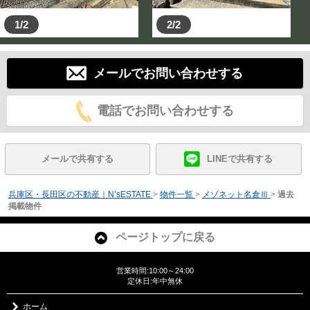
1/2
2/2
メールでお問い合わせする
電話でお問い合わせする
メールで共有する
LINEで共有する
兵庫区・長田区の不動産｜N’sESTATE
>
物件一覧
>
メゾネット名倉Ⅲ
>
過去
掲載物件
ページトップに戻る
営業時間:10:00～24:00
定休日:年中無休
ホーム