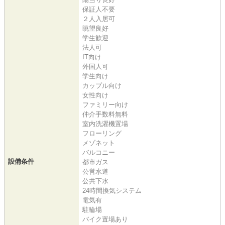
保証人不要
２人入居可
眺望良好
学生歓迎
法人可
IT向け
外国人可
学生向け
カップル向け
女性向け
ファミリー向け
仲介手数料無料
室内洗濯機置場
フローリング
メゾネット
バルコニー
設備条件
都市ガス
公営水道
公共下水
24時間換気システム
電気有
駐輪場
バイク置場あり