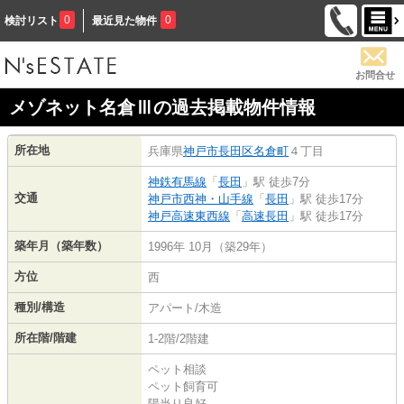
0
0
検討リスト
最近見た物件
お問合せ
メゾネット名倉Ⅲの過去掲載物件情報
所在地
兵庫県
神戸市長田区
名倉町
４丁目
神鉄有馬線
「
長田
」駅 徒歩7分
交通
神戸市西神・山手線
「
長田
」駅 徒歩17分
神戸高速東西線
「
高速長田
」駅 徒歩17分
築年月（築年数）
1996年 10月（築29年）
方位
西
種別/構造
アパート/木造
所在階/階建
1-2階/2階建
ペット相談
ペット飼育可
陽当り良好