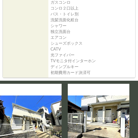
ガスコンロ
コンロ２口以上
バス・トイレ別
洗髪洗面化粧台
シャワー
独立洗面台
エアコン
シューズボックス
CATV
光ファイバー
TVモニタ付インターホン
ディンプルキー
初期費用カード決済可