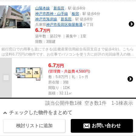
山陽本線
「
新長田
」駅 徒歩8分
神戸市西神・山手線
「
板宿
」駅 徒歩6分
神戸市海岸線
「
新長田
」駅 徒歩8分
兵庫県
神戸市長田区
御屋敷通
６丁目
6.7
万円
築年数：築22年 ｜募集中：
1室
階数：3階建
銀行窓口での用事も楽にできる(近畿産業信用組合長田支店まで徒歩4分)。こちら
は賃料6.7万円の物件です。お仕事でパソコンを使う方に好評の光回線導入の物件
です。気になるイチオシ物...
6.7
万
円
(管理費・共益費 4,500円)
敷：5.8万円｜礼：1ヶ月
所在階：3階
間取り：1DK
面積：32.11㎡
該当公開件数
1
棟 空き数
1
件
1-1
棟表示
チェックした物件をまとめて
検討リストに追加
お問い合わせ