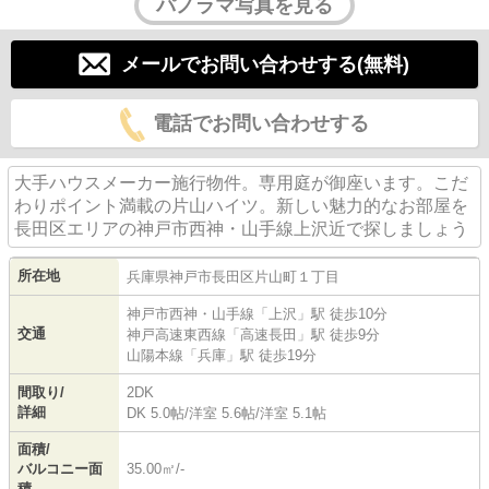
パノラマ写真を見る
メールでお問い合わせする(無料)
電話でお問い合わせする
大手ハウスメーカー施行物件。専用庭が御座います。こだ
わりポイント満載の片山ハイツ。新しい魅力的なお部屋を
長田区エリアの神戸市西神・山手線上沢近で探しましょう
所在地
兵庫県
神戸市長田区
片山町
１丁目
神戸市西神・山手線
「
上沢
」駅 徒歩10分
交通
神戸高速東西線
「
高速長田
」駅 徒歩9分
山陽本線
「
兵庫
」駅 徒歩19分
間取り/
2DK
詳細
DK 5.0帖
/
洋室 5.6帖
/
洋室 5.1帖
面積/
バルコニー面
35.00㎡/-
積