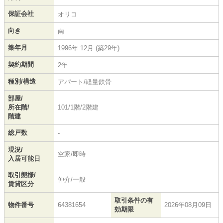
保証会社
オリコ
向き
南
築年月
1996年 12月 (築29年)
契約期間
2年
種別/構造
アパート/軽量鉄骨
部屋/
所在階/
101/1階/2階建
階建
総戸数
-
現況/
空家/即時
入居可能日
取引態様/
仲介/一般
賃貸区分
取引条件の有
物件番号
64381654
2026年08月09日
効期限