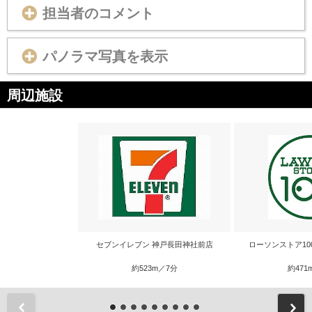
担当者のコメント
パノラマ写真を表示
周辺施設
セブンイレブン 神戸長田神社前店
ローソンストア10
約523m／7分
約471
前