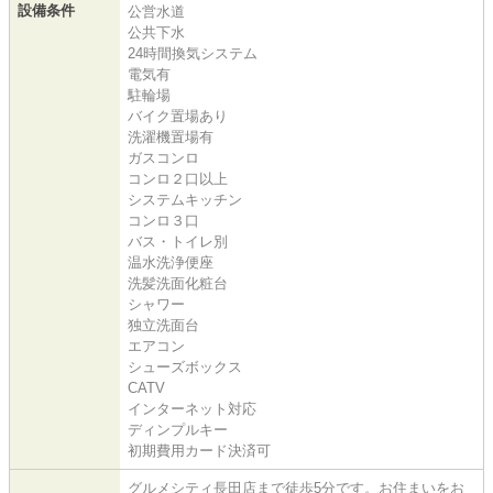
設備条件
公営水道
公共下水
24時間換気システム
電気有
駐輪場
バイク置場あり
洗濯機置場有
ガスコンロ
コンロ２口以上
システムキッチン
コンロ３口
バス・トイレ別
温水洗浄便座
洗髪洗面化粧台
シャワー
独立洗面台
エアコン
シューズボックス
CATV
インターネット対応
ディンプルキー
初期費用カード決済可
グルメシティ長田店まで徒歩5分です。お住まいをお