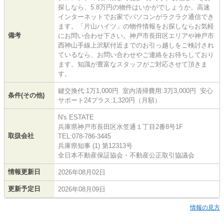
探しなら、5.8万円の物件はいかがでしょうか。高速
インターネットでお家でパソコンがラクラク通信でき
ます。「片山ハイツ」の物件情報をお探しならお気軽
備考
にお問い合わせ下さい。神戸市長田区エリアや神戸市
西神山手線上沢駅付近までのお引っ越しをご検討され
ているなら、お問い合わせやご連絡をお待ちしており
ます。知識が豊富なスタッフがご対応させて頂きま
す。
鍵交換代:1万1,000円 室内清掃費用:3万3,000円 安心
条件(その他)
サポート24プラス:1,320円（月額）
N's ESTATE
兵庫県神戸市長田区水笠通１丁目2番8号1F
取扱会社
TEL:078-786-3445
兵庫県知事 (1) 第12313号
全日本不動産保証協会・不動産公正取引協議会
情報更新日
2026年08月02日
更新予定日
2026年08月09日
情報の見方