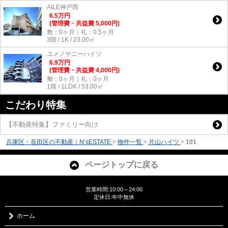
AILE神戸西
6.5
万
円
(管理費・共益費 5,000円)
敷：0ヶ月｜礼：0.5ヶ月
3階 / 1K / 23.00㎡
ユメノサニーハイツ
6.9
万
円
(管理費・共益費 4,000円)
敷：0ヶ月｜礼：0ヶ月
1階 / 1LDK / 53.00㎡
こだわり特集
【不動産特集】ファミリー向け
兵庫区・長田区の不動産｜N’sESTATE
>
物件一覧
>
片山ハイツ
>
101
ページトップに戻る
営業時間:10:00～24:00
定休日:年中無休
ホーム