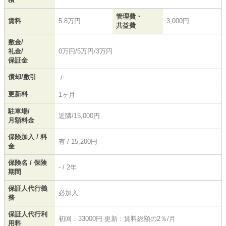
管理費・
賃料
5.8万円
3,000円
共益費
敷金/
礼金/
0万円/5万円/3万円
保証金
償却/敷引
-/-
更新料
1ヶ月
駐車場/
近隣/15,000円
月額料金
保険加入 / 料
有 / 15,200円
金
保険名 / 保険
- / 2年
期間
保証人代行義
必加入
務
保証人代行利
初回：33000円 更新：賃料総額の2％/月
用料