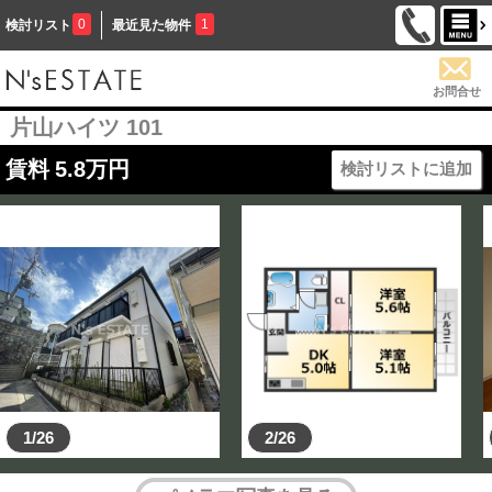
0
1
検討リスト
最近見た物件
お問合せ
片山ハイツ 101
賃料
5.8
万円
検討リストに追加
1/26
2/26