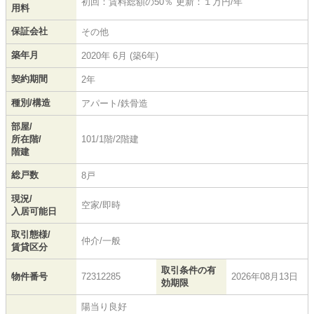
初回：賃料総額の50％ 更新：１万円/年
用料
保証会社
その他
築年月
2020年 6月 (築6年)
契約期間
2年
種別/構造
アパート/鉄骨造
部屋/
所在階/
101/1階/2階建
階建
総戸数
8戸
現況/
空家/即時
入居可能日
取引態様/
仲介/一般
賃貸区分
取引条件の有
物件番号
72312285
2026年08月13日
効期限
陽当り良好