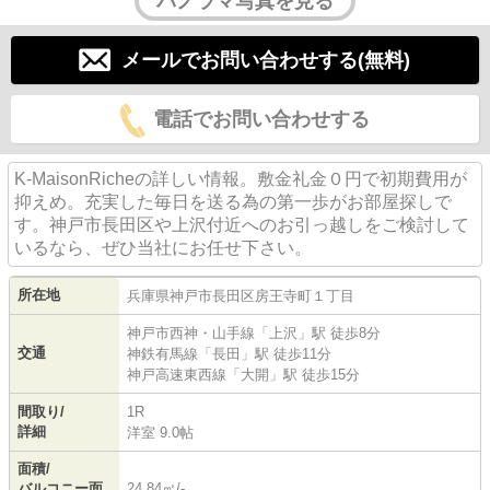
パノラマ写真を見る
メールでお問い合わせする(無料)
電話でお問い合わせする
K-MaisonRicheの詳しい情報。敷金礼金０円で初期費用が
抑えめ。充実した毎日を送る為の第一歩がお部屋探しで
す。神戸市長田区や上沢付近へのお引っ越しをご検討して
いるなら、ぜひ当社にお任せ下さい。
所在地
兵庫県
神戸市長田区
房王寺町
１丁目
神戸市西神・山手線
「
上沢
」駅 徒歩8分
交通
神鉄有馬線
「
長田
」駅 徒歩11分
神戸高速東西線
「
大開
」駅 徒歩15分
間取り/
1R
詳細
洋室 9.0帖
面積/
バルコニー面
24.84㎡/-