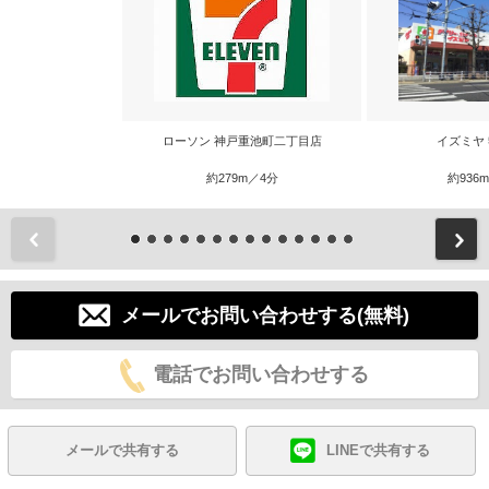
ローソン 神戸重池町二丁目店
イズミヤ
約279m／4分
約936
前
メールでお問い合わせする(無料)
電話でお問い合わせする
メールで共有する
LINEで共有する