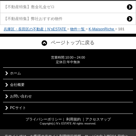
【不動産特集】敷金礼金ゼロ
【不動産特集】弊社おすすめ物件
兵庫区・長田区の不動産｜N’sESTATE
>
物件一覧
>
K-MaisonRiche
>
101
ページトップに戻る
営業時間:10:00～24:00
定休日:年中無休
ホーム
会社概要
お問い合わせ
PCサイト
プライバシーポリシー
利用規約
｜アクセスマップ
｜
Copyright(c) N's ESTATE All rights reserved.