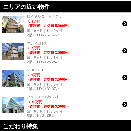
エリアの近い物件
ロイヤルコートナグラ
6.3
万
円
(管理費・共益費 5,000円)
敷：0ヶ月｜礼：0ヶ月
2階 / 3LDK / 57.57㎡
コティ山下町
6.7
万
円
(管理費・共益費 3,000円)
敷：0ヶ月｜礼：1ヶ月
2階 / 1LDK / 25.25㎡
NEXT YOU
6.9
万
円
(管理費・共益費 3,000円)
敷：0ヶ月｜礼：0ヶ月
1階 / 1LDK / 31.87㎡
グランメール駒ヶ林
7.38
万
円
(管理費・共益費 3,000円)
敷：0ヶ月｜礼：0ヶ月
5階 / 1K / 31.05㎡
こだわり特集