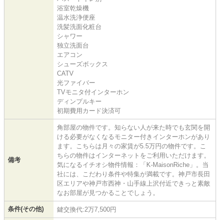
浴室乾燥機
温水洗浄便座
洗髪洗面化粧台
シャワー
独立洗面台
エアコン
シューズボックス
CATV
光ファイバー
TVモニタ付インターホン
ディンプルキー
初期費用カード決済可
角部屋の物件です。知らない人が来た時でも玄関を開
ける必要がなくなるモニター付きインターホンがあり
ます。こちらは月々の家賃が5.5万円の物件です。こ
ちらの物件はインターネットをご利用いただけます。
備考
気になるイチオシ物件情報：「K-MaisonRiche」。当
社には、こだわり条件や特集が満載です。神戸市長田
区エリアや神戸市西神・山手線上沢付近できっと素敵
なお部屋が見つかることでしょう。
条件(その他)
鍵交換代:2万7,500円