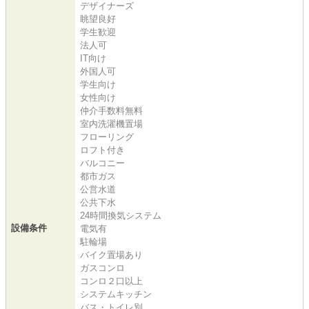
デザイナーズ
眺望良好
学生歓迎
法人可
IT向け
外国人可
学生向け
女性向け
仲介手数料無料
室内洗濯機置場
フローリング
ロフト付き
バルコニー
都市ガス
公営水道
公共下水
24時間換気システム
設備条件
電気有
駐輪場
バイク置場あり
ガスコンロ
コンロ２口以上
システムキッチン
バス・トイレ別