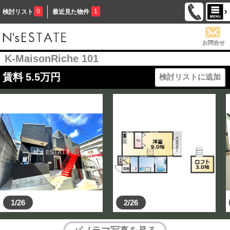
0
1
検討リスト
最近見た物件
お問合せ
K-MaisonRiche 101
賃料
5.5
万円
検討リストに追加
1/26
2/26