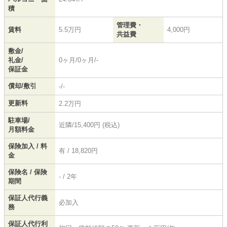
積
管理費・
賃料
5.5万円
4,000円
共益費
敷金/
礼金/
0ヶ月/0ヶ月/-
保証金
償却/敷引
-/-
更新料
2.2万円
駐車場/
近隣/15,400円 (税込)
月額料金
保険加入 / 料
有 / 18,820円
金
保険名 / 保険
- / 2年
期間
保証人代行義
必加入
務
保証人代行利