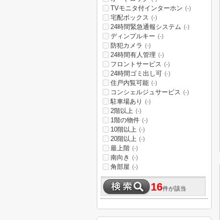
TVモニタ付インターホン
(-)
宅配ボックス
(-)
24時間緊急通報システム
(-)
ディンプルキー
(-)
防犯カメラ
(-)
24時間有人管理
(-)
フロントサービス
(-)
24時間ゴミ出し可
(-)
住戸内覧可能
(-)
コンシェルジュサービス
(-)
駐車場あり
(-)
2階以上
(-)
1階の物件
(-)
10階以上
(-)
20階以上
(-)
最上階
(-)
南向き
(-)
角部屋
(-)
16
件が該当