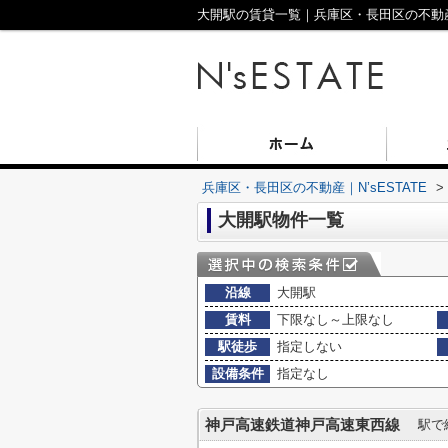
大開駅の賃貸一覧｜兵庫区・長田区の不動産｜N
兵庫区・長田区の不動産｜N’sESTATE
>
大開駅物件一覧
沿線
大開駅
賃料
下限なし～上限なし
駅徒歩
指定しない
設備条件
指定なし
神戸高速鉄道神戸高速東西線
駅で