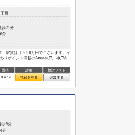
１丁目
徒歩21分
6分
。家賃は月々4.8万円でございます。イ
わりポイント満載のAnge神戸。神戸市
面積
詳細
検討リスト
18.47㎡
詳細を見る
追加する
目
徒歩8分
4分