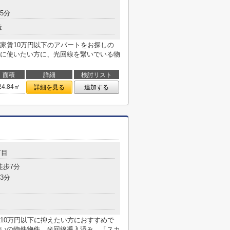
5分
造
家賃10万円以下のアパートをお探しの
に使いたい方に、光回線を繋いでいる物
面積
詳細
検討リスト
24.84㎡
詳細を見る
追加する
丁目
徒歩7分
3分
10万円以下に抑えたい方におすすめで
いの物件物件、光回線導入済み。「スカ