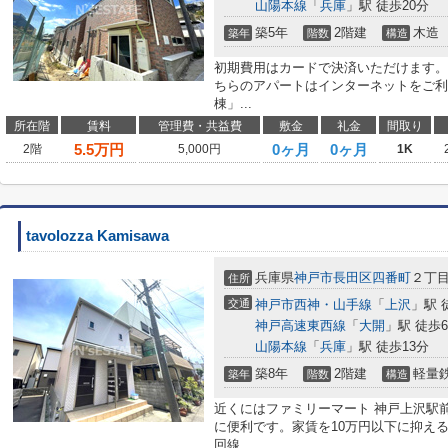
山陽本線
「
兵庫
」駅 徒歩20分
築5年
2階建
木造
築年
階数
構造
初期費用はカードで決済いただけます。
ちらのアパートはインターネットをご利
棟」...
所在階
賃料
管理費・共益費
敷金
礼金
間取り
5.5
万円
0ヶ月
0ヶ月
2階
5,000円
1K
tavolozza Kamisawa
兵庫県
神戸市長田区
四番町
２丁
住所
交通
神戸市西神・山手線
「
上沢
」駅 
神戸高速東西線
「
大開
」駅 徒歩
山陽本線
「
兵庫
」駅 徒歩13分
築8年
2階建
軽量
築年
階数
構造
近くにはファミリーマート 神戸上沢駅前
に便利です。家賃を10万円以下に抑え
回線...