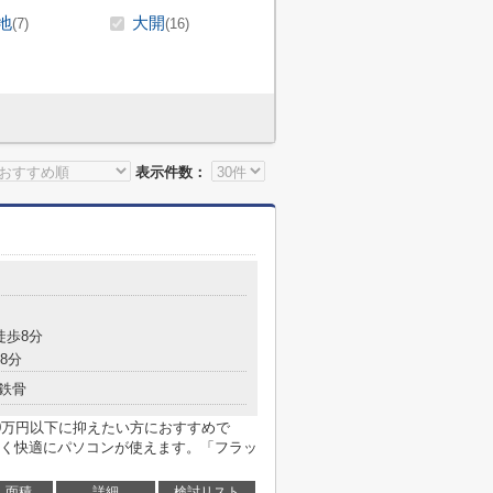
地
大開
(7)
(16)
表示件数：
目
徒歩8分
8分
鉄骨
0万円以下に抑えたい方におすすめで
く快適にパソコンが使えます。「フラッ
面積
詳細
検討リスト