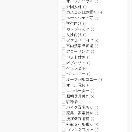
オープンハウス
(-)
外国人可
(-)
ガスコンロ設置可
(-)
ルームシェア可
(-)
学生向け
(-)
カップル向け
(-)
女性向け
(-)
ファミリー向け
(-)
室内洗濯機置場
(-)
フローリング
(-)
ロフト付き
(-)
メゾネット
(-)
ベランダ
(-)
バルコニー
(-)
ルーフバルコニー
(-)
オール電化
(-)
エレベーター
(-)
照明器具付き
(-)
駐輪場
(-)
バイク置場あり
(-)
家具・家電付き
(-)
洗濯機置場有
(-)
外観タイル張り
(-)
コンロ２口以上
(-)