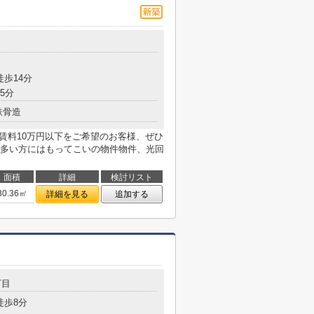
目
徒歩14分
5分
鉄骨造
賃料10万円以下をご希望のお客様、ぜひ
多い方にはもってこいの物件物件、光回
面積
詳細
検討リスト
30.36㎡
詳細を見る
追加する
丁目
徒歩8分