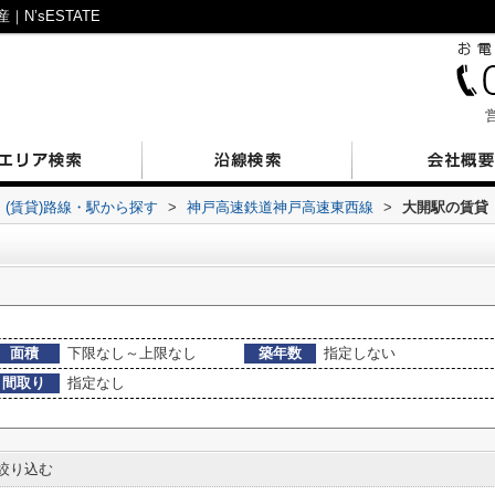
’sESTATE
営
(賃貸)路線・駅から探す
>
神戸高速鉄道神戸高速東西線
>
大開駅の賃貸
面積
下限なし～上限なし
築年数
指定しない
間取り
指定なし
絞り込む