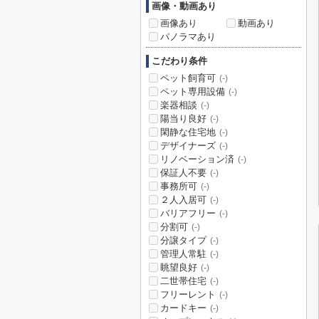
画像・動画あり
画像あり
動画あり
パノラマあり
こだわり条件
ペット飼育可
(-)
ペット専用設備
(-)
楽器相談
(-)
陽当り良好
(-)
閑静な住宅地
(-)
デザイナーズ
(-)
リノベーション済
(-)
保証人不要
(-)
事務所可
(-)
２人入居可
(-)
バリアフリー
(-)
分割可
(-)
分譲タイプ
(-)
管理人常駐
(-)
眺望良好
(-)
二世帯住宅
(-)
フリーレント
(-)
カードキー
(-)