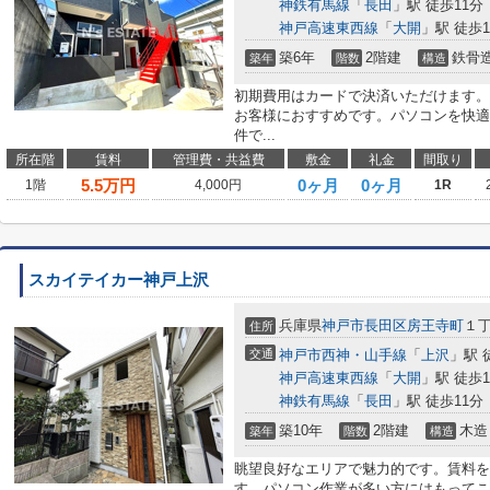
神鉄有馬線
「
長田
」駅 徒歩11分
神戸高速東西線
「
大開
」駅 徒歩1
築6年
2階建
鉄骨
築年
階数
構造
初期費用はカードで決済いただけます。
お客様におすすめです。パソコンを快適
件で...
所在階
賃料
管理費・共益費
敷金
礼金
間取り
5.5
万円
0ヶ月
0ヶ月
1階
4,000円
1R
スカイテイカー神戸上沢
兵庫県
神戸市長田区
房王寺町
１
住所
交通
神戸市西神・山手線
「
上沢
」駅 
神戸高速東西線
「
大開
」駅 徒歩1
神鉄有馬線
「
長田
」駅 徒歩11分
築10年
2階建
木造
築年
階数
構造
眺望良好なエリアで魅力的です。賃料を
す。パソコン作業が多い方にはもってこ