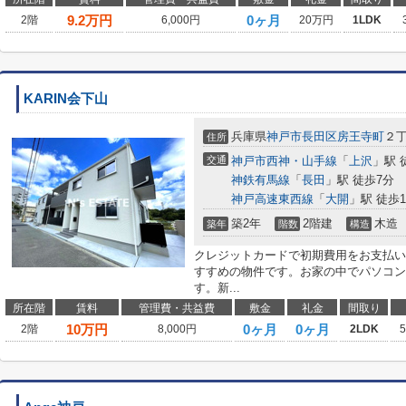
9.2
万円
0ヶ月
2階
6,000円
20万円
1LDK
KARIN会下山
兵庫県
神戸市長田区
房王寺町
２
住所
交通
神戸市西神・山手線
「
上沢
」駅 
神鉄有馬線
「
長田
」駅 徒歩7分
神戸高速東西線
「
大開
」駅 徒歩1
築2年
2階建
木造
築年
階数
構造
クレジットカードで初期費用をお支払い
すすめの物件です。お家の中でパソコン
す。新...
所在階
賃料
管理費・共益費
敷金
礼金
間取り
10
万円
0ヶ月
0ヶ月
2階
8,000円
2LDK