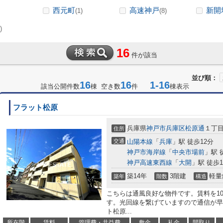
西元町
高速神戸
新開
(1)
(8)
)
16
件が該当
並び順：
16
16
1-16
該当公開件数
棟 空き数
件
棟表示
フラット松原
兵庫県
神戸市兵庫区
松原通
１丁
住所
交通
山陽本線
「
兵庫
」駅 徒歩12分
神戸市海岸線
「
中央市場前
」駅 
神戸高速東西線
「
大開
」駅 徒歩1
築14年
3階建
軽量
築年
階数
構造
こちらは通風良好な物件です。賃料を1
す。光回線を繋げていますので通信が早
ト松原...
所在階
賃料
管理費・共益費
敷金
礼金
間取り