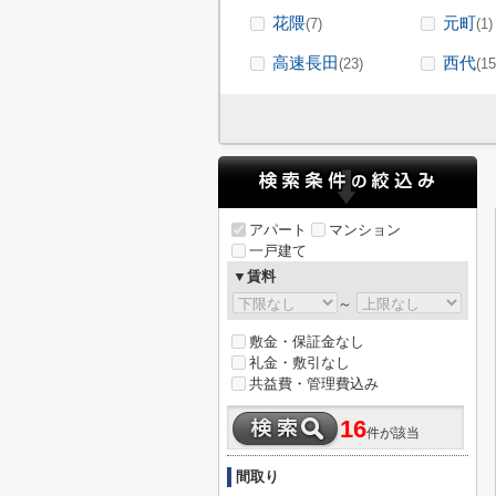
花隈
元町
(7)
(1)
高速長田
西代
(23)
(15
アパート
マンション
一戸建て
▼賃料
～
敷金・保証金なし
礼金・敷引なし
共益費・管理費込み
16
件が該当
間取り