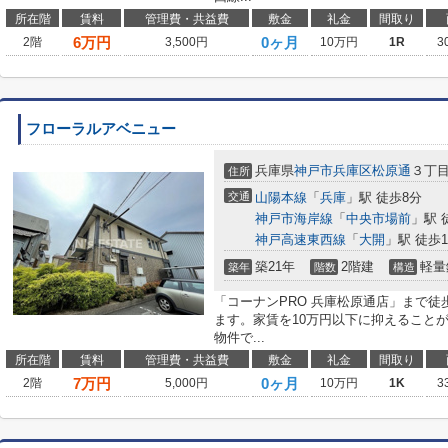
所在階
賃料
管理費・共益費
敷金
礼金
間取り
6
万円
0ヶ月
2階
3,500円
10万円
1R
3
フローラルアベニュー
兵庫県
神戸市兵庫区
松原通
３丁
住所
交通
山陽本線
「
兵庫
」駅 徒歩8分
神戸市海岸線
「
中央市場前
」駅 
神戸高速東西線
「
大開
」駅 徒歩1
築21年
2階建
軽量
築年
階数
構造
「コーナンPRO 兵庫松原通店」まで徒
ます。家賃を10万円以下に抑えること
物件で...
所在階
賃料
管理費・共益費
敷金
礼金
間取り
7
万円
0ヶ月
2階
5,000円
10万円
1K
3