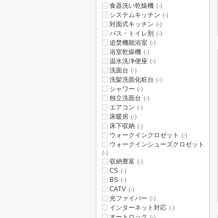
食器洗い乾燥機
(-)
システムキッチン
(-)
対面式キッチン
(-)
バス・トイレ別
(-)
追焚機能浴室
(-)
浴室乾燥機
(-)
温水洗浄便座
(-)
洗面台
(-)
洗髪洗面化粧台
(-)
シャワー
(-)
独立洗面台
(-)
エアコン
(-)
床暖房
(-)
床下収納
(-)
ウォークインクロゼット
(-)
ウォークインシューズクロゼット
(-)
収納豊富
(-)
CS
(-)
BS
(-)
CATV
(-)
光ファイバー
(-)
インターネット対応
(-)
オートロック
(-)