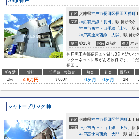
Ange神戸
兵庫県
神戸市長田区
長田天神町
住所
交通
神鉄有馬線
「
長田
」駅 徒歩3分
神戸市西神・山手線
「
上沢
」駅 
神戸高速東西線
「
大開
」駅 徒歩2
築13年
2階建
木造
築年
階数
構造
神戸房王寺郵便局まで徒歩3分と近いです
ンターネット回線がある物件です。こだ
長田...
所在階
賃料
管理費・共益費
敷金
礼金
間取り
4.8
万円
0ヶ月
0ヶ月
1階
3,000円
1R
シャトーブリックI棟
兵庫県
神戸市長田区
前原町
１丁
住所
交通
神戸市西神・山手線
「
上沢
」駅 
神戸高速東西線
「
大開
」駅 徒歩1