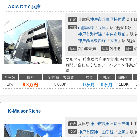
AXIA CITY 兵庫
兵庫県
神戸市兵庫区
松原通
２丁
住所
交通
山陽本線
「
兵庫
」駅 徒歩10分
神戸市海岸線
「
中央市場前
」駅 
神戸高速東西線
「
大開
」駅 徒歩1
築1年未満
3階建
築年
階数
構造
マルアイ 兵庫松原店まで徒歩3分です。
お問い合わせください。パソコン作業が
線...
所在階
賃料
管理費・共益費
敷金
礼金
間取り
8.3
万円
0ヶ月
0ヶ月
1階
8,000円
1LDK
K-MaisonRiche
兵庫県
神戸市長田区
房王寺町
１
住所
交通
神戸市西神・山手線
「
上沢
」駅 