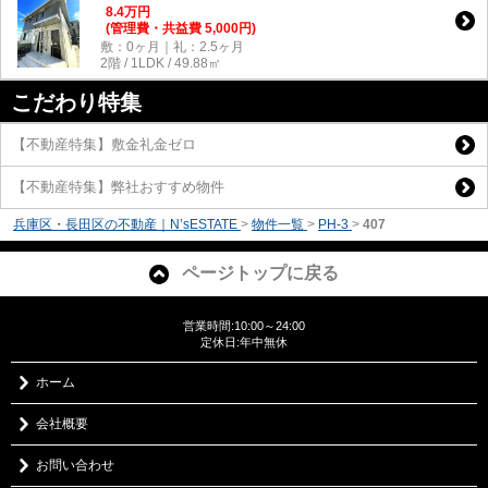
8.4
万
円
(管理費・共益費 5,000円)
敷：0ヶ月｜礼：2.5ヶ月
2階 / 1LDK / 49.88㎡
こだわり特集
【不動産特集】敷金礼金ゼロ
【不動産特集】弊社おすすめ物件
兵庫区・長田区の不動産｜N’sESTATE
>
物件一覧
>
PH-3
>
407
ページトップに戻る
営業時間:10:00～24:00
定休日:年中無休
ホーム
会社概要
お問い合わせ