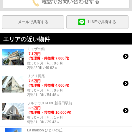
電話でお問い合わせする
メールで共有する
LINEで共有する
エリアの近い物件
ミモザの館
7.1
万
円
(管理費・共益費 7,000円)
敷：0ヶ月｜礼：0ヶ月
2階 / 2DK / 49.92㎡
リブリ長尾
7.6
万
円
(管理費・共益費 4,000円)
敷：0ヶ月｜礼：0ヶ月
2階 / 1LDK / 54.48㎡
ソルテラスKOBE新長田駅前
8.5
万
円
(管理費・共益費 10,000円)
敷：0ヶ月｜礼：1ヶ月
9階 / 1LDK / 29.43㎡
La maison ひじりの丘