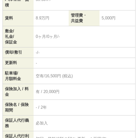
積
管理費・
賃料
8.9万円
5,000円
共益費
敷金/
礼金/
0ヶ月/0ヶ月/-
保証金
償却/敷引
-/-
更新料
-
駐車場/
空有/16,500円 (税込)
月額料金
保険加入 / 料
有 / 20,000円
金
保険名 / 保険
- / 2年
期間
保証人代行義
必加入
務
保証人代行利