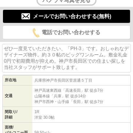
パノラマ写真を見る
メールでお問い合わせする(無料)
電話でお問い合わせする
ぜひ一度見ていただきたい、「PH-3」です。おしゃれなデ
ザイナーズ物件。約３０帖のビッグワンルーム。敷金礼金
0円で初期費用が抑えめ。神戸市長田区での住まい探しを
当社スタッフがサポート致します。
所在地
兵庫県
神戸市長田区
菅原通
５丁目
神戸高速東西線
「
高速長田
」駅 徒歩7分
交通
山陽本線
「
兵庫
」駅 徒歩14分
神戸市西神・山手線
「
長田
」駅 徒歩7分
間取り/
1R
詳細
洋室 30.0帖
面積/
バルコニー面
59.50㎡/-