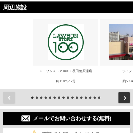
周辺施設
ローソンストア100 LS長田菅原通店
ライフ
約110m／2分
約505
前
メールでお問い合わせする(無料)