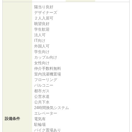
陽当り良好
デザイナーズ
２人入居可
眺望良好
学生歓迎
法人可
IT向け
外国人可
学生向け
カップル向け
女性向け
仲介手数料無料
室内洗濯機置場
フローリング
バルコニー
都市ガス
公営水道
公共下水
24時間換気システム
エレベーター
設備条件
電気有
駐輪場
バイク置場あり