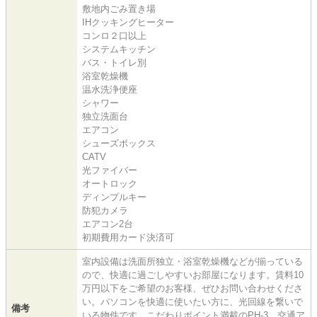
敷地内ごみ置き場
IHクッキングヒーター
コンロ２口以上
システムキッチン
バス・トイレ別
浴室乾燥機
温水洗浄便座
シャワー
独立洗面台
エアコン
シューズボックス
CATV
光ファイバー
オートロック
ディンプルキー
防犯カメラ
エアコン2台
初期費用カード決済可
室内設備は洗面所独立・浴室乾燥機などが揃っている
ので、快適に過ごしやすいお部屋になります。賃料10
万円以下をご希望のお客様、ぜひお問い合わせくださ
い。パソコンを快適に使いたい方に、光回線を繋いで
備考
いる物件です。こだわりポイント満載のPH-3。交通ア