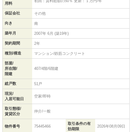
初回：賃料総額の50％ 更新：１万円/年
用料
保証会社
その他
向き
南
築年月
2007年 6月 (築19年)
契約期間
2年
種別/構造
マンション/鉄筋コンクリート
部屋/
所在階/
407/4階/6階建
階建
総戸数
51戸
現況/
空家/即時
入居可能日
取引態様/
仲介/一般
賃貸区分
取引条件の有
物件番号
75445466
2026年08月09日
効期限