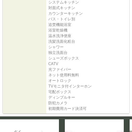
システムキッチン
対面式キッチン
カウンターキッチン
バス・トイレ別
追焚機能浴室
浴室乾燥機
温水洗浄便座
洗髪洗面化粧台
シャワー
独立洗面台
シューズボックス
CATV
光ファイバー
ネット使用料無料
オートロック
TVモニタ付インターホン
宅配ボックス
ディンプルキー
防犯カメラ
初期費用カード決済可