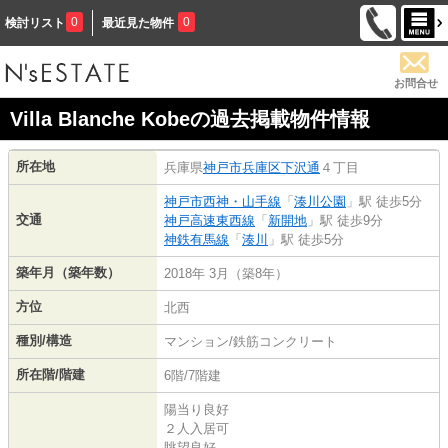
0
0
検討リスト
最近見た物件
お問合せ
Villa Blanche Kobeの過去掲載物件情報
所在地
兵庫県
神戸市兵庫区
下沢通
４丁目
神戸市西神・山手線
「
湊川公園
」駅 徒歩5分
交通
神戸高速東西線
「
新開地
」駅 徒歩9分
神鉄有馬線
「
湊川
」駅 徒歩5分
築年月（築年数）
2018年 3月（築8年）
方位
北西
種別/構造
マンション/鉄筋コンクリート
所在階/階建
6階/7階建
陽当り良好
２人入居可
眺望良好