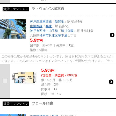
ラ・ウェゾン塚本通
賃貸｜マンション
神戸高速東西線
「
新開地
」駅 徒歩4分
山陽本線
「
兵庫
」駅 徒歩5分
神戸市西神・山手線
「
湊川公園
」駅 徒歩11分
兵庫県
神戸市兵庫区
塚本通
１丁目
5.9
万円
築年数：築20年 ｜募集中：
1室
階数：9階建
この物件は駅から徒歩4分のマンションです。家賃を10万円以下に抑えることが
できます。こちらのマンションはインターネットをご利用いただけます。「ラ・
ウェゾン塚本通」のここがイチ...
5.9
万
円
(管理費・共益費 7,000円)
敷：0ヶ月｜礼：0ヶ月
所在階：9階
間取り：1K
面積：25.16㎡
フロール須磨
賃貸｜マンション