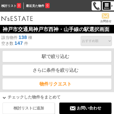
0
0
検討リスト
最近見た物件
お問合せ
神戸市交通局神戸市西神・山手線の駅選択画面
138
該当物件
棟
147
空き数
件
駅で絞り込む
さらに条件を絞り込む
物件リクエスト
チェックした物件をまとめて
検討リストに追加
お問い合わせ