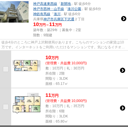
神戸高速東西線
「
新開地
」駅 徒歩6分
神戸市西神・山手線
「
湊川公園
」駅 徒歩6分
神鉄有馬線
「
湊川
」駅 徒歩6分
兵庫県
神戸市兵庫区
下沢通
２丁目
10
11
万円～
万円
築年数：築29年 ｜募集中：
2室
階数：9階建
徒歩4分のところに神戸上沢郵便局があります。こちらのマンションの家賃は10
万です。インターネットをご利用いただけるマンションです。気になるイチオシ
物件情報：「カルム湊川」。神...
10
万
円
(管理費・共益費 10,000円)
敷：10万円｜礼：30万円
所在階：2階
間取り：3LDK
面積：65.17㎡
11
万
円
(管理費・共益費 10,000円)
敷：10万円｜礼：35万円
所在階：6階
間取り：3LDK
面積：65.80㎡