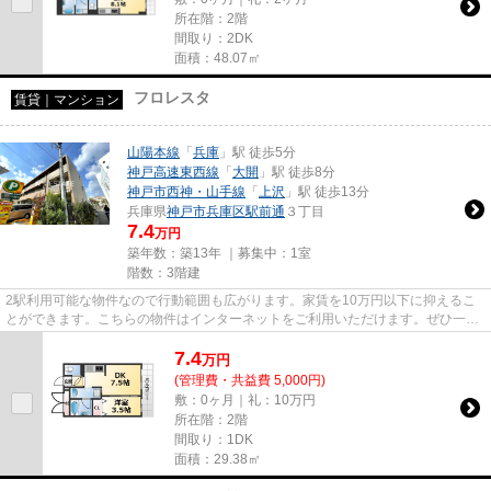
所在階：2階
間取り：2DK
面積：48.07㎡
フロレスタ
賃貸｜マンション
山陽本線
「
兵庫
」駅 徒歩5分
神戸高速東西線
「
大開
」駅 徒歩8分
神戸市西神・山手線
「
上沢
」駅 徒歩13分
兵庫県
神戸市兵庫区
駅前通
３丁目
7.4
万円
築年数：築13年 ｜募集中：
1室
階数：3階建
2駅利用可能な物件なので行動範囲も広がります。家賃を10万円以下に抑えるこ
とができます。こちらの物件はインターネットをご利用いただけます。ぜひ一度
見ていただきたい、「フロレス...
7.4
万
円
(管理費・共益費 5,000円)
敷：0ヶ月｜礼：10万円
所在階：2階
間取り：1DK
面積：29.38㎡