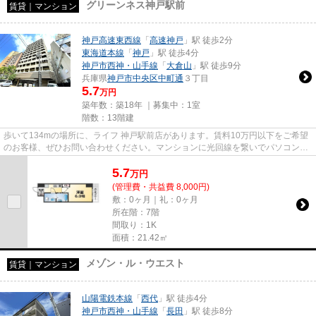
グリーンネス神戸駅前
賃貸｜マンション
神戸高速東西線
「
高速神戸
」駅 徒歩2分
東海道本線
「
神戸
」駅 徒歩4分
神戸市西神・山手線
「
大倉山
」駅 徒歩9分
兵庫県
神戸市中央区
中町通
３丁目
5.7
万円
築年数：築18年 ｜募集中：
1室
階数：13階建
歩いて134mの場所に、ライフ 神戸駅前店があります。賃料10万円以下をご希望
のお客様、ぜひお問い合わせください。マンションに光回線を繋いでパソコンを
使いやすくしました。こだわり...
5.7
万
円
(管理費・共益費 8,000円)
敷：0ヶ月｜礼：0ヶ月
所在階：7階
間取り：1K
面積：21.42㎡
メゾン・ル・ウエスト
賃貸｜マンション
山陽電鉄本線
「
西代
」駅 徒歩4分
神戸市西神・山手線
「
長田
」駅 徒歩8分