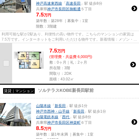
神戸高速東西線
「
高速長田
」駅 徒歩8分
兵庫県
神戸市長田区
御船通
５丁目
7.5
万円
築年数：築28年 ｜募集中：
1室
階数：3階建
利用可能な駅が2駅あり、利便性の高い物件です。こちらのマンションの家賃は
7.5万です。インターネットをご利用いただける物件です。新着情報：メゾン・
ル・ウエストの空室情報ならコ...
7.5
万
円
(管理費・共益費 6,000円)
敷：0ヶ月｜礼：2ヶ月
所在階：3階
間取り：2DK
面積：43.02㎡
ソルテラスKOBE新長田駅前
賃貸｜マンション
山陽本線
「
新長田
」駅 徒歩1分
神戸市西神・山手線
「
新長田
」駅 徒歩1分
山陽電鉄本線
「
西代
」駅 徒歩8分
兵庫県
神戸市長田区
神楽町
６丁目
8.5
万円
築年数：築1年未満 ｜募集中：
1室