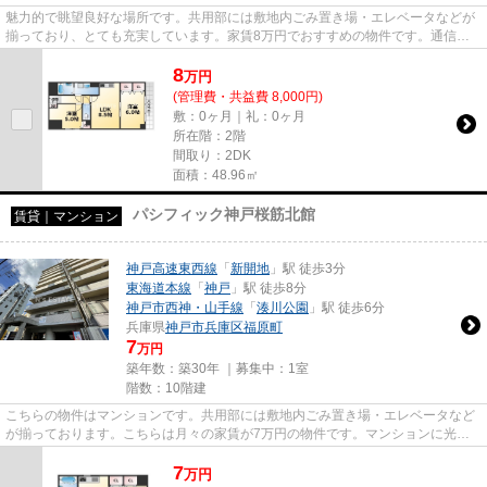
魅力的で眺望良好な場所です。共用部には敷地内ごみ置き場・エレベータなどが
揃っており、とても充実しています。家賃8万円でおすすめの物件です。通信速
度が速く時間も節約できる光回...
8
万
円
(管理費・共益費 8,000円)
敷：0ヶ月｜礼：0ヶ月
所在階：2階
間取り：2DK
面積：48.96㎡
パシフィック神戸桜筋北館
賃貸｜マンション
神戸高速東西線
「
新開地
」駅 徒歩3分
東海道本線
「
神戸
」駅 徒歩8分
神戸市西神・山手線
「
湊川公園
」駅 徒歩6分
兵庫県
神戸市兵庫区
福原町
7
万円
築年数：築30年 ｜募集中：
1室
階数：10階建
こちらの物件はマンションです。共用部には敷地内ごみ置き場・エレベータなど
が揃っております。こちらは月々の家賃が7万円の物件です。マンションに光回
線を繋いでパソコンを使いやす...
7
万
円