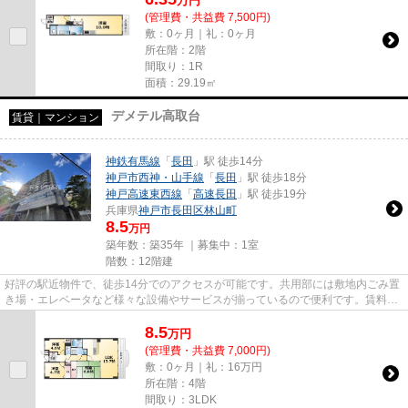
万
円
(管理費・共益費 7,500円)
敷：0ヶ月｜礼：0ヶ月
所在階：2階
間取り：1R
面積：29.19㎡
デメテル高取台
賃貸｜マンション
神鉄有馬線
「
長田
」駅 徒歩14分
神戸市西神・山手線
「
長田
」駅 徒歩18分
神戸高速東西線
「
高速長田
」駅 徒歩19分
兵庫県
神戸市長田区
林山町
8.5
万円
築年数：築35年 ｜募集中：
1室
階数：12階建
好評の駅近物件で、徒歩14分でのアクセスが可能です。共用部には敷地内ごみ置
き場・エレベータなど様々な設備やサービスが揃っているので便利です。賃料が
月8.5万円の物件です。調べ物...
8.5
万
円
(管理費・共益費 7,000円)
敷：0ヶ月｜礼：16万円
所在階：4階
間取り：3LDK