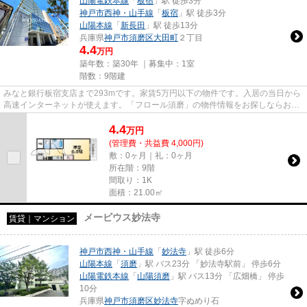
山陽電鉄本線
「
板宿
」駅 徒歩3分
神戸市西神・山手線
「
板宿
」駅 徒歩3分
山陽本線
「
新長田
」駅 徒歩13分
兵庫県
神戸市須磨区
大田町
２丁目
4.4
万円
築年数：築30年 ｜募集中：
1室
階数：9階建
みなと銀行板宿支店まで293mです。家賃5万円以下の物件です。入居の当日から
高速インターネットが使えます。「フロール須磨」の物件情報をお探しならお気
軽にお問い合わせ下さい。神戸...
4.4
万
円
(管理費・共益費 4,000円)
敷：0ヶ月｜礼：0ヶ月
所在階：9階
間取り：1K
面積：21.00㎡
メービウス妙法寺
賃貸｜マンション
神戸市西神・山手線
「
妙法寺
」駅 徒歩6分
山陽本線
「
須磨
」駅 バス23分 「妙法寺駅前」 停歩6分
山陽電鉄本線
「
山陽須磨
」駅 バス13分 「広畑橋」 停歩
10分
兵庫県
神戸市須磨区
妙法寺
字ぬめり石