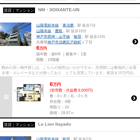
NM・SOIXANTE-UN
賃貸｜マンション
山陽電鉄本線
「
東須磨
」駅 徒歩7分
山陽本線
「
鷹取
」駅 徒歩10分
神戸市西神・山手線
「
板宿
」駅 徒歩13分
兵庫県
神戸市須磨区
戸政町
１丁目
6
万円
築年数：築6年 ｜募集中：
1室
階数：10階建
眺めの良い物件探しは、こちらの場所はいかがですか。共用部には敷地内ごみ置
き場・エレベータなどが揃っており、とても充実しています。家賃を10万円以下
に抑えることができます。光...
6
万
円
(管理費・共益費 9,000円)
敷：0ヶ月｜礼：0ヶ月
所在階：4階
間取り：2K
面積：28.87㎡
Le Lien Itayado
賃貸｜マンション
山陽電鉄本線
「
板宿
」駅 徒歩2分