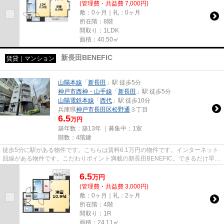
(管理費・共益費 7,000円)
敷：0ヶ月｜礼：0ヶ月
所在階：8階
間取り：1LDK
面積：40.50㎡
新長田BENEFIC
賃貸｜マンション
山陽本線
「
新長田
」駅 徒歩5分
神戸市西神・山手線
「
新長田
」駅 徒歩5分
山陽電鉄本線
「
西代
」駅 徒歩10分
兵庫県
神戸市長田区
松野通
３丁目
6.5
万円
築年数：築13年 ｜募集中：
1室
階数：4階建
徒歩5分に駅がある物件です。こちらは賃料6.1万円の物件です。インターネット
回線がある物件です。こだわりポイント満載の新長田BENEFIC。できるだけ早め
に不動産情報を集めたい方は当...
6.5
万
円
(管理費・共益費 3,000円)
敷：0ヶ月｜礼：2ヶ月
所在階：4階
間取り：1R
面積：24.11㎡