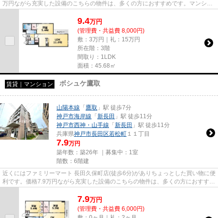
万円ながら充実した設備のこちらの物件は、多くの方におすすめです。マンショ
ンに光回線を繋いでパソコンを...
9.4
万
円
(管理費・共益費 8,000円)
敷：3万円｜礼：15万円
所在階：3階
間取り：1LDK
面積：45.68㎡
ボシュケ鷹取
賃貸｜マンション
山陽本線
「
鷹取
」駅 徒歩7分
神戸市海岸線
「
新長田
」駅 徒歩11分
神戸市西神・山手線
「
新長田
」駅 徒歩11分
兵庫県
神戸市長田区
若松町
１１丁目
7.9
万円
築年数：築26年 ｜募集中：
1室
階数：6階建
近くにはファミリーマート 長田久保町店(徒歩6分)がありちょっとした買い物に便
利です。価格7.9万円ながら充実した設備のこちらの物件は、多くの方におすすめ
です。マンションに光回線...
7.9
万
円
(管理費・共益費 6,000円)
敷：0ヶ月｜礼：2ヶ月