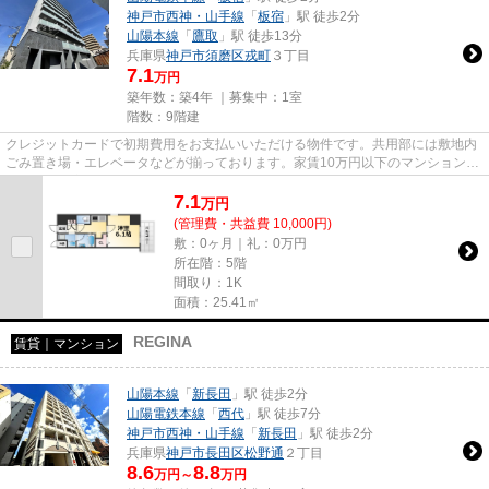
神戸市西神・山手線
「
板宿
」駅 徒歩2分
山陽本線
「
鷹取
」駅 徒歩13分
兵庫県
神戸市須磨区
戎町
３丁目
7.1
万円
築年数：築4年 ｜募集中：
1室
階数：9階建
クレジットカードで初期費用をお支払いいただける物件です。共用部には敷地内
ごみ置き場・エレベータなどが揃っております。家賃10万円以下のマンションを
お探しのお客様におすすめで...
7.1
万
円
(管理費・共益費 10,000円)
敷：0ヶ月｜礼：0万円
所在階：5階
間取り：1K
面積：25.41㎡
REGINA
賃貸｜マンション
山陽本線
「
新長田
」駅 徒歩2分
山陽電鉄本線
「
西代
」駅 徒歩7分
神戸市西神・山手線
「
新長田
」駅 徒歩2分
兵庫県
神戸市長田区
松野通
２丁目
8.6
8.8
万円～
万円