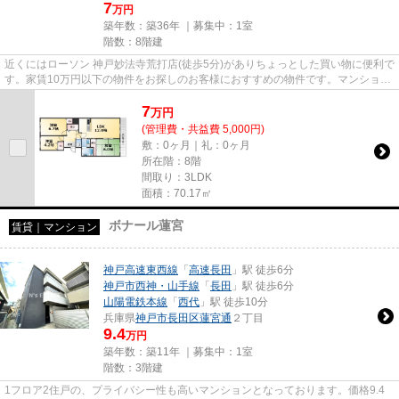
7
万円
築年数：築36年 ｜募集中：
1室
階数：8階建
近くにはローソン 神戸妙法寺荒打店(徒歩5分)がありちょっとした買い物に便利で
す。家賃10万円以下の物件をお探しのお客様におすすめの物件です。マンション
に光回線を繋いでパソコン...
7
万
円
(管理費・共益費 5,000円)
敷：0ヶ月｜礼：0ヶ月
所在階：8階
間取り：3LDK
面積：70.17㎡
ボナール蓮宮
賃貸｜マンション
神戸高速東西線
「
高速長田
」駅 徒歩6分
神戸市西神・山手線
「
長田
」駅 徒歩6分
山陽電鉄本線
「
西代
」駅 徒歩10分
兵庫県
神戸市長田区
蓮宮通
２丁目
9.4
万円
築年数：築11年 ｜募集中：
1室
階数：3階建
1フロア2住戸の、プライバシー性も高いマンションとなっております。価格9.4