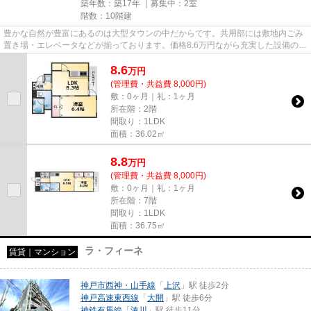
築年数：築17年 ｜募集中：
2室
階数：10階建
豊かな自然が豊富にあるのは大型タウンの中だからです。共用部には敷地内ごみ
置き場・エレベータなどが揃っております。価格8.6万円ながら充実した設備のこ
ちらの物件は、多くの方にお...
8.6
万
円
(管理費・共益費 8,000円)
敷：0ヶ月｜礼：1ヶ月
所在階：2階
間取り：1LDK
面積：36.02㎡
8.8
万
円
(管理費・共益費 8,000円)
敷：0ヶ月｜礼：1ヶ月
所在階：7階
間取り：1LDK
面積：36.75㎡
ラ・フィーネ
賃貸｜マンション
神戸市西神・山手線
「
上沢
」駅 徒歩2分
神戸高速東西線
「
大開
」駅 徒歩6分
神鉄有馬線
「
湊川
」駅 徒歩11分