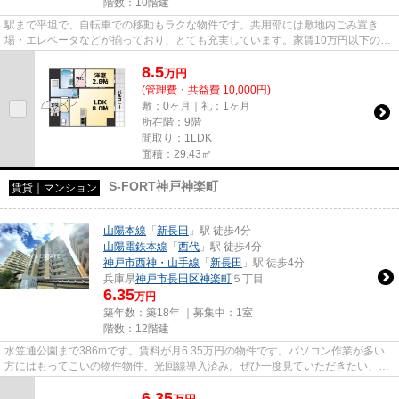
階数：10階建
駅まで平坦で、自転車での移動もラクな物件です。共用部には敷地内ごみ置き
場・エレベータなどが揃っており、とても充実しています。家賃10万円以下の物
件をお探しのお客様におすすめ...
8.5
万
円
(管理費・共益費 10,000円)
敷：0ヶ月｜礼：1ヶ月
所在階：9階
間取り：1LDK
面積：29.43㎡
S-FORT神戸神楽町
賃貸｜マンション
山陽本線
「
新長田
」駅 徒歩4分
山陽電鉄本線
「
西代
」駅 徒歩4分
神戸市西神・山手線
「
新長田
」駅 徒歩4分
兵庫県
神戸市長田区
神楽町
５丁目
6.35
万円
築年数：築18年 ｜募集中：
1室
階数：12階建
水笠通公園まで386mです。賃料が月6.35万円の物件です。パソコン作業が多い
方にはもってこいの物件物件、光回線導入済み。ぜひ一度見ていただきたい、
「S-FORT神戸神楽町」です。神戸...
6.35