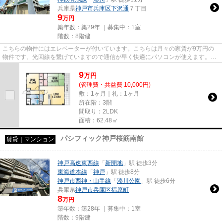
兵庫県
神戸市兵庫区
下沢通
７丁目
9
万円
築年数：築29年 ｜募集中：
1室
階数：8階建
こちらの物件にはエレベーターが付いています。こちらは月々の家賃が9万円の
物件です。光回線を繋げていますので通信が早く快適にパソコンが使えます。
「ラ・フィーネ」の物件情報をお...
9
万
円
(管理費・共益費 10,000円)
敷：1ヶ月｜礼：1ヶ月
所在階：3階
間取り：2LDK
面積：62.48㎡
パシフィック神戸桜筋南館
賃貸｜マンション
神戸高速東西線
「
新開地
」駅 徒歩3分
東海道本線
「
神戸
」駅 徒歩8分
神戸市西神・山手線
「
湊川公園
」駅 徒歩6分
兵庫県
神戸市兵庫区
福原町
8
万円
築年数：築28年 ｜募集中：
1室
階数：9階建