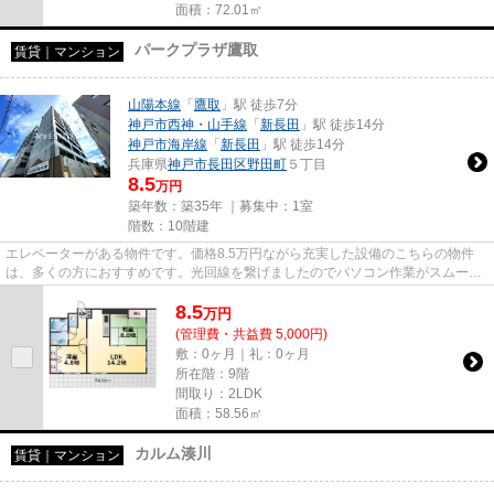
面積：72.01㎡
パークプラザ鷹取
賃貸｜マンション
山陽本線
「
鷹取
」駅 徒歩7分
神戸市西神・山手線
「
新長田
」駅 徒歩14分
神戸市海岸線
「
新長田
」駅 徒歩14分
兵庫県
神戸市長田区
野田町
５丁目
8.5
万円
築年数：築35年 ｜募集中：
1室
階数：10階建
エレベーターがある物件です。価格8.5万円ながら充実した設備のこちらの物件
は、多くの方におすすめです。光回線を繋げましたのでパソコン作業がスムーズ
です。ぜひ一度見ていただきた...
8.5
万
円
(管理費・共益費 5,000円)
敷：0ヶ月｜礼：0ヶ月
所在階：9階
間取り：2LDK
面積：58.56㎡
カルム湊川
賃貸｜マンション