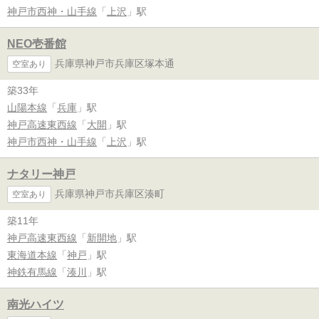
神戸市西神・山手線
「
上沢
」駅
NEO壱番館
兵庫県神戸市兵庫区塚本通
空室あり
築33年
山陽本線
「
兵庫
」駅
神戸高速東西線
「
大開
」駅
神戸市西神・山手線
「
上沢
」駅
ナタリー神戸
兵庫県神戸市兵庫区湊町
空室あり
築11年
神戸高速東西線
「
新開地
」駅
東海道本線
「
神戸
」駅
神鉄有馬線
「
湊川
」駅
南光ハイツ