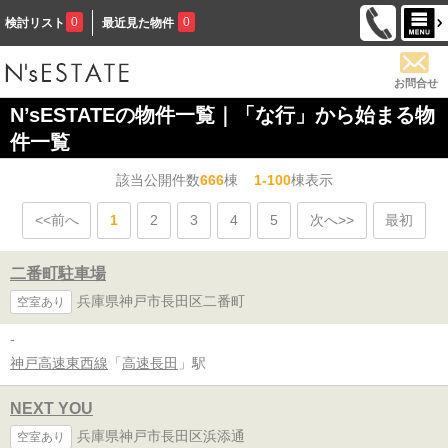
0
0
検討リスト
最近見た物件
お問合せ
N’sESTATEの物件一覧｜「な行」から始まる物
件一覧
該当公開件数
666
棟
1-100
棟表示
<<前へ
1
2
3
4
5
次へ>>
最初
二番町駐車場
兵庫県神戸市長田区二番町
空室あり
-
神戸高速東西線
「
高速長田
」駅
NEXT YOU
兵庫県神戸市長田区浜添通
空室あり