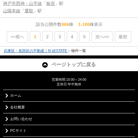
神戸市西神・山手線
「
板宿
」駅
山陽本線
「
鷹取
」駅
該当公開件数
666
棟
1-100
棟表示
<<前へ
1
2
3
4
5
次へ>>
最初
兵庫区・長田区の不動産｜N’sESTATE
>
物件一覧
ページトップに戻る
営業時間:10:00～24:00
定休日:年中無休
ホーム
会社概要
お問い合わせ
PCサイト