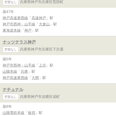
兵庫県神戸市兵庫区荒田町
空室なし
築47年
神戸高速東西線
「
高速神戸
」駅
神戸市西神・山手線
「
大倉山
」駅
東海道本線
「
神戸
」駅
ナッツテラス神戸
兵庫県神戸市兵庫区下沢通
空室なし
築5年
神戸市西神・山手線
「
上沢
」駅
山陽本線
「
兵庫
」駅
神戸高速東西線
「
大開
」駅
ナチュナル
兵庫県神戸市須磨区戎町
空室なし
築8年
山陽電鉄本線
「
板宿
」駅