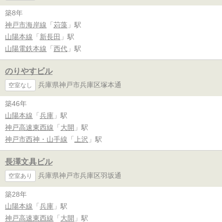
築8年
神戸市海岸線
「
苅藻
」駅
山陽本線
「
新長田
」駅
山陽電鉄本線
「
西代
」駅
のりやすビル
兵庫県神戸市兵庫区塚本通
空室なし
築46年
山陽本線
「
兵庫
」駅
神戸高速東西線
「
大開
」駅
神戸市西神・山手線
「
上沢
」駅
長澤文具ビル
兵庫県神戸市兵庫区羽坂通
空室あり
築28年
山陽本線
「
兵庫
」駅
神戸高速東西線
「
大開
」駅