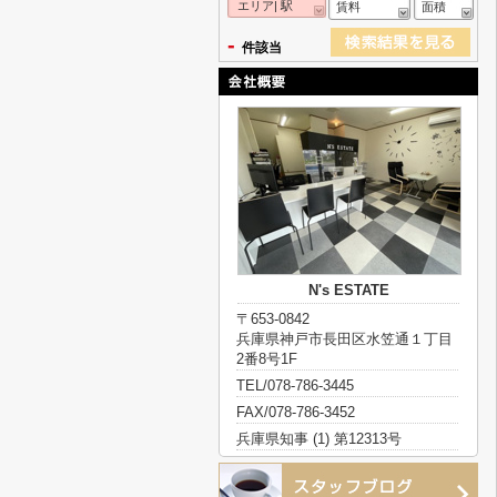
エリア| 駅
賃料
面積
-
件該当
N's ESTATE
〒653-0842
兵庫県神戸市長田区水笠通１丁目
2番8号1F
TEL/078-786-3445
FAX/078-786-3452
兵庫県知事 (1) 第12313号