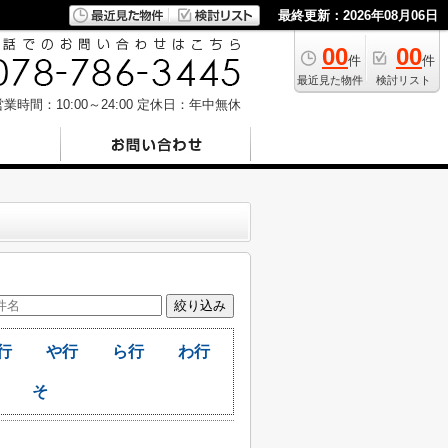
最終更新：2026年08月06日
00
00
件
件
最近見た物件
検討リスト
業時間：10:00～24:00
定休日：年中無休
行
や行
ら行
わ行
そ