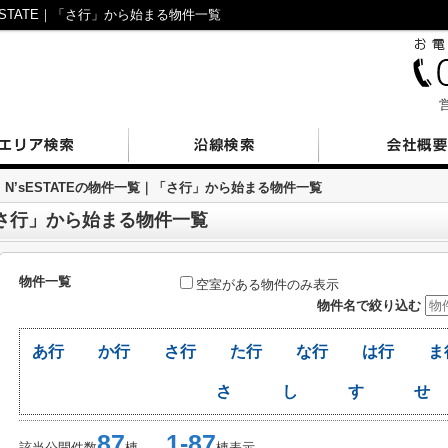
STATE｜「さ行」から始まる物件一覧
営
N’sESTATEの物件一覧｜「さ行」から始まる物件一覧
｜「さ行」から始まる物件一覧
物件一覧
空室がある物件のみ表示
物件名で絞り込む
あ行
か行
さ行
た行
な行
は行
ま
さ
し
す
せ
87
1-87
該当公開件数
棟
棟表示