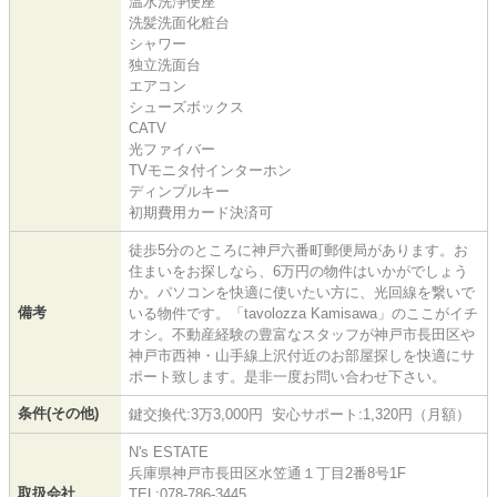
温水洗浄便座
洗髪洗面化粧台
シャワー
独立洗面台
エアコン
シューズボックス
CATV
光ファイバー
TVモニタ付インターホン
ディンプルキー
初期費用カード決済可
徒歩5分のところに神戸六番町郵便局があります。お
住まいをお探しなら、6万円の物件はいかがでしょう
か。パソコンを快適に使いたい方に、光回線を繋いで
備考
いる物件です。「tavolozza Kamisawa」のここがイチ
オシ。不動産経験の豊富なスタッフが神戸市長田区や
神戸市西神・山手線上沢付近のお部屋探しを快適にサ
ポート致します。是非一度お問い合わせ下さい。
条件(その他)
鍵交換代:3万3,000円 安心サポート:1,320円（月額）
N's ESTATE
兵庫県神戸市長田区水笠通１丁目2番8号1F
取扱会社
TEL:078-786-3445