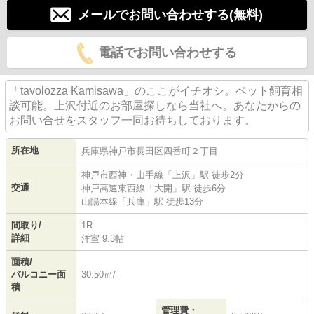
メールでお問い合わせする(無料)
電話でお問い合わせする
「tavolozza Kamisawa」のここがイチオシ。ペット飼育相
談可能。上沢付近のお部屋探しなら当社へ。あなたからの
お問い合せをスタッフ一同お待ちしております。
所在地
兵庫県
神戸市長田区
四番町
２丁目
神戸市西神・山手線
「
上沢
」駅 徒歩2分
交通
神戸高速東西線
「
大開
」駅 徒歩6分
山陽本線
「
兵庫
」駅 徒歩13分
間取り/
1R
詳細
洋室 9.3帖
面積/
バルコニー面
30.50㎡/-
積
管理費・