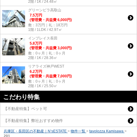
2階 / 1K / 24.48㎡
グリーンビラ高取山
7.5
万
円
(管理費・共益費 6,000円)
敷：3万円｜礼：18万円
1階 / 1LDK / 42.97㎡
インプレイス長田
5.8
万
円
(管理費・共益費 3,000円)
敷：0ヶ月｜礼：0ヶ月
2階 / 1K / 28.36㎡
リアライズ神戸WEST
6.2
万
円
(管理費・共益費 7,000円)
敷：0ヶ月｜礼：0ヶ月
2階 / 1K / 25.50㎡
こだわり特集
【不動産特集】ペット可
【不動産特集】弊社おすすめ物件
兵庫区・長田区の不動産｜N’sESTATE
>
物件一覧
>
tavolozza Kamisawa
>
201