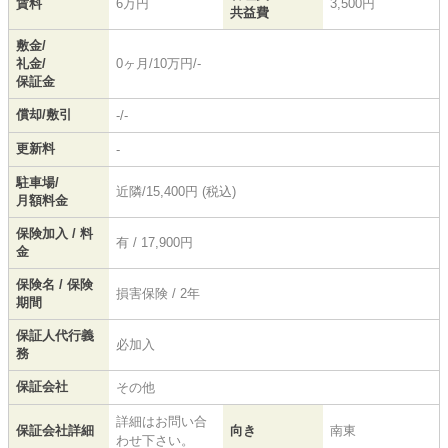
賃料
6万円
3,500円
共益費
敷金/
礼金/
0ヶ月/10万円/-
保証金
償却/敷引
-/-
更新料
-
駐車場/
近隣/15,400円 (税込)
月額料金
保険加入 / 料
有 / 17,900円
金
保険名 / 保険
損害保険 / 2年
期間
保証人代行義
必加入
務
保証会社
その他
詳細はお問い合
保証会社詳細
向き
南東
わせ下さい。