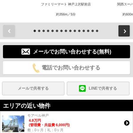
ファミリーマート 神戸上沢駅前店
関西スーパ
約356m／5分
約600
前
メールでお問い合わせする(無料)
電話でお問い合わせする
メールで共有する
LINEで共有する
エリアの近い物件
モアベル神戸
4.9
万
円
(管理費・共益費 6,000円)
敷：0ヶ月｜礼：0ヶ月