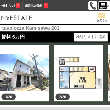
0
1
検討リスト
最近見た物件
お問合せ
tavolozza Kamisawa 201
賃料
6
万円
検討リストに追加
1/20
2/20