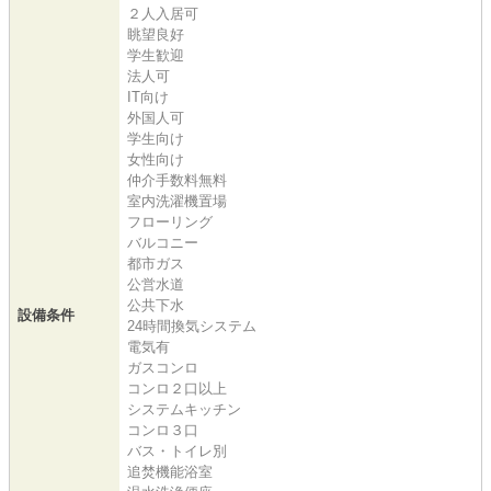
２人入居可
眺望良好
学生歓迎
法人可
IT向け
外国人可
学生向け
女性向け
仲介手数料無料
室内洗濯機置場
フローリング
バルコニー
都市ガス
公営水道
公共下水
設備条件
24時間換気システム
電気有
ガスコンロ
コンロ２口以上
システムキッチン
コンロ３口
バス・トイレ別
追焚機能浴室