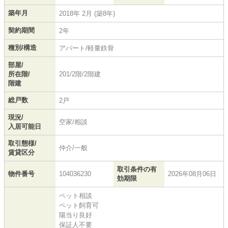
築年月
2018年 2月 (築8年)
契約期間
2年
種別/構造
アパート/軽量鉄骨
部屋/
所在階/
201/2階/2階建
階建
総戸数
2戸
現況/
空家/相談
入居可能日
取引態様/
仲介/一般
賃貸区分
取引条件の有
物件番号
104036230
2026年08月06日
効期限
ペット相談
ペット飼育可
陽当り良好
保証人不要