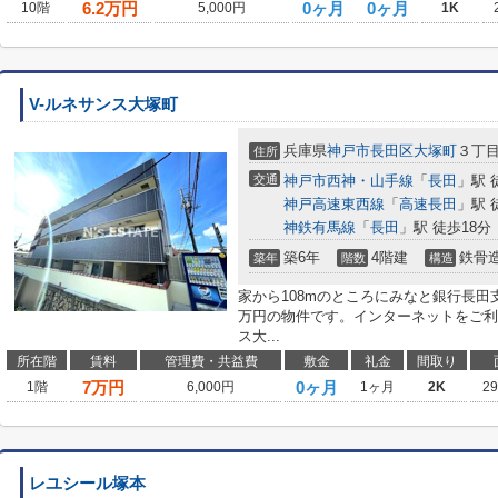
6.2
万円
0ヶ月
0ヶ月
10階
5,000円
1K
V-ルネサンス大塚町
兵庫県
神戸市長田区
大塚町
３丁
住所
交通
神戸市西神・山手線
「
長田
」駅 
神戸高速東西線
「
高速長田
」駅 
神鉄有馬線
「
長田
」駅 徒歩18分
築6年
4階建
鉄骨
築年
階数
構造
家から108mのところにみなと銀行長田
万円の物件です。インターネットをご利
ス大...
所在階
賃料
管理費・共益費
敷金
礼金
間取り
7
万円
0ヶ月
1階
6,000円
1ヶ月
2K
2
レユシール塚本