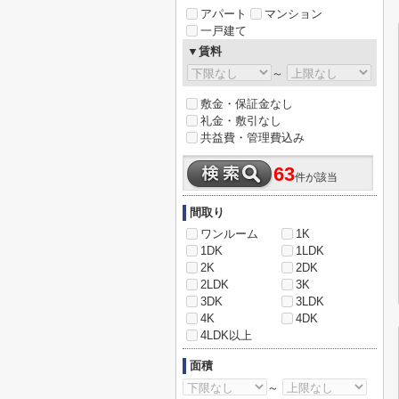
アパート
マンション
一戸建て
▼賃料
～
敷金・保証金なし
礼金・敷引なし
共益費・管理費込み
63
件が該当
間取り
ワンルーム
1K
1DK
1LDK
2K
2DK
2LDK
3K
3DK
3LDK
4K
4DK
4LDK以上
面積
～