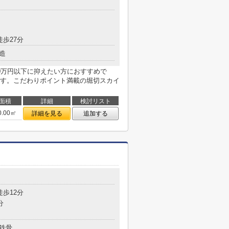
徒歩27分
造
0万円以下に抑えたい方におすすめで
す。こだわりポイント満載の堀切スカイ
面積
詳細
検討リスト
0.00㎡
詳細を見る
追加する
目
徒歩12分
分
鉄骨