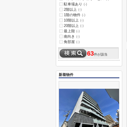
駐車場あり
(-)
2階以上
(-)
1階の物件
(-)
10階以上
(-)
20階以上
(-)
最上階
(-)
南向き
(-)
角部屋
(-)
63
件が該当
新着物件