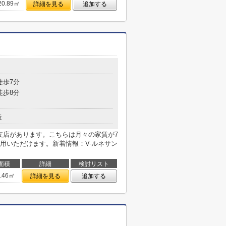
20.89㎡
詳細を見る
追加する
目
徒歩7分
徒歩8分
造
支店があります。こちらは月々の家賃が7
用いただけます。新着情報：V-ルネサン
面積
詳細
検討リスト
9.46㎡
詳細を見る
追加する