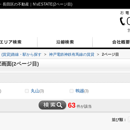
区の不動産｜N’sESTATE(2ページ目)
営
(賃貸)路線・駅から探す
>
神戸電鉄神鉄有馬線の賃貸
>
2ページ目
画面(2ページ目)
丸山
鵯越
)
(3)
(3)
63
件が該当
並び順：