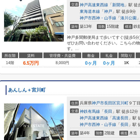
交通
神戸高速東西線
「
新開地
」駅 徒
東海道本線
「
神戸
」駅 徒歩9分
神戸市西神・山手線
「
湊川公園
」
築13年
15階建
鉄
築年
階数
構造
神戸多聞郵便局まで歩いてすぐ(徒歩5分
ぜひお問い合わせください。こちらの物
す。...
所在階
賃料
管理費・共益費
敷金
礼金
間取り
6.5
万円
0ヶ月
0ヶ月
14階
8,000円
1K
あんしん＋宮川町
兵庫県
神戸市長田区
宮川町
９丁
住所
交通
神鉄有馬線
「
長田
」駅 徒歩12分
神戸高速東西線
「
高速長田
」駅 
神戸市西神・山手線
「
長田
」駅 
築4年
2階建
木造
築年
階数
構造