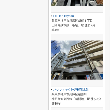
Le Lien Itayado
兵庫県神戸市須磨区戎町３丁目
山陽電鉄本線「板宿」駅 徒歩2分
築4年
パシフィック神戸桜筋北館
兵庫県神戸市兵庫区福原町
神戸高速東西線「新開地」駅 徒歩3分
築30年