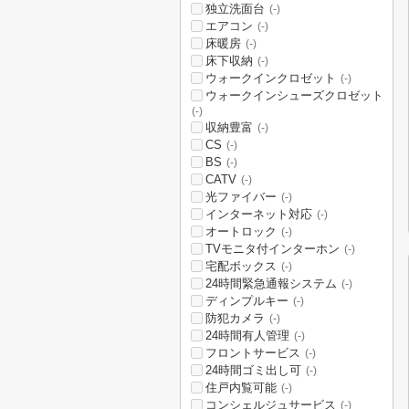
独立洗面台
(-)
エアコン
(-)
床暖房
(-)
床下収納
(-)
ウォークインクロゼット
(-)
ウォークインシューズクロゼット
(-)
収納豊富
(-)
CS
(-)
BS
(-)
CATV
(-)
光ファイバー
(-)
インターネット対応
(-)
オートロック
(-)
TVモニタ付インターホン
(-)
宅配ボックス
(-)
24時間緊急通報システム
(-)
ディンプルキー
(-)
防犯カメラ
(-)
24時間有人管理
(-)
フロントサービス
(-)
24時間ゴミ出し可
(-)
住戸内覧可能
(-)
コンシェルジュサービス
(-)