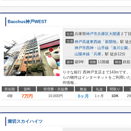
Bacchus神戸WEST
兵庫県
神戸市兵庫区
大開通
２丁
住所
交通
神戸高速東西線
「
新開地
」駅 徒
神戸市西神・山手線
「
湊川公園
」
山陽本線
「
兵庫
」駅 徒歩12分
築9年
11階建
鉄筋
築年
階数
構造
りそな銀行 西神戸支店まで143mです。
らの物件はインターネットをご利用いただけ
件情報...
所在階
賃料
管理費・共益費
敷金
礼金
間取り
7
万円
0ヶ月
4階
10,000円
1ヶ月
1DK
2
堀切スカイハイツ