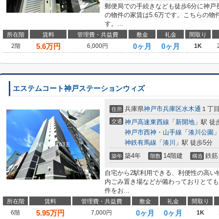
郵便局での手続きなども徒歩6分に神戸
の物件の家賃は5.6万です。こちらの
す。...
所在階
賃料
管理費・共益費
敷金
礼金
間取り
5.6
万円
0ヶ月
0ヶ月
2階
6,000円
1K
エステムコート神戸ステーションウィズ
兵庫県
神戸市兵庫区
水木通
１丁
住所
交通
神戸高速東西線
「
新開地
」駅 徒
神戸市西神・山手線
「
湊川公園
」
神鉄有馬線
「
湊川
」駅 徒歩5分
築4年
14階建
鉄筋
築年
階数
構造
自宅から2駅利用できる、利便性の高い
内ごみ置き場などが備わっておりとても
件をお...
所在階
賃料
管理費・共益費
敷金
礼金
間取り
5.95
万円
0ヶ月
0ヶ月
6階
7,000円
1K