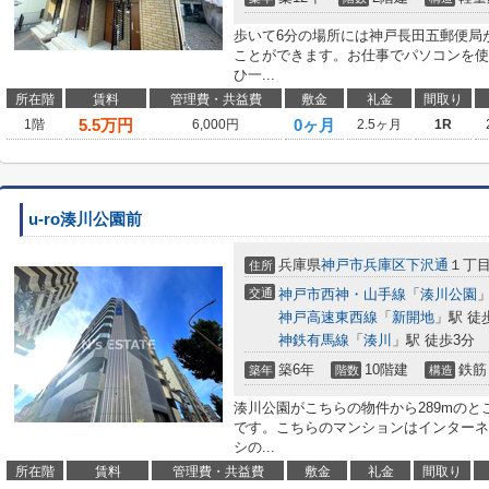
歩いて6分の場所には神戸長田五郵便局
ことができます。お仕事でパソコンを使
ひ一...
所在階
賃料
管理費・共益費
敷金
礼金
間取り
5.5
万円
0ヶ月
1階
6,000円
2.5ヶ月
1R
u-ro湊川公園前
兵庫県
神戸市兵庫区
下沢通
１丁
住所
交通
神戸市西神・山手線
「
湊川公園
」
神戸高速東西線
「
新開地
」駅 徒
神鉄有馬線
「
湊川
」駅 徒歩3分
築6年
10階建
鉄筋
築年
階数
構造
湊川公園がこちらの物件から289mのと
です。こちらのマンションはインターネ
シの...
所在階
賃料
管理費・共益費
敷金
礼金
間取り