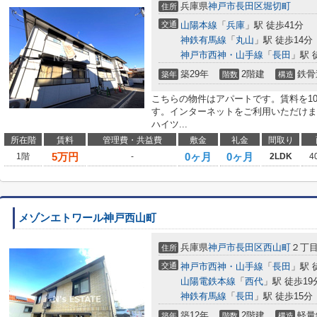
兵庫県
神戸市長田区
堀切町
住所
交通
山陽本線
「
兵庫
」駅 徒歩41分
神鉄有馬線
「
丸山
」駅 徒歩14分
神戸市西神・山手線
「
長田
」駅 
築29年
2階建
鉄骨
築年
階数
構造
こちらの物件はアパートです。賃料を1
す。インターネットをご利用いただけま
ハイツ...
所在階
賃料
管理費・共益費
敷金
礼金
間取り
5
万円
0ヶ月
0ヶ月
1階
-
2LDK
4
メゾンエトワール神戸西山町
兵庫県
神戸市長田区
西山町
２丁
住所
交通
神戸市西神・山手線
「
長田
」駅 
山陽電鉄本線
「
西代
」駅 徒歩19
神鉄有馬線
「
長田
」駅 徒歩15分
築12年
2階建
軽量
築年
階数
構造