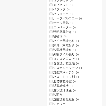
ロフト付き
(-)
メゾネット
(-)
ベランダ
(-)
バルコニー
(-)
ルーフバルコニー
(-)
オール電化
(-)
エレベーター
(-)
照明器具付き
(-)
駐輪場
(-)
バイク置場あり
(-)
家具・家電付き
(-)
洗濯機置場有
(-)
外観タイル張り
(-)
コンロ２口以上
(-)
食器洗い乾燥機
(-)
システムキッチン
(-)
対面式キッチン
(-)
バス・トイレ別
(-)
追焚機能浴室
(-)
浴室乾燥機
(-)
温水洗浄便座
(-)
洗面台
(-)
洗髪洗面化粧台
(-)
シャワー
(-)