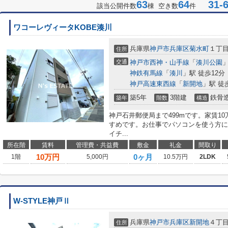
63
64
31-6
該当公開件数
棟 空き数
件
ワコーレヴィータKOBE湊川
兵庫県
神戸市兵庫区
菊水町
１丁
住所
交通
神戸市西神・山手線
「
湊川公園
」
神鉄有馬線
「
湊川
」駅 徒歩12分
神戸高速東西線
「
新開地
」駅 徒
築5年
3階建
鉄骨
築年
階数
構造
神戸石井郵便局まで499mです。家賃1
すめです。お仕事でパソコンを使う方に
イチ...
所在階
賃料
管理費・共益費
敷金
礼金
間取り
10
万円
0ヶ月
1階
5,000円
10.5万円
2LDK
W-STYLE神戸Ⅱ
兵庫県
神戸市兵庫区
新開地
４丁
住所