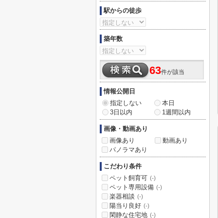
駅からの徒歩
築年数
63
件が該当
情報公開日
指定しない
本日
3日以内
1週間以内
画像・動画あり
画像あり
動画あり
パノラマあり
こだわり条件
ペット飼育可
(-)
ペット専用設備
(-)
楽器相談
(-)
陽当り良好
(-)
閑静な住宅地
(-)