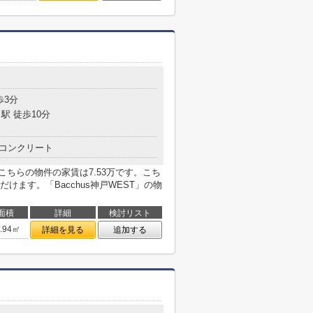
目
歩3分
駅 徒歩10分
コンクリート
こちらの物件の家賃は7.53万です。こち
ます。「Bacchus神戸WEST」の物
面積
詳細
検討リスト
9.94㎡
詳細を見る
追加する