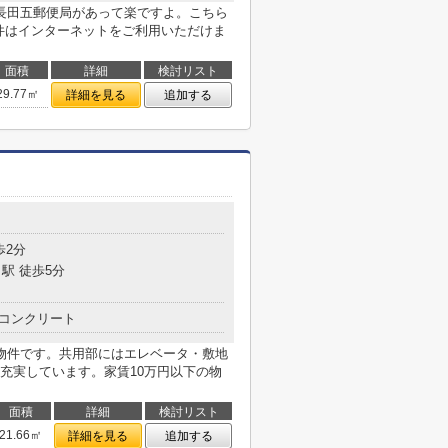
長田五郵便局があって楽ですよ。こちら
物件はインターネットをご利用いただけま
面積
詳細
検討リスト
29.77㎡
詳細を見る
追加する
目
歩2分
駅 徒歩5分
コンクリート
物件です。共用部にはエレベータ・敷地
充実しています。家賃10万円以下の物
面積
詳細
検討リスト
21.66㎡
詳細を見る
追加する