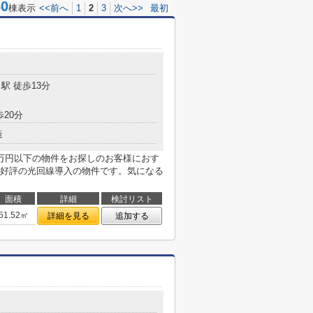
0
棟表示
<<前へ
1
2
3
次へ>>
最初
目
駅 徒歩13分
歩20分
造
0万円以下の物件をお探しのお客様におす
好評の光回線導入の物件です。気になる
面積
詳細
検討リスト
51.52㎡
詳細を見る
追加する
目