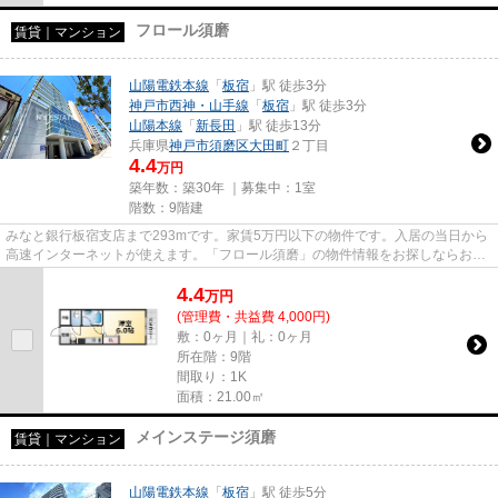
フロール須磨
賃貸｜マンション
山陽電鉄本線
「
板宿
」駅 徒歩3分
神戸市西神・山手線
「
板宿
」駅 徒歩3分
山陽本線
「
新長田
」駅 徒歩13分
兵庫県
神戸市須磨区
大田町
２丁目
4.4
万円
築年数：築30年 ｜募集中：
1室
階数：9階建
みなと銀行板宿支店まで293mです。家賃5万円以下の物件です。入居の当日から
高速インターネットが使えます。「フロール須磨」の物件情報をお探しならお気
軽にお問い合わせ下さい。神戸...
4.4
万
円
(管理費・共益費 4,000円)
敷：0ヶ月｜礼：0ヶ月
所在階：9階
間取り：1K
面積：21.00㎡
メインステージ須磨
賃貸｜マンション
山陽電鉄本線
「
板宿
」駅 徒歩5分