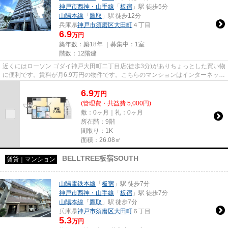
神戸市西神・山手線
「
板宿
」駅 徒歩5分
山陽本線
「
鷹取
」駅 徒歩12分
兵庫県
神戸市須磨区
大田町
４丁目
6.9
万円
築年数：築18年 ｜募集中：
1室
階数：12階建
近くにはローソン ゴダイ神戸大田町二丁目店(徒歩3分)がありちょっとした買い物
に便利です。賃料が月6.9万円の物件です。こちらのマンションはインターネット
をご利用いただけます。気...
6.9
万
円
(管理費・共益費 5,000円)
敷：0ヶ月｜礼：0ヶ月
所在階：9階
間取り：1K
面積：26.08㎡
BELLTREE板宿SOUTH
賃貸｜マンション
山陽電鉄本線
「
板宿
」駅 徒歩7分
神戸市西神・山手線
「
板宿
」駅 徒歩7分
山陽本線
「
鷹取
」駅 徒歩7分
兵庫県
神戸市須磨区
大田町
６丁目
5.3
万円