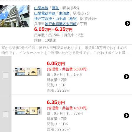
山陽本線
「
鷹取
」駅 徒歩5分
山陽電鉄本線
「
東須磨
」駅 徒歩7分
神戸市西神・山手線
「
板宿
」駅 徒歩9分
兵庫県
神戸市須磨区
大田町
８丁目
6.05
6.35
万円～
万円
築年数：築15年 ｜募集中：
2室
階数：10階建
家から徒歩1分の位置に神戸大田郵便局があります。家賃6.15万円でおすすめの
物件です。インターネットをご利用いただける物件です。こだわりポイント満載
のエトワールフィクス。当社ス...
6.05
万
円
(管理費・共益費 5,500円)
敷：0ヶ月｜礼：1ヶ月
所在階：2階
間取り：1R
面積：29.28㎡
6.35
万
円
(管理費・共益費 4,500円)
敷：0ヶ月｜礼：7万円
所在階：7階
間取り：1DK
面積：29.28㎡