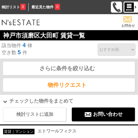
0
0
検討リスト
最近見た物件
お問合せ
神戸市須磨区大田町 賃貸一覧
4
該当物件
棟
5
空き数
件
さらに条件を絞り込む
物件リクエスト
チェックした物件をまとめて
検討リストに追加
お問い合わせ
エトワールフィクス
賃貸｜マンション