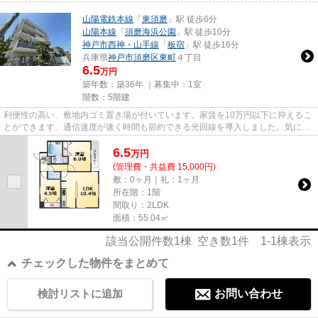
山陽電鉄本線
「
東須磨
」駅 徒歩6分
山陽本線
「
須磨海浜公園
」駅 徒歩10分
神戸市西神・山手線
「
板宿
」駅 徒歩16分
兵庫県
神戸市須磨区
東町
４丁目
6.5
万円
築年数：築36年 ｜募集中：
1室
階数：5階建
利便性の高い、敷地内ゴミ置き場が付いています。家賃を10万円以下に抑えるこ
とができます。通信速度が速く時間も節約できる光回線を導入しました。気にな
るイチオシ物件情報：「プレ...
6.5
万
円
(管理費・共益費 15,000円)
敷：0ヶ月｜礼：1ヶ月
所在階：1階
間取り：2LDK
面積：55.04㎡
該当公開件数
1
棟 空き数
1
件
1-1
棟表示
チェックした物件をまとめて
検討リストに追加
お問い合わせ