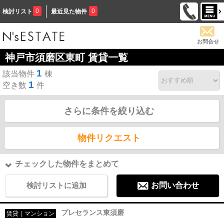
0
0
検討リスト
最近見た物件
お問合せ
神戸市須磨区東町 賃貸一覧
1
該当物件
棟
1
空き数
件
さらに条件を絞り込む
物件リクエスト
チェックした物件をまとめて
検討リストに追加
お問い合わせ
プレセランス東須磨
賃貸｜マンション