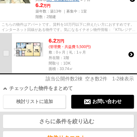
6.2
万円
築年数：築13年 ｜募集中：
1室
階数：2階建
こちらの物件はアパートです。賃料を10万円以下に抑えたい方におすすめです。
インターネット回線がある物件です。気になるイチオシ物件情報：「KTIレジデン
ス月見山Ⅱ」。神戸市須磨区...
6.2
万
円
(管理費・共益費 5,500円)
敷：0ヶ月｜礼：1ヶ月
所在階：1階
間取り：1DK
面積：33.74㎡
該当公開件数
2
棟 空き数
2
件
1-2
棟表示
チェックした物件をまとめて
検討リストに追加
お問い合わせ
さらに条件を絞り込む