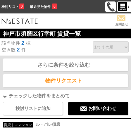
0
0
検討リスト
最近見た物件
お問合せ
神戸市須磨区行幸町 賃貸一覧
2
該当物件
棟
2
空き数
件
さらに条件を絞り込む
物件リクエスト
チェックした物件をまとめて
検討リストに追加
お問い合わせ
ル・パレ須磨
賃貸｜マンション