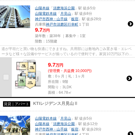
山陽本線
「
須磨海浜公園
」駅 徒歩5分
山陽電鉄本線
「
月見山
」駅 徒歩8分
神戸市西神・山手線
「
板宿
」駅 徒歩28分
兵庫県
神戸市須磨区
行幸町
１丁目
9.7
万円
築年数：築38年 ｜募集中：
1室
階数：15階建
道が平坦だと買い物も快適にできますね。共用部には敷地内ごみ置き場・エレベ
ータなど様々な設備やサービスが揃っているので便利です。家賃10万円以下のマ
ンションをお探しのお客様に...
9.7
万
円
(管理費・共益費 10,000円)
敷：0ヶ月｜礼：1ヶ月
所在階：9階
間取り：3LDK
面積：64.78㎡
KTIレジデンス月見山Ⅱ
賃貸｜アパート
山陽電鉄本線
「
月見山
」駅 徒歩5分
山陽本線
「
須磨海浜公園
」駅 徒歩12分
神戸市西神・山手線
「
板宿
」駅 徒歩28分
兵庫県
神戸市須磨区
行幸町
４丁目