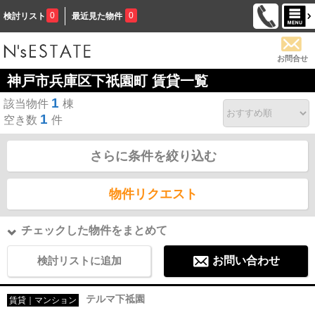
0
0
検討リスト
最近見た物件
お問合せ
神戸市兵庫区下祇園町 賃貸一覧
1
該当物件
棟
1
空き数
件
さらに条件を絞り込む
物件リクエスト
チェックした物件をまとめて
検討リストに追加
お問い合わせ
テルマ下祗園
賃貸｜マンション