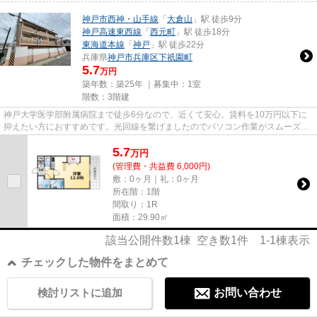
神戸市西神・山手線
「
大倉山
」駅 徒歩9分
神戸高速東西線
「
西元町
」駅 徒歩18分
東海道本線
「
神戸
」駅 徒歩22分
兵庫県
神戸市兵庫区
下祇園町
5.7
万円
築年数：築25年 ｜募集中：
1室
階数：3階建
神戸大学医学部附属病院まで徒歩6分なので、近くて安心。賃料を10万円以下に
抑えたい方におすすめです。光回線を繋げましたのでパソコン作業がスムーズで
す。「テルマ下祗園」の物件情...
5.7
万
円
(管理費・共益費 6,000円)
敷：0ヶ月｜礼：0ヶ月
所在階：1階
間取り：1R
面積：29.90㎡
該当公開件数
1
棟 空き数
1
件
1-1
棟表示
チェックした物件をまとめて
検討リストに追加
お問い合わせ