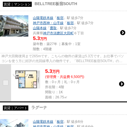
BELLTREE板宿SOUTH
賃貸｜マンション
山陽電鉄本線
「
板宿
」駅 徒歩7分
神戸市西神・山手線
「
板宿
」駅 徒歩7分
山陽本線
「
鷹取
」駅 徒歩7分
兵庫県
神戸市須磨区
大田町
６丁目
5.3
万円
築年数：築27年 ｜募集中：
1室
階数：4階建
神戸大田郵便局まで265mです。こちらの物件の家賃は5.3万です。お仕事でパソ
コンを使う方に好評の光回線導入の物件です。「BELLTREE板宿SOUTH」のこ
こがイチオシ。できるだけ早めに不...
5.3
万
円
(管理費・共益費 6,500円)
敷：0ヶ月｜礼：0ヶ月
所在階：4階
間取り：1K
面積：26.75㎡
ラグーナ
賃貸｜アパート
山陽電鉄本線
「
板宿
」駅 徒歩6分
神戸市西神・山手線
「
板宿
」駅 徒歩6分