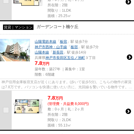
所在階：2階
間取り：1LDK
面積：25.25㎡
ガーデンコート楠ケ丘
賃貸｜マンション
山陽電鉄本線
「
板宿
」駅 徒歩7分
神戸市西神・山手線
「
板宿
」駅 徒歩7分
山陽本線
「
新長田
」駅 徒歩14分
兵庫県
神戸市長田区
五位ノ池町
３丁目
7.8
万円
築年数：築27年 ｜募集中：
1室
階数：6階建
神戸信用金庫板宿支店が近くにあります。(歩いて徒歩5分)。こちらの物件の家賃
は7.8万です。パソコンを快適に使いたい方に、光回線を繋いでいる物件です。
「ガーデンコート楠ケ丘」の...
7.8
万
円
(管理費・共益費 8,000円)
敷：0ヶ月｜礼：2ヶ月
所在階：2階
間取り：2LDK
面積：55.13㎡