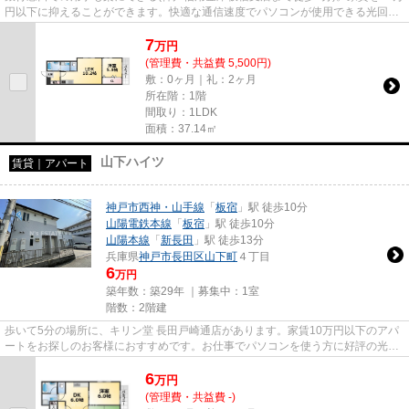
円以下に抑えることができます。快適な通信速度でパソコンが使用できる光回線
の物件です。当社イチオシの...
7
万
円
(管理費・共益費 5,500円)
敷：0ヶ月｜礼：2ヶ月
所在階：1階
間取り：1LDK
面積：37.14㎡
山下ハイツ
賃貸｜アパート
神戸市西神・山手線
「
板宿
」駅 徒歩10分
山陽電鉄本線
「
板宿
」駅 徒歩10分
山陽本線
「
新長田
」駅 徒歩13分
兵庫県
神戸市長田区
山下町
４丁目
6
万円
築年数：築29年 ｜募集中：
1室
階数：2階建
歩いて5分の場所に、キリン堂 長田戸崎通店があります。家賃10万円以下のアパ
ートをお探しのお客様におすすめです。お仕事でパソコンを使う方に好評の光回
線導入の物件です。こだわり...
6
万
円
(管理費・共益費 -)