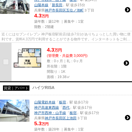
山陽本線
「
新長田
」駅 徒歩15分
兵庫県
神戸市長田区
五位ノ池町
３丁目
4.3
万円
築年数：築12年 ｜募集中：
1室
階数：2階建
近くにはセブンイレブン 神戸板宿駅前店(徒歩7分)がありちょっとした買い物に便
利です。賃料4.3万円で利用することができる物件です。インターネットをご利用
いただけます。新着情報：...
4.3
万
円
(管理費・共益費 3,000円)
敷：0ヶ月｜礼：0ヶ月
所在階：1階
間取り：1K
面積：19.38㎡
ハイツRISA
賃貸｜アパート
山陽電鉄本線
「
板宿
」駅 徒歩17分
神戸高速東西線
「
西代
」駅 徒歩17分
神戸市西神・山手線
「
板宿
」駅 徒歩17分
兵庫県
神戸市長田区
上池田
３丁目
5.3
万円
築年数：築28年 ｜募集中：
1室