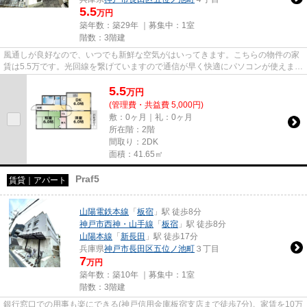
5.5
万円
築年数：築29年 ｜募集中：
1室
階数：3階建
風通しが良好なので、いつでも新鮮な空気がはいってきます。こちらの物件の家
賃は5.5万です。光回線を繋げていますので通信が早く快適にパソコンが使えま
す。「綱崎マンション」のここ...
5.5
万
円
(管理費・共益費 5,000円)
敷：0ヶ月｜礼：0ヶ月
所在階：2階
間取り：2DK
面積：41.65㎡
Praf5
賃貸｜アパート
山陽電鉄本線
「
板宿
」駅 徒歩8分
神戸市西神・山手線
「
板宿
」駅 徒歩8分
山陽本線
「
新長田
」駅 徒歩17分
兵庫県
神戸市長田区
五位ノ池町
３丁目
7
万円
築年数：築10年 ｜募集中：
1室
階数：3階建
銀行窓口での用事も楽にできる(神戸信用金庫板宿支店まで徒歩7分)。家賃を10万