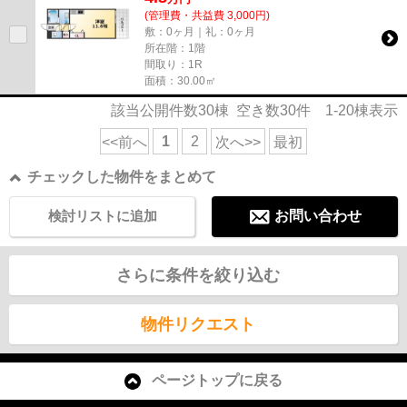
(管理費・共益費 3,000円)
敷：0ヶ月｜礼：0ヶ月
所在階：1階
間取り：1R
面積：30.00㎡
該当公開件数
30
棟 空き数
30
件
1-20
棟表示
1
2
<<前へ
次へ>>
最初
チェックした物件をまとめて
検討リストに追加
お問い合わせ
さらに条件を絞り込む
物件リクエスト
ページトップに戻る