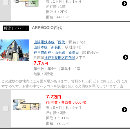
敷：1ヶ月｜礼：1ヶ月
所在階：1階
間取り：2DK
面積：44.00㎡
ARPEGGIO西代
賃貸｜アパート
山陽電鉄本線
「
西代
」駅 徒歩6分
山陽本線
「
新長田
」駅 徒歩7分
神戸市西神・山手線
「
新長田
」駅 徒歩7分
兵庫県
神戸市長田区
西代通
３丁目
7.7
万円
築年数：築4年 ｜募集中：
1室
階数：3階建
この建物の敷地内にごみ置き場があります。賃料を10万円以下に抑えたい方にお
すすめです。お家の中でパソコンを快適に使える光回線を導入しています。当社
イチオシの物件の「ARPEGGIO...
7.7
万
円
(管理費・共益費 5,000円)
敷：0ヶ月｜礼：0ヶ月
所在階：3階
間取り：1LDK
面積：29.55㎡