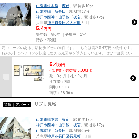
山陽電鉄本線
「
西代
」駅 徒歩10分
山陽本線
「
新長田
」駅 徒歩17分
神戸市西神・山手線
「
板宿
」駅 徒歩12分
兵庫県
神戸市長田区
大谷町
３丁目
5.4
万円
築年数：築5年 ｜募集中：
1室
階数：2階建
高いニーズのある、駅徒歩10分の物件です。こちらは賃料5.4万円の物件です。
お家の中でパソコンを快適に使える光回線を導入しています。ぜひ一度見ていた
だきたい、「あんしん+大谷町...
5.4
万
円
(管理費・共益費 6,000円)
敷：0ヶ月｜礼：0ヶ月
所在階：2階
間取り：1R
面積：28.56㎡
リブリ長尾
賃貸｜アパート
山陽電鉄本線
「
板宿
」駅 徒歩17分
神戸市西神・山手線
「
板宿
」駅 徒歩17分
山陽本線
「
新長田
」駅 徒歩25分
兵庫県
神戸市長田区
長尾町
２丁目