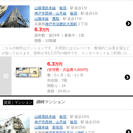
山陽電鉄本線
「
板宿
」駅 徒歩1分
神戸市西神・山手線
「
板宿
」駅 徒歩1分
山陽本線
「
鷹取
」駅 徒歩17分
兵庫県
神戸市須磨区
大黒町
２丁目
6.3
万円
築年数：築24年 ｜募集中：
1室
階数：10階建
こちらの物件はマンションです。共用部にはエレベータ・敷地内ごみ置き場など
が揃っております。賃料が月6.2万円の物件です。インターネットをご利用いただ
ける物件です。「KHKコート...
6.3
万
円
(管理費・共益費 5,000円)
敷：0ヶ月｜礼：1ヶ月
所在階：7階
間取り：1K
面積：24.81㎡
綱崎マンション
賃貸｜マンション
山陽電鉄本線
「
板宿
」駅 徒歩10分
神戸市西神・山手線
「
板宿
」駅 徒歩10分
山陽本線
「
新長田
」駅 徒歩15分
兵庫県
神戸市長田区
五位ノ池町
４丁目