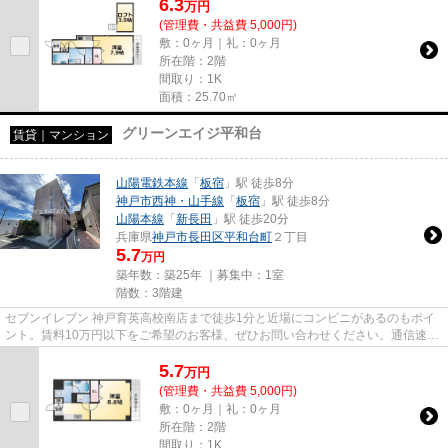
6.3
万
円
(管理費・共益費 5,000円)
敷：0ヶ月｜礼：0ヶ月
所在階：2階
間取り：1K
面積：25.70㎡
グリーンエイジ平和台
賃貸｜マンション
山陽電鉄本線
「
板宿
」駅 徒歩8分
神戸市西神・山手線
「
板宿
」駅 徒歩8分
山陽本線
「
新長田
」駅 徒歩20分
兵庫県
神戸市長田区
平和台町
２丁目
5.7
万円
築年数：築25年 ｜募集中：
1室
階数：3階建
セブンイレブン 神戸育英高校南店まで徒歩1分と近場にコンビニがあるのもポイ
ント。賃料10万円以下をご希望のお客様、ぜひお問い合わせください。通信速度
が速く時間も節約できる光回...
5.7
万
円
(管理費・共益費 5,000円)
敷：0ヶ月｜礼：0ヶ月
所在階：2階
間取り：1K