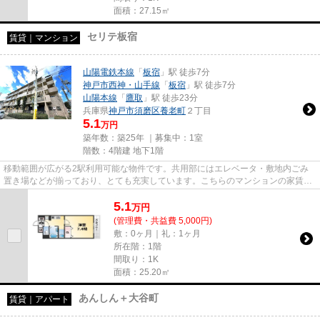
面積：27.15㎡
セリテ板宿
賃貸｜マンション
山陽電鉄本線
「
板宿
」駅 徒歩7分
神戸市西神・山手線
「
板宿
」駅 徒歩7分
山陽本線
「
鷹取
」駅 徒歩23分
兵庫県
神戸市須磨区
養老町
２丁目
5.1
万円
築年数：築25年 ｜募集中：
1室
階数：4階建 地下1階
移動範囲が広がる2駅利用可能な物件です。共用部にはエレベータ・敷地内ごみ
置き場などが揃っており、とても充実しています。こちらのマンションの家賃は
5.1万です。インターネットを...
5.1
万
円
(管理費・共益費 5,000円)
敷：0ヶ月｜礼：1ヶ月
所在階：1階
間取り：1K
面積：25.20㎡
あんしん＋大谷町
賃貸｜アパート