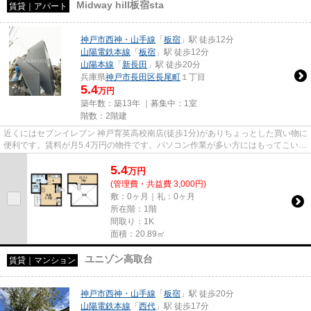
Midway hill板宿sta
賃貸｜アパート
神戸市西神・山手線
「
板宿
」駅 徒歩12分
山陽電鉄本線
「
板宿
」駅 徒歩12分
山陽本線
「
新長田
」駅 徒歩20分
兵庫県
神戸市長田区
長尾町
１丁目
5.4
万円
築年数：築13年 ｜募集中：
1室
階数：2階建
近くにはセブンイレブン 神戸育英高校南店(徒歩1分)がありちょっとした買い物に
便利です。賃料が月5.4万円の物件です。パソコン作業が多い方にはもってこいの
物件物件、光回線導入済み...
5.4
万
円
(管理費・共益費 3,000円)
敷：0ヶ月｜礼：0ヶ月
所在階：1階
間取り：1K
面積：20.89㎡
ユニゾン高取台
賃貸｜マンション
神戸市西神・山手線
「
板宿
」駅 徒歩20分
山陽電鉄本線
「
西代
」駅 徒歩17分