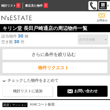
0
0
検討リスト
最近見た物件
お問合せ
キリン堂 長田戸崎通店の周辺物件一覧
30
該当物件
棟
30
空き数
件
さらに条件を絞り込む
物件リクエスト
チェックした物件をまとめて
検討リストに追加
お問い合わせ
KHKコート板宿
賃貸｜マンション