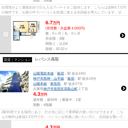
階数：3階建
住環境がよく通風良好で日も入るアパートをご提供します。こちらは賃料6.7万円
の物件です。お家の中でパソコンを快適に使える光回線を導入しています。ぜひ
一度見ていただきたい、「D ...
6.7
万
円
(管理費・共益費 4,000円)
敷：0ヶ月｜礼：0ヶ月
所在階：3階
間取り：1LDK
面積：30.02㎡
レバンス高取
賃貸｜マンション
山陽電鉄本線
「
板宿
」駅 徒歩19分
神戸市西神・山手線
「
板宿
」駅 徒歩19分
山陽本線
「
新長田
」駅 徒歩27分
兵庫県
神戸市長田区
高取山町
２丁目
4.3
万円
築年数：築59年 ｜募集中：
1室
階数：4階建
2駅利用できる場所にあり、行き先に応じて乗車駅の使い分けができます。こち
らの物件は家賃4.3万円です。パソコンを快適に使いたい方に、光回線を繋いでい
る物件です。新着情報：レバ...
4.3
万
円