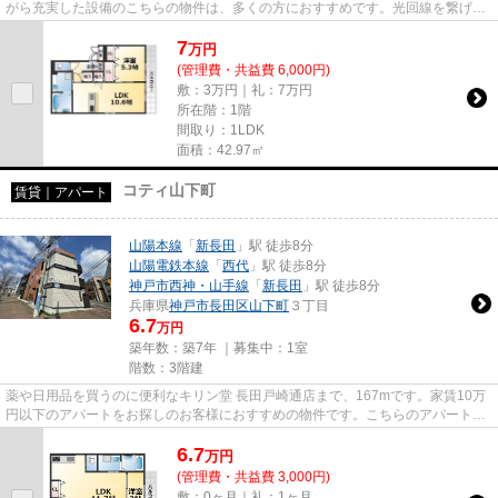
がら充実した設備のこちらの物件は、多くの方におすすめです。光回線を繋げて
いますので通信が早く快適にパ...
7
万
円
(管理費・共益費 6,000円)
敷：3万円｜礼：7万円
所在階：1階
間取り：1LDK
面積：42.97㎡
コティ山下町
賃貸｜アパート
山陽本線
「
新長田
」駅 徒歩8分
山陽電鉄本線
「
西代
」駅 徒歩8分
神戸市西神・山手線
「
新長田
」駅 徒歩8分
兵庫県
神戸市長田区
山下町
３丁目
6.7
万円
築年数：築7年 ｜募集中：
1室
階数：3階建
薬や日用品を買うのに便利なキリン堂 長田戸崎通店まで、167mです。家賃10万
円以下のアパートをお探しのお客様におすすめの物件です。こちらのアパートは
インターネットをご利用いただ...
6.7
万
円
(管理費・共益費 3,000円)
敷：0ヶ月｜礼：1ヶ月