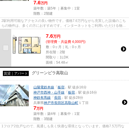
7.6
万円
築年数：築5年 ｜募集中：
1室
階数：2階建
2駅利用可能なアクセスの良い物件です。価格7.6万円ながら充実した設備のこち
らの物件は、多くの方におすすめです。インターネットをご利用いただける物件
です。「リブリ長尾」のここ...
7.6
万
円
(管理費・共益費 4,000円)
敷：0ヶ月｜礼：0ヶ月
所在階：2階
間取り：1LDK
面積：54.48㎡
グリーンビラ高取山
賃貸｜アパート
山陽電鉄本線
「
板宿
」駅 徒歩16分
神戸市西神・山手線
「
板宿
」駅 徒歩16分
神鉄有馬線
「
長田
」駅 徒歩28分
兵庫県
神戸市長田区
高取山町
１丁目
7
万円
築年数：築4年 ｜募集中：
1室
階数：3階建
1フロア2住戸なので、風通しも良く快適な環境となっています。価格7.5万円な