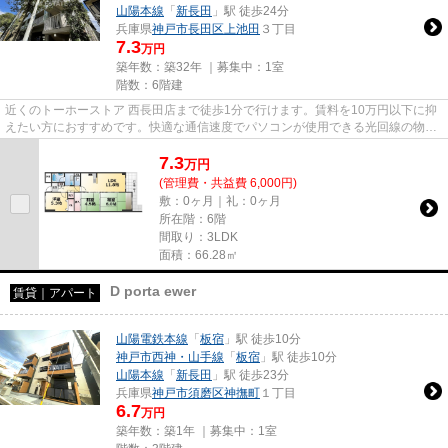
山陽本線
「
新長田
」駅 徒歩24分
兵庫県
神戸市長田区
上池田
３丁目
7.3
万円
築年数：築32年 ｜募集中：
1室
階数：6階建
近くのトーホーストア 西長田店まで徒歩1分で行けます。賃料を10万円以下に抑
えたい方におすすめです。快適な通信速度でパソコンが使用できる光回線の物件
です。気になるイチオシ物件...
7.3
万
円
(管理費・共益費 6,000円)
敷：0ヶ月｜礼：0ヶ月
所在階：6階
間取り：3LDK
面積：66.28㎡
D porta ewer
賃貸｜アパート
山陽電鉄本線
「
板宿
」駅 徒歩10分
神戸市西神・山手線
「
板宿
」駅 徒歩10分
山陽本線
「
新長田
」駅 徒歩23分
兵庫県
神戸市須磨区
神撫町
１丁目
6.7
万円
築年数：築1年 ｜募集中：
1室