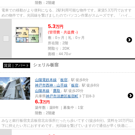
階数：2階建
電車での移動がより便利になる、2駅利用可能な物件です。家賃5.3万円でおすす
めの物件です。光回線を繋げましたのでパソコン作業がスムーズです。「ハイツ
RISA」のここがイチオシ。当...
5.3
万
円
(管理費・共益費 -)
敷：0ヶ月｜礼：0ヶ月
所在階：2階
間取り：2DK
面積：44.70㎡
シェリル板宿
賃貸｜アパート
山陽電鉄本線
「
板宿
」駅 徒歩8分
神戸市西神・山手線
「
板宿
」駅 徒歩8分
山陽本線
「
鷹取
」駅 徒歩20分
兵庫県
神戸市須磨区
板宿町
３丁目8-3
6.3
万円
築年数：築8年 ｜募集中：
1室
階数：2階建
みなと銀行板宿支店板宿北出張所だったら歩いてすぐ(徒歩6分)。賃料を10万円以
下に抑えたい方におすすめです。光回線を繋げていますので通信が早く快適にパ
ソコンが使えます。新着情報...