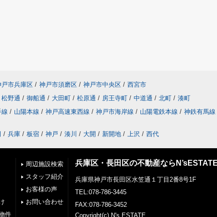
神戸市兵庫区
/
神戸市須磨区
/
神戸市中央区
/
西宮市
松野通
/
御船通
/
大田町
/
松原通
/
房王寺町
/
中道通
/
北町
/
湊町
手線
/
山陽本線
/
神戸高速東西線
/
神戸市海岸線
/
山陽電鉄本線
/
神鉄有馬線
田
/
兵庫
/
板宿
/
神戸
/
湊川
/
大開
/
新開地
/
上沢
/
西代
兵庫区・長田区の不動産ならN’sESTAT
周辺施設検索
スタッフ紹介
兵庫県神戸市長田区水笠通１丁目2番8号1F
お客様の声
TEL:078-786-3445
け
お問い合わせ
FAX:078-786-3452
物件
Copyright(c) N's ESTATE