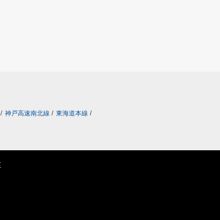
/
神戸高速南北線
/
東海道本線
/
E