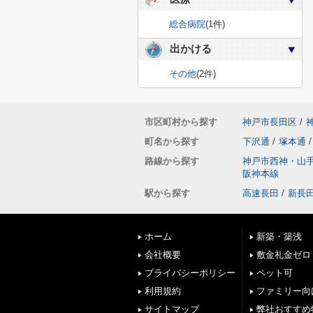
総合病院
(1件)
出かける
その他
(2件)
市区町村から探す
神戸市長田区
/
町名から探す
下沢通
/
塚本通
/
路線から探す
神戸市西神・山
阪神本線
駅から探す
高速長田
/
新長
ホーム
新築・築浅
会社概要
敷金礼金ゼロ
プライバシーポリシー
ペット可
利用規約
ファミリー向
サイトマップ
弊社おすすめ