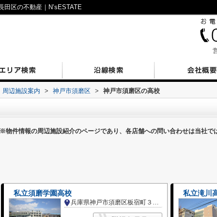
区の不動産｜N’sESTATE
営
周辺施設案内
>
神戸市須磨区
>
神戸市須磨区の高校
※物件情報の周辺施設紹介のページであり、各店舗への問い合わせは当社で
私立須磨学園高校
私立滝川
兵庫県神戸市須磨区板宿町３丁目