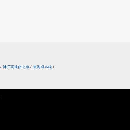
/
神戸高速南北線
/
東海道本線
/
E