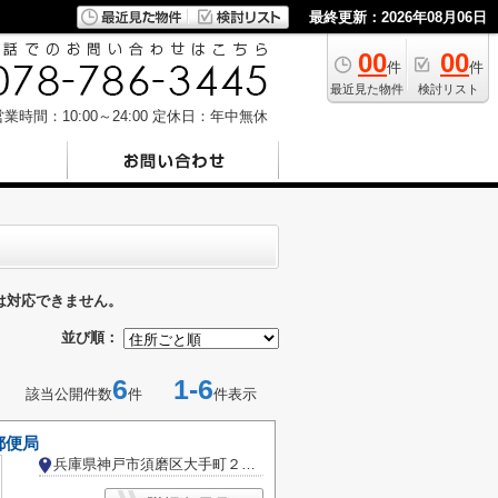
最終更新：2026年08月06日
00
00
件
件
最近見た物件
検討リスト
業時間：10:00～24:00
定休日：年中無休
は対応できません。
並び順：
6
1-6
該当公開件数
件
件表示
郵便局
兵庫県神戸市須磨区大手町２丁目