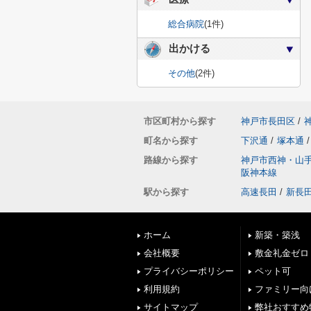
総合病院
(1件)
出かける
その他
(2件)
市区町村から探す
神戸市長田区
/
町名から探す
下沢通
/
塚本通
/
路線から探す
神戸市西神・山
阪神本線
駅から探す
高速長田
/
新長
ホーム
新築・築浅
会社概要
敷金礼金ゼロ
プライバシーポリシー
ペット可
利用規約
ファミリー向
サイトマップ
弊社おすすめ