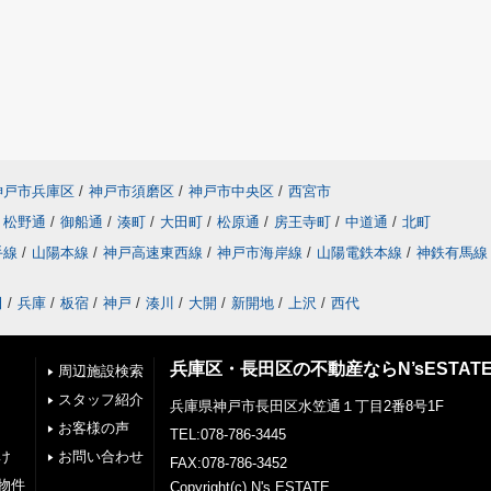
神戸市兵庫区
/
神戸市須磨区
/
神戸市中央区
/
西宮市
松野通
/
御船通
/
湊町
/
大田町
/
松原通
/
房王寺町
/
中道通
/
北町
手線
/
山陽本線
/
神戸高速東西線
/
神戸市海岸線
/
山陽電鉄本線
/
神鉄有馬線
田
/
兵庫
/
板宿
/
神戸
/
湊川
/
大開
/
新開地
/
上沢
/
西代
兵庫区・長田区の不動産ならN’sESTAT
周辺施設検索
スタッフ紹介
兵庫県神戸市長田区水笠通１丁目2番8号1F
お客様の声
TEL:078-786-3445
け
お問い合わせ
FAX:078-786-3452
物件
Copyright(c) N's ESTATE