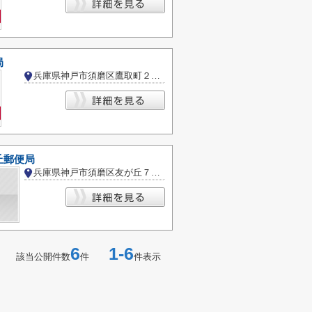
局
兵庫県神戸市須磨区鷹取町２丁目
丘郵便局
兵庫県神戸市須磨区友が丘７丁目
6
1-6
該当公開件数
件
件表示