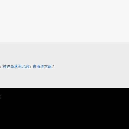
/
神戸高速南北線
/
東海道本線
/
E