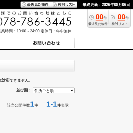
最終更新：2026年08月06日
00
00
件
件
最近見た物件
検討リスト
業時間：10:00～24:00
定休日：年中無休
は対応できません。
並び順：
1
1-1
該当公開件数
件
件表示