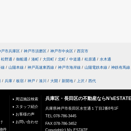
神戸市兵庫区
/
神戸市須磨区
/
神戸市中央区
/
西宮市
松野通
/
御船通
/
湊町
/
大田町
/
北町
/
中道通
/
松原通
/
水木通
手線
/
山陽本線
/
神戸高速東西線
/
神戸市海岸線
/
山陽電鉄本線
/
神鉄有馬線
田
/
兵庫
/
板宿
/
神戸
/
湊川
/
大開
/
新開地
/
上沢
/
西代
兵庫区・長田区の不動産ならN’sESTAT
周辺施設検索
スタッフ紹介
兵庫県神戸市長田区水笠通１丁目2番8号1F
お客様の声
TEL:078-786-3445
け
お問い合わせ
FAX:078-786-3452
物件
Copyright(c) N's ESTATE