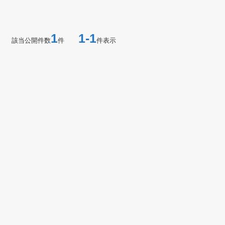
1
1-1
該当公開件数
件
件表示