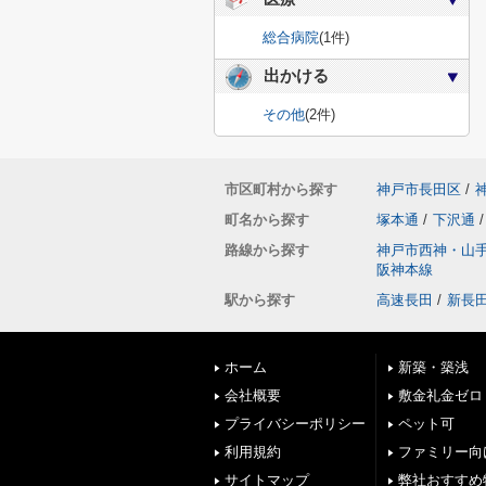
総合病院
(1件)
出かける
その他
(2件)
市区町村から探す
神戸市長田区
/
町名から探す
塚本通
/
下沢通
/
路線から探す
神戸市西神・山
阪神本線
駅から探す
高速長田
/
新長
ホーム
新築・築浅
会社概要
敷金礼金ゼロ
プライバシーポリシー
ペット可
利用規約
ファミリー向
サイトマップ
弊社おすすめ