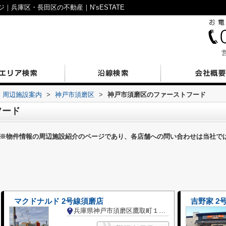
兵庫区・長田区の不動産｜N’sESTATE
営
周辺施設案内
>
神戸市須磨区
>
神戸市須磨区のファーストフード
フード
※物件情報の周辺施設紹介のページであり、各店舗への問い合わせは当社で
マクドナルド 2号線須磨店
吉野家 2
兵庫県神戸市須磨区鷹取町１丁目