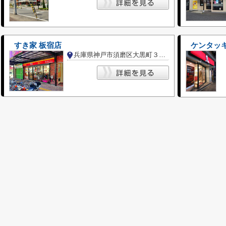
すき家 板宿店
ケンタッ
兵庫県神戸市須磨区大黒町３丁目