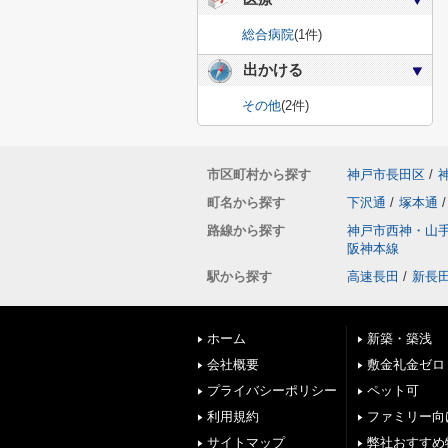
総合病院
(1件)
出かける
その他
(2件)
市区町村から探す
神戸市長田区
/
町名から探す
下沢通
/
塚本通
/
路線から探す
神戸市西神・山
阪神本線
駅から探す
高速長田
/
新長
ホーム
新築・築浅
会社概要
敷金礼金ゼロ
プライバシーポリシー
ペット可
利用規約
ファミリー向
サイトマップ
弊社おすすめ