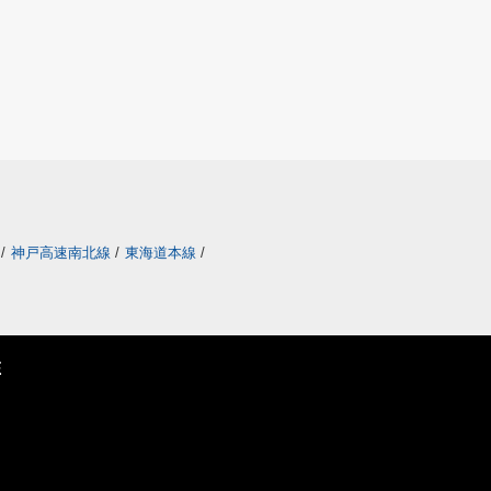
/
神戸高速南北線
/
東海道本線
/
E