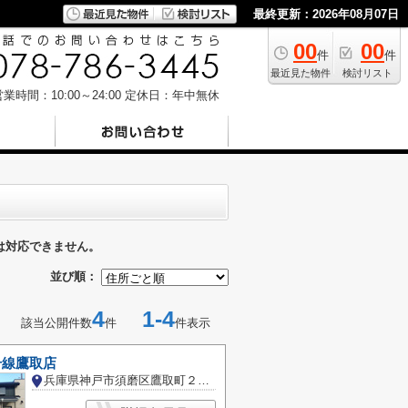
最終更新：2026年08月07日
00
00
件
件
最近見た物件
検討リスト
業時間：10:00～24:00
定休日：年中無休
は対応できません。
並び順：
4
1-4
該当公開件数
件
件表示
号線鷹取店
兵庫県神戸市須磨区鷹取町２丁目