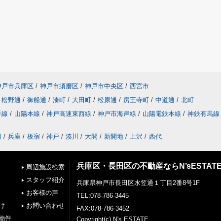
神戸市兵庫区
/
神戸市須磨区
/
神戸市中央区
/
西宮市
松野通
/
御船通
/
湊町
/
大田町
/
松原通
/
房王寺町
/
中道通
/
北町
手線
/
山陽本線
/
神戸高速東西線
/
神戸市海岸線
/
山陽電鉄本線
/
神鉄有馬線
田
/
兵庫
/
板宿
/
神戸
/
湊川
/
大開
/
新開地
/
上沢
/
西代
兵庫区・長田区の不動産ならN’sESTAT
周辺施設検索
スタッフ紹介
兵庫県神戸市長田区水笠通１丁目2番8号1F
お客様の声
TEL:078-786-3445
け
お問い合わせ
FAX:078-786-3452
物件
Copyright(c) N's ESTATE