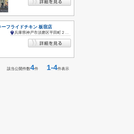
キーフライドチキン 板宿店
兵庫県神戸市須磨区平田町２丁目
4
1-4
該当公開件数
件
件表示