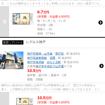
す。こちらの物件はインターネットをご利用いただけます。ぜひ一度見ていただ
きたい、「リブリスカイブルー...
6.7
万
円
(管理費・共益費 4,000円)
敷：0ヶ月｜礼：1ヶ月
所在階：2階
間取り：1K
面積：27.94㎡
レグルス神戸
賃貸｜アパート
神戸市西神・山手線
「
県庁前
」駅 徒歩6分
神戸高速東西線
「
花隈
」駅 徒歩8分
神戸市海岸線
「
みなと元町
」駅 徒歩10分
兵庫県
神戸市中央区
下山手通
６丁目
10.5
万円
築年数：築13年 ｜募集中：
1室
階数：2階建
物件から徒歩5分の場所には神戸下山手郵便局もあって、窓口での手続きも
楽々。この物件は月10.5万円と、グレードの高い物件となっております。インタ
ーネットをご利用いただける物件で...
10.5
万
円
(管理費・共益費 5,000円)