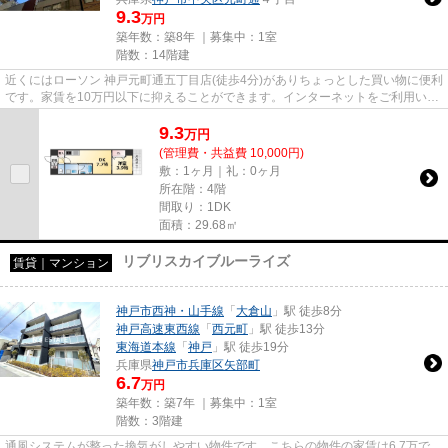
9.3
万円
築年数：築8年 ｜募集中：
1室
階数：14階建
近くにはローソン 神戸元町通五丁目店(徒歩4分)がありちょっとした買い物に便利
です。家賃を10万円以下に抑えることができます。インターネットをご利用いた
だけます。気になるイチオ...
9.3
万
円
(管理費・共益費 10,000円)
敷：1ヶ月｜礼：0ヶ月
所在階：4階
間取り：1DK
面積：29.68㎡
リブリスカイブルーライズ
賃貸｜マンション
神戸市西神・山手線
「
大倉山
」駅 徒歩8分
神戸高速東西線
「
西元町
」駅 徒歩13分
東海道本線
「
神戸
」駅 徒歩19分
兵庫県
神戸市兵庫区
矢部町
6.7
万円
築年数：築7年 ｜募集中：
1室
階数：3階建
通風システムが整った換気がしやすい物件です。こちらの物件の家賃は6.7万で