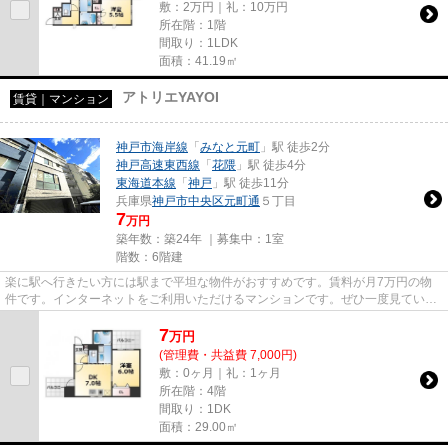
敷：2万円｜礼：10万円
所在階：1階
間取り：1LDK
面積：41.19㎡
アトリエYAYOI
賃貸｜マンション
神戸市海岸線
「
みなと元町
」駅 徒歩2分
神戸高速東西線
「
花隈
」駅 徒歩4分
東海道本線
「
神戸
」駅 徒歩11分
兵庫県
神戸市中央区
元町通
５丁目
7
万円
築年数：築24年 ｜募集中：
1室
階数：6階建
楽に駅へ行きたい方には駅まで平坦な物件がおすすめです。賃料が月7万円の物
件です。インターネットをご利用いただけるマンションです。ぜひ一度見ていた
だきたい、「アトリエYAYOI」...
7
万
円
(管理費・共益費 7,000円)
敷：0ヶ月｜礼：1ヶ月
所在階：4階
間取り：1DK
面積：29.00㎡