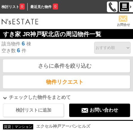
0
0
検討リスト
最近見た物件
お問合せ
すき家 JR神戸駅北店の周辺物件一覧
6
該当物件
棟
6
空き数
件
さらに条件を絞り込む
物件リクエスト
チェックした物件をまとめて
検討リストに追加
お問い合わせ
エクセル神戸アーバンヒルズ
賃貸｜マンション