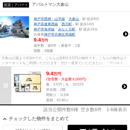
アパルトマン大倉山
賃貸｜アパート
神戸市西神・山手線
「
大倉山
」駅 徒歩9分
神戸高速東西線
「
西元町
」駅 徒歩14分
神戸市海岸線
「
みなと元町
」駅 徒歩19分
兵庫県
神戸市兵庫区
馬場町
9.4
万円
築年数：築6年 ｜募集中：
1室
階数：3階建
大倉山公園まで428mです。こちらは賃料9.4万円の物件です。こちらの物件はイ
ンターネットをご利用いただけます。ぜひ一度見ていただきたい、「アパルトマ
ン大倉山」です。当社は賃貸物...
9.4
万
円
(管理費・共益費 6,000円)
敷：3万円｜礼：20万円
所在階：2階
間取り：1LDK
面積：43.80㎡
該当公開件数
6
棟 空き数
6
件
1-6
棟表示
チェックした物件をまとめて