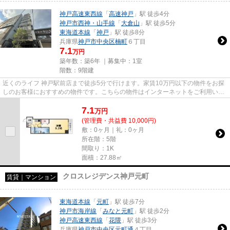
神戸高速東西線
「
高速神戸
」駅 徒歩4分
神戸市西神・山手線
「
大倉山
」駅 徒歩5分
東海道本線
「
神戸
」駅 徒歩8分
兵庫県
神戸市中央区
楠町
６丁目
7.1
万円
築年数：築6年 ｜募集中：
1室
階数：9階建
近くのライフ 神戸駅前店まで徒歩5分で行けます。家賃10万円以下の物件をお探
しのお客様におすすめの物件です。こちらの物件はインターネットをご利用いた
だけます。こだわりポイント...
7.1
万
円
(管理費・共益費 10,000円)
敷：0ヶ月｜礼：0ヶ月
所在階：5階
間取り：1K
面積：27.88㎡
クロスレジデンス神戸元町
賃貸｜マンション
東海道本線
「
元町
」駅 徒歩7分
神戸市海岸線
「
みなと元町
」駅 徒歩2分
神戸高速東西線
「
花隈
」駅 徒歩3分
兵庫県
神戸市中央区
元町通
４丁目