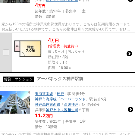
4
万円
築年数：築53年 ｜募集中：
1室
階数：3階建
家から198mの場所に神戸東出郵便局があります。こちらは初期費用をカードで
お支払いいただける物件です。こちらの物件は月々の家賃が4万円です。ぜひ一
度見ていただきたい、「田中ビル...
4
万
円
(管理費・共益費 -)
敷：0ヶ月｜礼：0ヶ月
所在階：3階
間取り：1R
面積：16.00㎡
アーバネックス神戸駅前
賃貸｜マンション
東海道本線
「
神戸
」駅 徒歩4分
神戸市海岸線
「
ハーバーランド
」駅 徒歩5分
神戸高速東西線
「
高速神戸
」駅 徒歩8分
兵庫県
神戸市中央区
相生町
５丁目
11.2
万円
築年数：築21年 ｜募集中：
1室
階数：13階建
家から275mの場所に神戸相生郵便局があります。賃料は11.2万円です。インタ