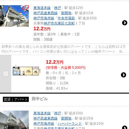
東海道本線
「
神戸
」駅 徒歩12分
神戸高速東西線
「
新開地
」駅 徒歩12分
神戸市海岸線
「
中央市場前
」駅 徒歩10分
兵庫県
神戸市兵庫区
七宮町
１丁目
12.2
万円
築年数：築3年 ｜募集中：
1室
階数：3階建
四季折々の風を感じられる通風良好な快適のアパートです。こちらは賃料12.2万
円のアパートです。パソコン作業が多い方にはもってこいの物件アパート、光回
線導入済み。当社イチオシの...
12.2
万
円
(管理費・共益費 5,000円)
敷：0ヶ月｜礼：1ヶ月
所在階：3階
間取り：1LDK
面積：41.93㎡
田中ビル
賃貸｜アパート
東海道本線
「
神戸
」駅 徒歩10分
神戸高速東西線
「
新開地
」駅 徒歩15分
神戸市海岸線
「
ハーバーランド
」駅 徒歩10分
兵庫県
神戸市兵庫区
東出町
３丁目