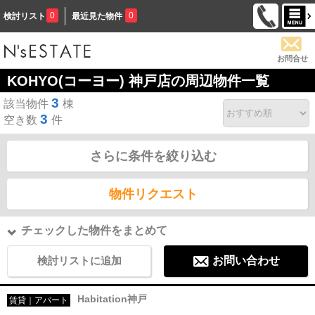
0
0
検討リスト
最近見た物件
お問合せ
KOHYO(コーヨー) 神戸店の周辺物件一覧
3
該当物件
棟
3
空き数
件
さらに条件を絞り込む
物件リクエスト
チェックした物件をまとめて
検討リストに追加
お問い合わせ
Habitation神戸
賃貸｜アパート