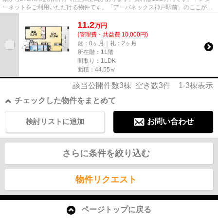
ーネットをご利用いただける物件です。「アーバネックス神戸駅前」のここがイ
チオシ。神戸市中央区エリアと...
11.2
万
円
(管理費・共益費 10,000円)
敷：0ヶ月｜礼：2ヶ月
所在階：11階
間取り：1LDK
面積：44.55㎡
該当公開件数
3
棟 空き数
3
件
1-3
棟表示
チェックした物件をまとめて
検討リストに追加
お問い合わせ
さらに条件を絞り込む
物件リクエスト
ページトップに戻る