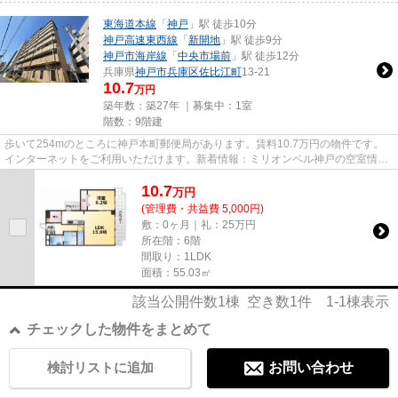
東海道本線
「
神戸
」駅 徒歩10分
神戸高速東西線
「
新開地
」駅 徒歩9分
神戸市海岸線
「
中央市場前
」駅 徒歩12分
兵庫県
神戸市兵庫区
佐比江町
13-21
10.7
万円
築年数：築27年 ｜募集中：
1室
階数：9階建
歩いて254mのところに神戸本町郵便局があります。賃料10.7万円の物件です。
インターネットをご利用いただけます。新着情報：ミリオンベル神戸の空室情報
ならコチラ。当社スタッフが地...
10.7
万
円
(管理費・共益費 5,000円)
敷：0ヶ月｜礼：25万円
所在階：6階
間取り：1LDK
面積：55.03㎡
該当公開件数
1
棟 空き数
1
件
1-1
棟表示
チェックした物件をまとめて
検討リストに追加
お問い合わせ