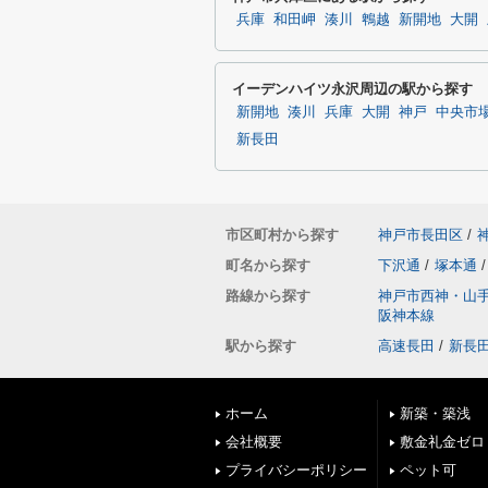
兵庫
和田岬
湊川
鵯越
新開地
大開
イーデンハイツ永沢周辺の駅から探す
新開地
湊川
兵庫
大開
神戸
中央市
新長田
市区町村から探す
神戸市長田区
/
町名から探す
下沢通
/
塚本通
/
路線から探す
神戸市西神・山
阪神本線
駅から探す
高速長田
/
新長
ホーム
新築・築浅
会社概要
敷金礼金ゼロ
プライバシーポリシー
ペット可