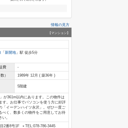
情報の見方
【マンション】
線
「
新開地
」駅 徒歩5分
益費
-
年数）
1989年 12月 ( 築36年 )
5階建
」が361m以内にあります。この物件は
ります。お仕事でパソコンを使う方に好評
の「イーデンハイツ永沢」。ぜひ一度ご
るべく、数多くの物件をご用意してお待
さい。
2番8号1F
TEL:078-786-3445