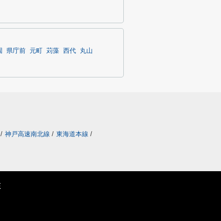
園
県庁前
元町
苅藻
西代
丸山
/
神戸高速南北線
/
東海道本線
/
E