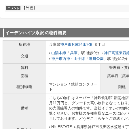
【外観】
コメント
イーデンハイツ永沢
の物件概要
所在地
兵庫県
神戸市兵庫区
永沢町
３丁目
山陽本線
「
兵庫
」駅 徒歩9分
神戸高速東西
交通
神戸市西神・山手線
「
湊川公園
」駅 徒歩12分
賃料
-
管理費・共
面積
-
築年月（築
マンション / 鉄筋コンクリー
種別/構造
階建
ト
こちらの物件はスーパー「神鉄食彩館 新開地店
月11万円と、グレードの高い物件となってお
備考
の光回線導入の物件です。当社イチオシの物件
覧ください。お客様の多種多様なニーズに応え
ちしております。どうぞこちらからご連絡くだ
N's ESTATE
兵庫県神戸市長田区水笠通１丁目