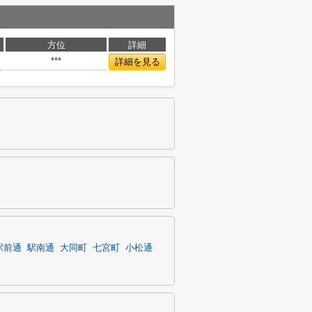
方位
詳細
***
詳細を見る
駅前通
駅南通
大同町
七宮町
小松通