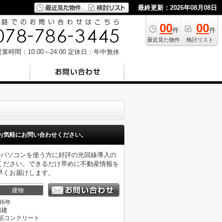
最終更新：2026年08月08日
00
00
件
件
最近見た物件
検討リスト
業時間：10:00～24:00
定休日：年中無休
お気軽にお問い合わせください。
でパソコンを使う方に好評の光回線導入の
ください。できるだけ早めに不動産情報を
早くお届けします。
建物
36年
階建
筋コンクリート