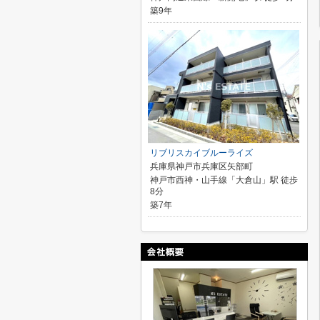
築9年
リブリスカイブルーライズ
兵庫県神戸市兵庫区矢部町
神戸市西神・山手線「大倉山」駅 徒歩
8分
築7年