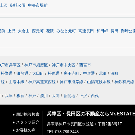
上沢
御崎公園
中央市場前
場前
上沢
大倉山
西元町
花隈
みなと元町
高速長田
和田岬
長田
御崎公
神戸市兵庫区
/
神戸市須磨区
/
神戸市中央区
/
西宮市
松野通
/
御船通
/
大田町
/
松原通
/
房王寺町
/
中道通
/
北町
/
湊町
手線
/
山陽本線
/
神戸高速東西線
/
神戸市海岸線
/
山陽電鉄本線
/
神鉄有馬線
田
/
兵庫
/
板宿
/
神戸
/
湊川
/
大開
/
新開地
/
上沢
/
西代
兵庫区・長田区の不動産ならN’sESTAT
周辺施設検索
スタッフ紹介
兵庫県神戸市長田区水笠通１丁目2番8号1F
お客様の声
TEL:078-786-3445