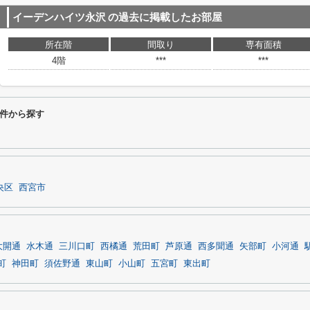
イーデンハイツ永沢
の過去に掲載したお部屋
所在階
間取り
専有面積
4階
***
***
件から探す
央区
西宮市
大開通
水木通
三川口町
西橘通
荒田町
芦原通
西多聞通
矢部町
小河通
町
神田町
須佐野通
東山町
小山町
五宮町
東出町