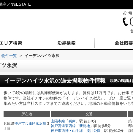
／N’sESTATE
営
物件一覧
>
イーデンハイツ永沢
イツ永沢
イーデンハイツ永沢
の過去掲載物件情報
現況の確認は
歩いて4分の場所には兵庫郵便局があります。賃料は11万円です。お仕事
物件です。当社イチオシの物件の「イーデンハイツ永沢」。ぜひ一度ご覧
集めたい方は当社スタッフまでご連絡ください。地域の不動産情報をいち
所在地
交通
山陽本線
「
兵庫
」駅 徒歩9分
築
兵庫県
神戸市兵庫区
永沢町
３
神戸高速東西線
「
新開地
」駅 徒歩5分
5
丁目
神戸市西神・山手線
「
湊川公園
」駅 徒歩12分
鉄