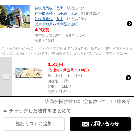
神鉄有馬線
「
長田
」駅 徒歩8分
神戸市西神・山手線
「
上沢
」駅 徒歩21分
神鉄有馬線
「
丸山
」駅 徒歩28分
兵庫県
神戸市兵庫区
小山町
4.3
万円
築年数：築56年 ｜募集中：
1室
階数：2階建
こちらの物件からローソン 神戸夢野店まで473mです。賃料5万円以下の物件をお
探しのお客様におすすめです。光回線を繋げましたのでパソコン作業がスムーズ
です。当社イチオシの物件の...
4.3
万
円
(管理費・共益費 4,000円)
敷：0ヶ月｜礼：0ヶ月
所在階：1階
間取り：1LDK
面積：31.50㎡
該当公開件数
1
棟 空き数
1
件
1-1
棟表示
チェックした物件をまとめて
検討リストに追加
お問い合わせ