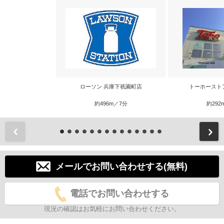
ローソン 兵庫下祇園町店
トーホースト
約496m／7分
約292
前
メールでお問い合わせする(無料)
電話でお問い合わせする
現況の確認はお気軽にお問い合わせください。