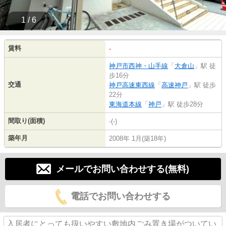
1 / 6
賃料
-
神戸市西神・山手線
「
大倉山
」駅 徒
歩16分
交通
神戸高速東西線
「
高速神戸
」駅 徒歩
22分
東海道本線
「
神戸
」駅 徒歩28分
間取り(面積)
-(-)
築年月
2008年 1月(築18年)
メールでお問い合わせする(無料)
電話でお問い合わせする
入居者にとっても扱いやすい敷地内ごみ置き場がついてい