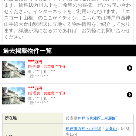
ます。賃料10万円以下をご希望のお客様、ぜひお問い合わ
せください。インターネットをご利用いただけます。「エ
スコート山根」のここがイチオシ。こちらでは神戸市西神
山手線大倉山駅周辺に立地する物件情報をご紹介しており
ます。詳細が気になるのであれば、お気軽にお問い合わせ
ください。
過去掲載物件一覧
***
万円
(管理費・共益費 ***円)
敷：***｜礼：***
1階 / *** / ***
***
万円
(管理費・共益費 ***円)
敷：***｜礼：***
1階 / *** / ***
所在地
兵庫県
神戸市兵庫区
上祇園町
神戸市西神・山手線
「
大倉山
」駅 徒
歩16分