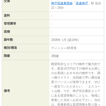
交通
神戸高速東西線
「
高速神戸
」駅 徒歩
22～28分
賃料
-
管理費等
-
面積
-
築年数
2008年 1月 (築18年)
種別/構造
マンション/鉄骨造
階建
2階建
眺望良好なエリアの物件で魅力的で
す。家賃10万円以下の物件をお探し
のお客様におすすめの物件です。調
べ物ラクラク、光回線で早い通信速
度でパソコンが使用できます。ぜひ
一度見ていただきたい、「エスコー
備考
ト山根」です。神戸市兵庫区エリア
にある賃貸情報のことなら、地域に
密着した当社へお任せ下さい。当社
は、多種多様な賃貸情報を取り扱っ