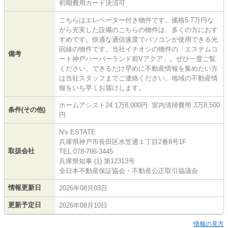
初期費用カード決済可
こちらはエレベーター付き物件です。価格5.7万円な
がら充実した設備のこちらの物件は、多くの方におす
すめです。快適な通信速度でパソコンが使用できる光
回線の物件です。当社イチオシの物件の「エステムコ
備考
ート神戸ハーバーランド前Vアクア」。ぜひ一度ご覧
ください。できるだけ早めに不動産情報を集めたい方
は当社スタッフまでご連絡ください。地域の不動産情
報をいち早くお届けします。
ホームアシスト24:1万8,000円 室内清掃費用:3万8,500
条件(その他)
円
N's ESTATE
兵庫県神戸市長田区水笠通１丁目2番8号1F
取扱会社
TEL:078-786-3445
兵庫県知事 (1) 第12313号
全日本不動産保証協会・不動産公正取引協議会
情報更新日
2026年08月03日
更新予定日
2026年08月10日
情報の見方