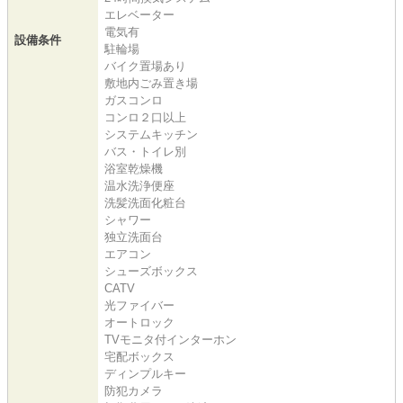
エレベーター
電気有
設備条件
駐輪場
バイク置場あり
敷地内ごみ置き場
ガスコンロ
コンロ２口以上
システムキッチン
バス・トイレ別
浴室乾燥機
温水洗浄便座
洗髪洗面化粧台
シャワー
独立洗面台
エアコン
シューズボックス
CATV
光ファイバー
オートロック
TVモニタ付インターホン
宅配ボックス
ディンプルキー
防犯カメラ