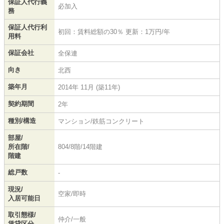
保証人代行義
必加入
務
保証人代行利
初回：賃料総額の30％ 更新：1万円/年
用料
保証会社
全保連
向き
北西
築年月
2014年 11月 (築11年)
契約期間
2年
種別/構造
マンション/鉄筋コンクリート
部屋/
所在階/
804/8階/14階建
階建
総戸数
-
現況/
空家/即時
入居可能日
取引態様/
仲介/一般
賃貸区分