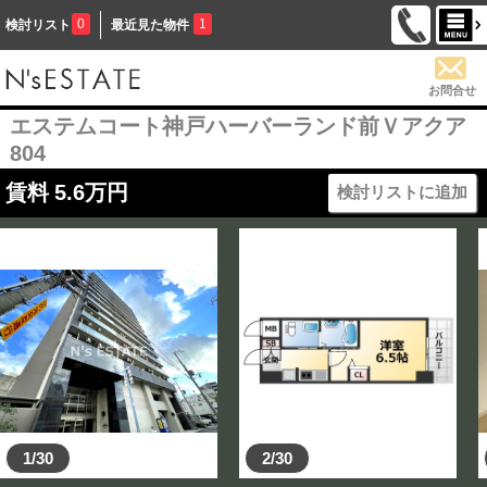
0
1
検討リスト
最近見た物件
お問合せ
エステムコート神戸ハーバーランド前Ｖアクア
804
賃料
5.6
万円
検討リストに追加
1/30
2/30