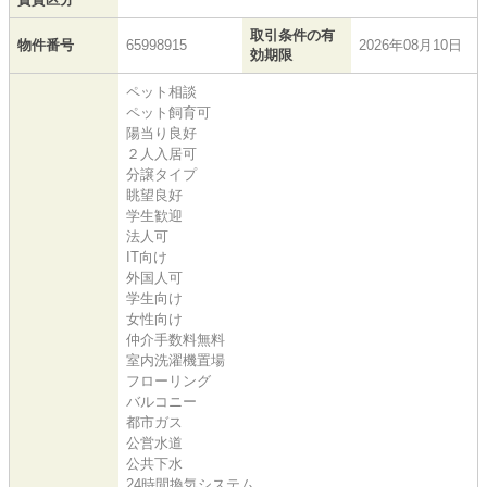
取引条件の有
物件番号
65998915
2026年08月10日
効期限
ペット相談
ペット飼育可
陽当り良好
２人入居可
分譲タイプ
眺望良好
学生歓迎
法人可
IT向け
外国人可
学生向け
女性向け
仲介手数料無料
室内洗濯機置場
フローリング
バルコニー
都市ガス
公営水道
公共下水
24時間換気システム