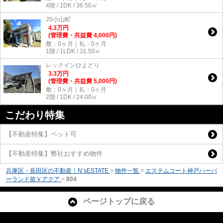
4階 / 1DK / 36.50㎡
JS小山町
4.3
万
円
(管理費・共益費 4,000円)
敷：0ヶ月｜礼：0ヶ月
1階 / 1LDK / 31.50㎡
レックインひよどり
3.3
万
円
(管理費・共益費 5,000円)
敷：0ヶ月｜礼：0ヶ月
2階 / 1DK / 24.00㎡
こだわり特集
【不動産特集】ペット可
【不動産特集】弊社おすすめ物件
兵庫区・長田区の不動産｜N’sESTATE
>
物件一覧
>
エステムコート神戸ハーバ
ーランド前Ｖアクア
>
804
ページトップに戻る