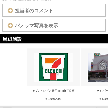
担当者のコメント
パノラマ写真を表示
周辺施設
セブンイレブン 神戸相生町5丁目店
ライフ 
約170m／3分
約560