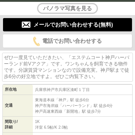
パノラマ写真を見る
メールでお問い合わせする(無料)
電話でお問い合わせする
ぜひ一度見ていただきたい、「エステムコート神戸ハーバ
ーランド前Vアクア」です。ワンちゃんを飼育できる物件
です。分譲賃貸マンションなので設備充実。神戸駅まで徒
歩6分の好立地ですよ。ぜひご内覧下さい。
所在地
兵庫県
神戸市兵庫区
湊町
１丁目
東海道本線
「
神戸
」駅 徒歩6分
交通
神戸市海岸線
「
ハーバーランド
」駅 徒歩4分
神戸高速東西線
「
新開地
」駅 徒歩7分
間取り/
1K
詳細
洋室 6.5帖
/
K 2.0帖