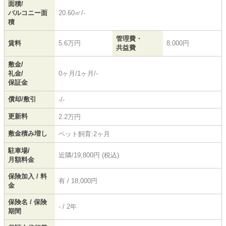
面積/
バルコニー面
20.60㎡/-
積
管理費・
賃料
5.6万円
8,000円
共益費
敷金/
礼金/
0ヶ月/1ヶ月/-
保証金
償却/敷引
-/-
更新料
2.2万円
敷金積み増し
ペット飼育:2ヶ月
駐車場/
近隣/19,800円 (税込)
月額料金
保険加入 / 料
有 / 18,000円
金
保険名 / 保険
- / 2年
期間