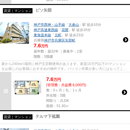
ピソ矢部
賃貸｜マンション
神戸市西神・山手線
「
大倉山
」駅 徒歩10分
神戸高速東西線
「
花隈
」駅 徒歩16分
東海道本線
「
元町
」駅 徒歩23分
兵庫県
神戸市兵庫区
矢部町
7.6
万円
築年数：築32年 ｜募集中：
1室
階数：5階建
家から240mの場所に神戸五宮郵便局があります。家賃10万円以下のマンション
をお探しのお客様におすすめの物件です。パソコン作業が多い方にはもってこい
の物件マンション、光回線導入...
7.6
万
円
(管理費・共益費 8,000円)
敷：0ヶ月｜礼：1ヶ月
所在階：5階
間取り：2LDK
面積：51.30㎡
テルマ下祗園
賃貸｜マンション