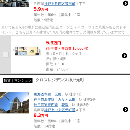
兵庫県
神戸市兵庫区
荒田町
１丁目
5.9
万円
築年数：築6年 ｜募集中：
1室
階数：9階建
歩いて徒歩6分の場所に生活協同組合コープこうべ コープミニ荒田があるのもポ
イント。こちらは月々の家賃が5.9万円の物件です。光回線を繋げていますので通
信が早く快適にパソコンが使...
5.9
万
円
(管理費・共益費 10,000円)
敷：0ヶ月｜礼：0ヶ月
所在階：4階
間取り：1K
面積：24.00㎡
クロスレジデンス神戸元町
賃貸｜マンション
東海道本線
「
元町
」駅 徒歩7分
神戸市海岸線
「
みなと元町
」駅 徒歩2分
神戸高速東西線
「
花隈
」駅 徒歩3分
兵庫県
神戸市中央区
元町通
４丁目
9.3
万円
築年数：築8年 ｜募集中：
1室
階数：14階建