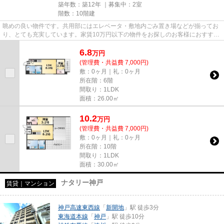
築年数：築12年 ｜募集中：
2室
階数：10階建
眺めの良い物件です。共用部にはエレベータ・敷地内ごみ置き場などが揃ってお
り、とても充実しています。家賃10万円以下の物件をお探しのお客様におすすめ
です。インターネットをご利...
6.8
万
円
(管理費・共益費 7,000円)
敷：0ヶ月｜礼：0ヶ月
所在階：6階
間取り：1LDK
面積：26.00㎡
10.2
万
円
(管理費・共益費 7,000円)
敷：0ヶ月｜礼：0ヶ月
所在階：10階
間取り：1LDK
面積：30.00㎡
ナタリー神戸
賃貸｜マンション
神戸高速東西線
「
新開地
」駅 徒歩3分
東海道本線
「
神戸
」駅 徒歩10分