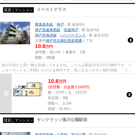
イーストテラス
賃貸｜マンション
東海道本線
「
神戸
」駅 徒歩8分
神戸高速東西線
「
高速神戸
」駅 徒歩4分
神戸市海岸線
「
ハーバーランド
」駅 徒歩10分
兵庫県
神戸市兵庫区
西多聞通
１丁目
10.8
万円
築年数：築11年 ｜募集中：
1室
階数：3階建
道が平坦だと買い物も快適にできますね。こちらは家賃10.8万円の物件です。イ
ンターネットをご利用いただける物件です。気になるイチオシ物件情報：「イー
ストテラス」。できるだけ早...
10.8
万
円
(管理費・共益費 6,000円)
敷：3万円｜礼：18万円
所在階：3階
間取り：1LDK
面積：42.89㎡
サンクラッソ湊川公園駅前
賃貸｜マンション
神戸市西神・山手線
「
湊川公園
」駅 徒歩4分