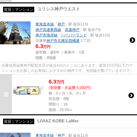
ユリシス神戸ウエスト
賃貸｜マンション
東海道本線
「
神戸
」駅 徒歩11分
神戸高速東西線
「
高速神戸
」駅 徒歩7分
神戸市海岸線
「
ハーバーランド
」駅 徒歩13分
兵庫県
神戸市兵庫区
西橘通
２丁目
6.3
万円
築年数：築6年 ｜募集中：
1室
階数：9階建
兵庫信用金庫神戸駅前支店が徒歩4分のところにあります。家賃10万円以下のマ
ンションをお探しのお客様におすすめの物件です。光回線を繋げていますので通
信が早く快適にパソコンが使え...
6.3
万
円
(管理費・共益費 5,000円)
敷：0ヶ月｜礼：0ヶ月
所在階：8階
間取り：1K
面積：25.05㎡
LIVIAZ KOBE LaMer
賃貸｜マンション
東海道本線
「
神戸
」駅 徒歩11分