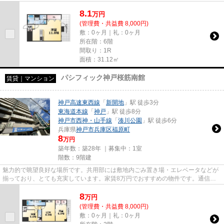
した設備のこちらの物件は、...
8.1
万
円
(管理費・共益費 8,000円)
敷：0ヶ月｜礼：0ヶ月
所在階：6階
間取り：1R
面積：31.12㎡
パシフィック神戸桜筋南館
賃貸｜マンション
神戸高速東西線
「
新開地
」駅 徒歩3分
東海道本線
「
神戸
」駅 徒歩8分
神戸市西神・山手線
「
湊川公園
」駅 徒歩6分
兵庫県
神戸市兵庫区
福原町
8
万円
築年数：築28年 ｜募集中：
1室
階数：9階建
魅力的で眺望良好な場所です。共用部には敷地内ごみ置き場・エレベータなどが
揃っており、とても充実しています。家賃8万円でおすすめの物件です。通信速
度が速く時間も節約できる光回...
8
万
円
(管理費・共益費 8,000円)
敷：0ヶ月｜礼：0ヶ月