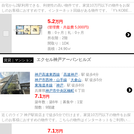
自宅から2駅利用できる、利便性の高い物件です。家賃10万円以下の物件をお探
しのお客様におすすめです。インターネット回線がある物件です。「Y's KOBE」
のここがイチオシ。でき...
5.2
万
円
(管理費・共益費 5,000円)
敷：0ヶ月｜礼：0ヶ月
所在階：2階
間取り：1DK
面積：24.90㎡
エクセル神戸アーバンヒルズ
賃貸｜マンション
神戸高速東西線
「
高速神戸
」駅 徒歩4分
神戸市西神・山手線
「
大倉山
」駅 徒歩5分
東海道本線
「
神戸
」駅 徒歩8分
兵庫県
神戸市中央区
楠町
６丁目
7.1
万円
築年数：築6年 ｜募集中：
1室
階数：9階建
近くのライフ 神戸駅前店まで徒歩5分で行けます。家賃10万円以下の物件をお探
しのお客様におすすめの物件です。こちらの物件はインターネットをご利用いた
だけます。こだわりポイント...
7.1
万
円