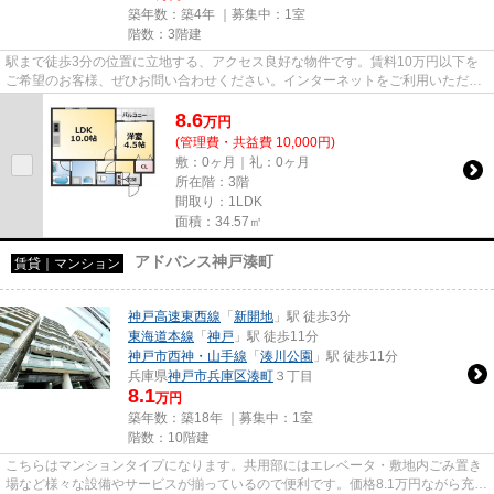
築年数：築4年 ｜募集中：
1室
階数：3階建
駅まで徒歩3分の位置に立地する、アクセス良好な物件です。賃料10万円以下を
ご希望のお客様、ぜひお問い合わせください。インターネットをご利用いただけ
ます。こだわりポイント満載の...
8.6
万
円
(管理費・共益費 10,000円)
敷：0ヶ月｜礼：0ヶ月
所在階：3階
間取り：1LDK
面積：34.57㎡
アドバンス神戸湊町
賃貸｜マンション
神戸高速東西線
「
新開地
」駅 徒歩3分
東海道本線
「
神戸
」駅 徒歩11分
神戸市西神・山手線
「
湊川公園
」駅 徒歩11分
兵庫県
神戸市兵庫区
湊町
３丁目
8.1
万円
築年数：築18年 ｜募集中：
1室
階数：10階建
こちらはマンションタイプになります。共用部にはエレベータ・敷地内ごみ置き
場など様々な設備やサービスが揃っているので便利です。価格8.1万円ながら充実