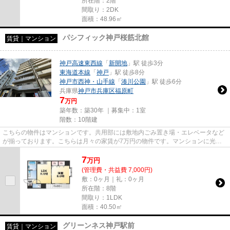
所在階：2階
間取り：2DK
面積：48.96㎡
パシフィック神戸桜筋北館
賃貸｜マンション
神戸高速東西線
「
新開地
」駅 徒歩3分
東海道本線
「
神戸
」駅 徒歩8分
神戸市西神・山手線
「
湊川公園
」駅 徒歩6分
兵庫県
神戸市兵庫区
福原町
7
万円
築年数：築30年 ｜募集中：
1室
階数：10階建
こちらの物件はマンションです。共用部には敷地内ごみ置き場・エレベータなど
が揃っております。こちらは月々の家賃が7万円の物件です。マンションに光回
線を繋いでパソコンを使いやす...
7
万
円
(管理費・共益費 7,000円)
敷：0ヶ月｜礼：0ヶ月
所在階：8階
間取り：1LDK
面積：40.50㎡
グリーンネス神戸駅前
賃貸｜マンション