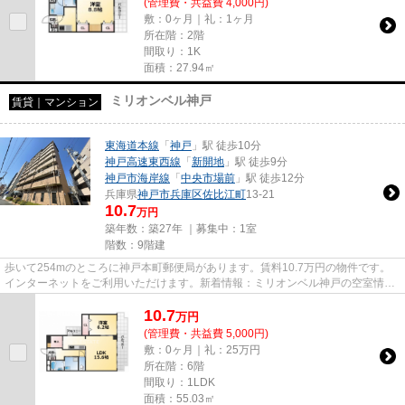
(管理費・共益費 4,000円)
敷：0ヶ月｜礼：1ヶ月
所在階：2階
間取り：1K
面積：27.94㎡
ミリオンベル神戸
賃貸｜マンション
東海道本線
「
神戸
」駅 徒歩10分
神戸高速東西線
「
新開地
」駅 徒歩9分
神戸市海岸線
「
中央市場前
」駅 徒歩12分
兵庫県
神戸市兵庫区
佐比江町
13-21
10.7
万円
築年数：築27年 ｜募集中：
1室
階数：9階建
歩いて254mのところに神戸本町郵便局があります。賃料10.7万円の物件です。
インターネットをご利用いただけます。新着情報：ミリオンベル神戸の空室情報
ならコチラ。当社スタッフが地...
10.7
万
円
(管理費・共益費 5,000円)
敷：0ヶ月｜礼：25万円
所在階：6階
間取り：1LDK
面積：55.03㎡