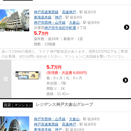
神戸高速東西線
「
高速神戸
」駅 徒歩2分
東海道本線
「
神戸
」駅 徒歩4分
神戸市西神・山手線
「
大倉山
」駅 徒歩9分
兵庫県
神戸市中央区
中町通
３丁目
5.7
万円
築年数：築18年 ｜募集中：
1室
階数：13階建
歩いて134mの場所に、ライフ 神戸駅前店があります。賃料10万円以下をご希望
のお客様、ぜひお問い合わせください。マンションに光回線を繋いでパソコンを
使いやすくしました。こだわり...
5.7
万
円
(管理費・共益費 8,000円)
敷：0ヶ月｜礼：0ヶ月
所在階：7階
間取り：1K
面積：21.42㎡
レジデンス神戸大倉山グルーブ
賃貸｜マンション
神戸市西神・山手線
「
大倉山
」駅 徒歩8分
神戸高速東西線
「
高速神戸
」駅 徒歩8分
東海道本線
「
神戸
」駅 徒歩14分