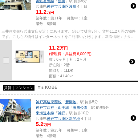
神鉄有馬線
「
湊川
」駅 徒歩9分
兵庫県
神戸市兵庫区
湊町
４丁目
11.2
万円
築年数：築11年 ｜募集中：
1室
階数：8階建
三井住友銀行兵庫支店が近くにあります。(歩いて徒歩3分)。賃料11.2万円の物件
です。こちらの物件はインターネットをご利用いただけます。新着情報：ナタリ
ー神戸の空室情報ならコチラ...
11.2
万
円
(管理費・共益費 8,000円)
敷：0ヶ月｜礼：2ヶ月
所在階：2階
間取り：1LDK
面積：41.40㎡
Y's KOBE
賃貸｜マンション
神戸高速東西線
「
新開地
」駅 徒歩5分
神戸市西神・山手線
「
湊川公園
」駅 徒歩9分
東海道本線
「
神戸
」駅 徒歩10分
兵庫県
神戸市兵庫区
新開地
４丁目
5.2
万円
築年数：築25年 ｜募集中：
1室
階数：4階建