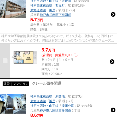
神戸市西神・山手線
「
大倉山
」駅 徒歩9分
神戸高速東西線
「
西元町
」駅 徒歩18分
東海道本線
「
神戸
」駅 徒歩22分
兵庫県
神戸市兵庫区
下祇園町
5.7
万円
築年数：築25年 ｜募集中：
1室
階数：3階建
神戸大学医学部附属病院まで徒歩6分なので、近くて安心。賃料を10万円以下に
抑えたい方におすすめです。光回線を繋げましたのでパソコン作業がスムーズで
す。「テルマ下祗園」の物件情...
5.7
万
円
(管理費・共益費 6,000円)
敷：0ヶ月｜礼：0ヶ月
所在階：1階
間取り：1R
面積：29.90㎡
クレール西多聞通
賃貸｜マンション
神戸高速東西線
「
新開地
」駅 徒歩3分
東海道本線
「
神戸
」駅 徒歩7分
神戸市西神・山手線
「
湊川公園
」駅 徒歩8分
兵庫県
神戸市兵庫区
西多聞通
２丁目
8.6
万円