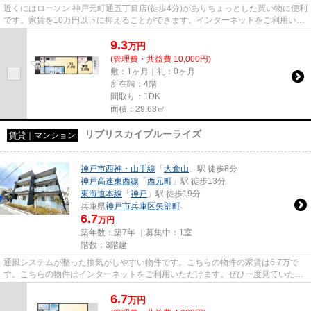
近くにはローソン 神戸元町通五丁目店(徒歩4分)がありちょっとした買い物に便利
です。家賃を10万円以下に抑えることができます。インターネットをご利用いた
だけます。気になるイチオ...
9.3
万
円
(管理費・共益費 10,000円)
敷：1ヶ月｜礼：0ヶ月
所在階：4階
間取り：1DK
面積：29.68㎡
リブリスカイブルーライズ
賃貸｜マンション
神戸市西神・山手線
「
大倉山
」駅 徒歩8分
神戸高速東西線
「
西元町
」駅 徒歩13分
東海道本線
「
神戸
」駅 徒歩19分
兵庫県
神戸市兵庫区
矢部町
6.7
万円
築年数：築7年 ｜募集中：
1室
階数：3階建
通風システムが整った換気がしやすい物件です。こちらの物件の家賃は6.7万で
す。こちらの物件はインターネットをご利用いただけます。ぜひ一度見ていただ
きたい、「リブリスカイブルー...
6.7
万
円