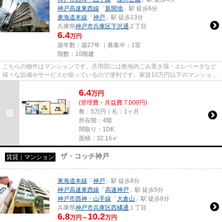
神戸高速東西線
「
新開地
」駅 徒歩6分
東海道本線
「
神戸
」駅 徒歩13分
兵庫県
神戸市兵庫区
下沢通
２丁目
6.4
万円
築年数：築27年 ｜募集中：
1室
階数：10階建
こちらの物件はマンションです。共用部には敷地内ごみ置き場・エレベータなど
様々な設備やサービスが揃っているので便利です。家賃10万円以下のマンション
をお探しのお客様におすすめ...
6.4
万
円
(管理費・共益費 7,000円)
敷：5万円｜礼：1ヶ月
所在階：4階
間取り：1DK
面積：32.16㎡
ザ・コッチ神戸
賃貸｜マンション
東海道本線
「
神戸
」駅 徒歩8分
神戸高速東西線
「
高速神戸
」駅 徒歩5分
神戸市西神・山手線
「
大倉山
」駅 徒歩8分
兵庫県
神戸市兵庫区
西橘通
１丁目
6.8
10.2
万円～
万円