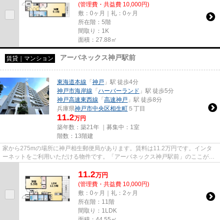
(管理費・共益費 10,000円)
敷：0ヶ月｜礼：0ヶ月
所在階：5階
間取り：1K
面積：27.88㎡
アーバネックス神戸駅前
賃貸｜マンション
東海道本線
「
神戸
」駅 徒歩4分
神戸市海岸線
「
ハーバーランド
」駅 徒歩5分
神戸高速東西線
「
高速神戸
」駅 徒歩8分
兵庫県
神戸市中央区
相生町
５丁目
11.2
万円
築年数：築21年 ｜募集中：
1室
階数：13階建
家から275mの場所に神戸相生郵便局があります。賃料は11.2万円です。インタ
ーネットをご利用いただける物件です。「アーバネックス神戸駅前」のここがイ
チオシ。神戸市中央区エリアと...
11.2
万
円
(管理費・共益費 10,000円)
敷：0ヶ月｜礼：2ヶ月
所在階：11階
間取り：1LDK
面積：44.55㎡