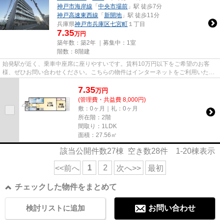
神戸市海岸線
「
中央市場前
」駅 徒歩7分
神戸高速東西線
「
新開地
」駅 徒歩11分
兵庫県
神戸市兵庫区
七宮町
１丁目
7.35
万円
築年数：築2年 ｜募集中：
1室
階数：8階建
始発駅が近く、乗車中座席に座りやすいです。賃料10万円以下をご希望のお客
様、ぜひお問い合わせください。こちらの物件はインターネットをご利用いただ
けます。気になるイチオシ物件...
7.35
万
円
(管理費・共益費 8,000円)
敷：0ヶ月｜礼：0ヶ月
所在階：2階
間取り：1LDK
面積：27.56㎡
該当公開件数
27
棟 空き数
28
件
1-20
棟表示
1
2
<<前へ
次へ>>
最初
チェックした物件をまとめて
検討リストに追加
お問い合わせ