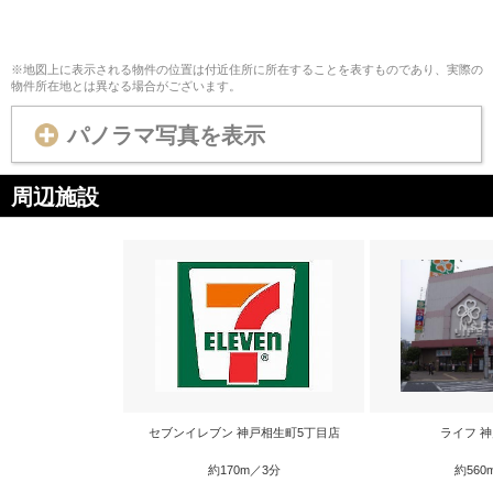
※地図上に表示される物件の位置は付近住所に所在することを表すものであり、実際の
物件所在地とは異なる場合がございます。
パノラマ写真を表示
周辺施設
セブンイレブン 神戸相生町5丁目店
ライフ 
約170m／3分
約560