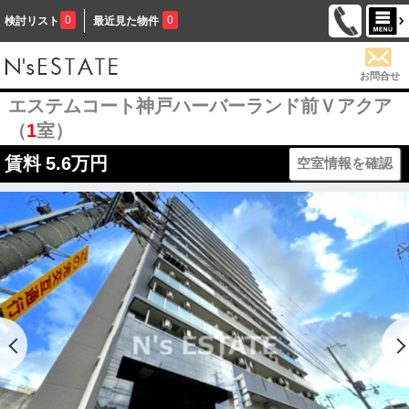
0
0
検討リスト
最近見た物件
お問合せ
エステムコート神戸ハーバーランド前Ｖアクア
（
1
室）
賃料
5.6万円
空室情報を確認