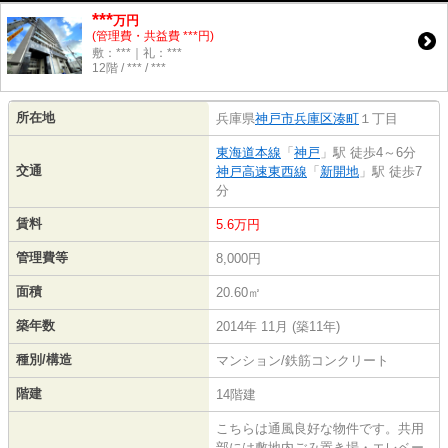
***
万円
(管理費・共益費 ***円)
敷：***｜礼：***
12階 / *** / ***
所在地
兵庫県
神戸市兵庫区
湊町
１丁目
東海道本線
「
神戸
」駅 徒歩4～6分
交通
神戸高速東西線
「
新開地
」駅 徒歩7
分
賃料
5.6万円
管理費等
8,000円
面積
20.60㎡
築年数
2014年 11月 (築11年)
種別/構造
マンション/鉄筋コンクリート
階建
14階建
こちらは通風良好な物件です。共用
部には敷地内ごみ置き場・エレベー