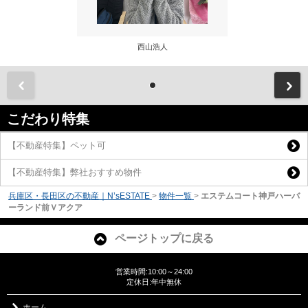
西山浩人
前
こだわり特集
【不動産特集】ペット可
【不動産特集】弊社おすすめ物件
兵庫区・長田区の不動産｜N’sESTATE
>
物件一覧
>
エステムコート神戸ハーバ
ーランド前Ｖアクア
ページトップに戻る
営業時間:10:00～24:00
定休日:年中無休
ホーム