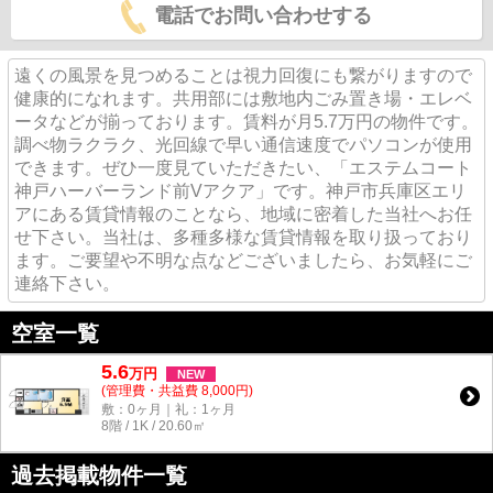
電話でお問い合わせする
遠くの風景を見つめることは視力回復にも繋がりますので
健康的になれます。共用部には敷地内ごみ置き場・エレベ
ータなどが揃っております。賃料が月5.7万円の物件です。
調べ物ラクラク、光回線で早い通信速度でパソコンが使用
できます。ぜひ一度見ていただきたい、「エステムコート
神戸ハーバーランド前Vアクア」です。神戸市兵庫区エリ
アにある賃貸情報のことなら、地域に密着した当社へお任
せ下さい。当社は、多種多様な賃貸情報を取り扱っており
ます。ご要望や不明な点などございましたら、お気軽にご
連絡下さい。
空室一覧
5.6
万
円
NEW
(管理費・共益費 8,000円)
敷：0ヶ月｜礼：1ヶ月
8階 / 1K / 20.60㎡
過去掲載物件一覧