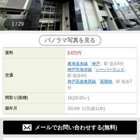
1 / 29
パノラマ写真を見る
賃料
5.6万円
東海道本線
「
神戸
」駅 徒歩6分
神戸市海岸線
「
ハーバーランド
」
交通
駅 徒歩4分
神戸高速東西線
「
新開地
」駅 徒歩7
分
間取り(面積)
1K(20.60㎡)
築年月
2014年 11月(築11年)
メールでお問い合わせする(無料)