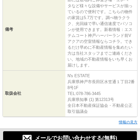
タなど様々な設備やサービスが揃っ
ているので便利です。こちらの物件
の家賃は5.7万です。調べ物ラクラ
ク、光回線で早い通信速度でパソコ
備考
ンが使用できます。新着情報：エス
テムコート神戸ハーバーランド前V
アクアの空室情報ならコチラ。でき
るだけ早めに不動産情報を集めたい
方は当社スタッフまでご連絡くださ
い。地域の不動産情報をいち早くお
届けします。
N's ESTATE
兵庫県神戸市長田区水笠通１丁目2番
8号1F
取扱会社
TEL:078-786-3445
兵庫県知事 (1) 第12313号
全日本不動産保証協会・不動産公正
取引協議会
情報の見方
メールでお問い合わせする(無料)