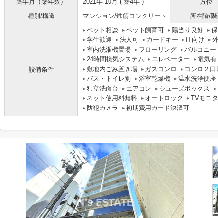
築年月（築年数）
2021年 10月 ( 築4年 )
方位
種別/構造
マンション/鉄筋コンクリート
所在階/階
ペット相談
ペット飼育可
陽当り良好
保
学生歓迎
法人可
カードキー
IT向け
室内洗濯機置場
フローリング
バルコニー
24時間換気システム
エレベーター
電気有
敷地内ごみ置き場
ガスコンロ
コンロ２口
設備条件
バス・トイレ別
浴室乾燥機
温水洗浄便座
独立洗面台
エアコン
シューズボックス
ネット使用料無料
オートロック
TVモニ
防犯カメラ
初期費用カード決済可