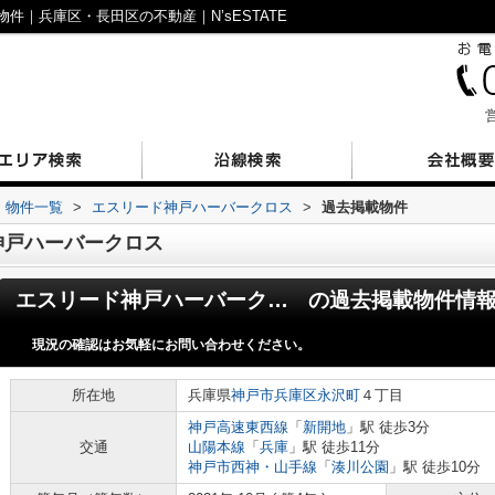
｜兵庫区・長田区の不動産｜N’sESTATE
営
物件一覧
>
エスリード神戸ハーバークロス
>
過去掲載物件
神戸ハーバークロス
エスリード神戸ハーバークロス
の過去掲載物件情
現況の確認はお気軽にお問い合わせください。
所在地
兵庫県
神戸市兵庫区
永沢町
４丁目
神戸高速東西線
「
新開地
」駅 徒歩3分
交通
山陽本線
「
兵庫
」駅 徒歩11分
神戸市西神・山手線
「
湊川公園
」駅 徒歩10分