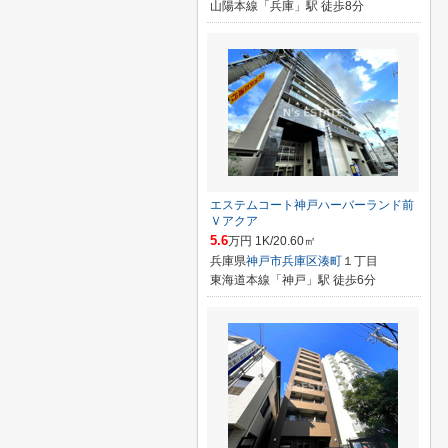
山陽本線「兵庫」駅 徒歩8分
エステムコート神戸ハーバーランド前
Ｖアクア
5.6
万円 1K/20.60㎡
兵庫県
神戸市兵庫区
湊町
１丁目
東海道本線「神戸」駅 徒歩6分