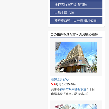
神戸高速東西線 新開地
山陽本線 兵庫
神戸市西神・山手線 湊川公園
この物件を見た方へのお勧め物件
長澤文具ビル
5.4
万円 1K/25.46㎡
兵庫県
神戸市兵庫区
羽坂通
３丁目
山陽本線「兵庫」駅 徒歩3分