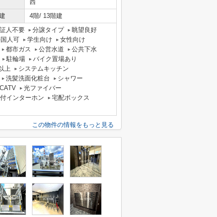
西
建
4階/ 13階建
証人不要
分譲タイプ
眺望良好
外国人可
学生向け
女性向け
都市ガス
公営水道
公共下水
駐輪場
バイク置場あり
以上
システムキッチン
洗髪洗面化粧台
シャワー
CATV
光ファイバー
タ付インターホン
宅配ボックス
この物件の情報をもっと見る