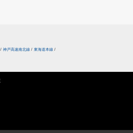
/
神戸高速南北線
/
東海道本線
/
E