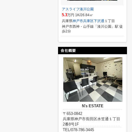
アスライフ湊川公園
5.3
万円 1K/26.84㎡
兵庫県
神戸市兵庫区
下沢通
１丁目
神戸市西神・山手線「湊川公園」駅 徒
歩2分
N's ESTATE
〒653-0842
兵庫県神戸市長田区水笠通１丁目
2番8号1F
TEL/078-786-3445