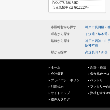
FAX/078-786-3452
兵庫県知事 (1) 第12313号
市区町村から探す
神戸市長田区
/
町名から探す
下沢通
/
塚本通
/
路線から探す
神戸市西神・山
阪神本線
駅から探す
高速長田
/
新長
ホーム
新築・築浅
会社概要
敷金礼金ゼロ
プライバシーポリシー
ペット可
利用規約
ファミリー向
サイトマップ
弊社おすすめ
物件カタログ