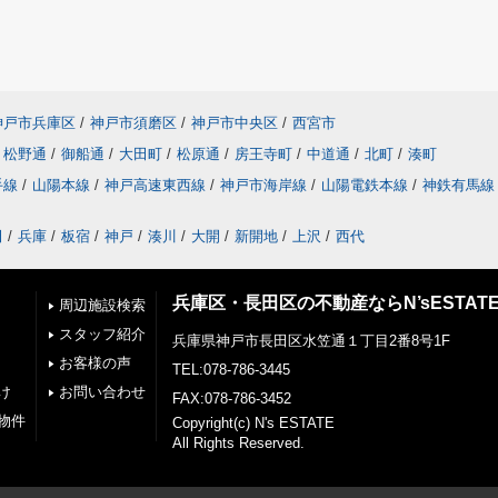
神戸市兵庫区
/
神戸市須磨区
/
神戸市中央区
/
西宮市
松野通
/
御船通
/
大田町
/
松原通
/
房王寺町
/
中道通
/
北町
/
湊町
手線
/
山陽本線
/
神戸高速東西線
/
神戸市海岸線
/
山陽電鉄本線
/
神鉄有馬線
田
/
兵庫
/
板宿
/
神戸
/
湊川
/
大開
/
新開地
/
上沢
/
西代
兵庫区・長田区の不動産ならN’sESTAT
周辺施設検索
スタッフ紹介
兵庫県神戸市長田区水笠通１丁目2番8号1F
お客様の声
TEL:078-786-3445
け
お問い合わせ
FAX:078-786-3452
物件
Copyright(c) N's ESTATE
All Rights Reserved.