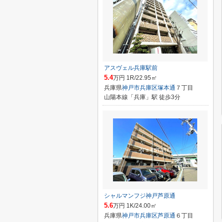
アスヴェル兵庫駅前
5.4
万円 1R/22.95㎡
兵庫県
神戸市兵庫区
塚本通
７丁目
山陽本線「兵庫」駅 徒歩3分
シャルマンフジ神戸芦原通
5.6
万円 1K/24.00㎡
兵庫県
神戸市兵庫区
芦原通
６丁目