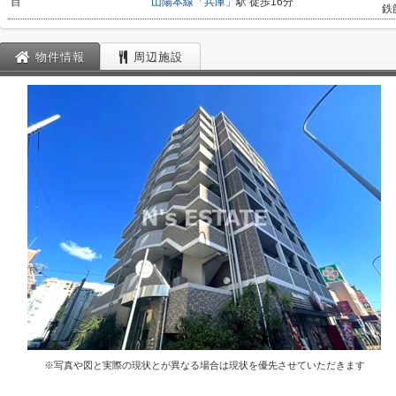
目
山陽本線
「
兵庫
」駅 徒歩16分
鉄
物件情報
周辺施設
※写真や図と実際の現状とが異なる場合は現状を優先させていただきます