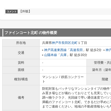
【外観】
コメント
ファインコート北町
の物件概要
所在地
兵庫県
神戸市長田区
北町
１丁目
神戸高速東西線
「
高速長田
」駅 徒歩2分
神
交通
山陽本線
「
兵庫
」駅 徒歩16分
賃料
-
管理費・共
面積
-
築年月（築
マンション / 鉄筋コンクリー
種別/構造
階建
ト
防犯対策もバッチリなマンションタイプの物件
み置き場などが備わっておりとても充実してい
備考
調べ物ラクラク、光回線で早い通信速度でパソ
満載のファインコート北町。できるだけ早めに
までご連絡ください。地域の不動産情報をいち