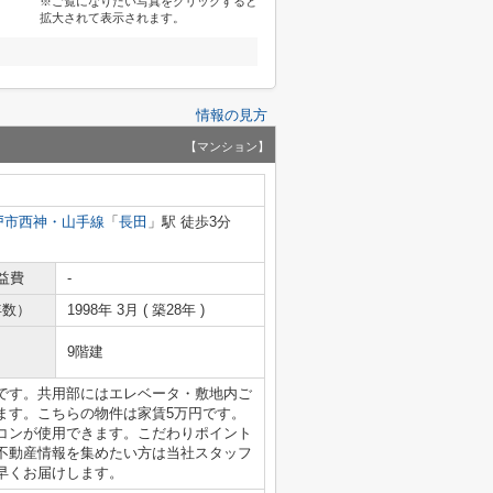
※ご覧になりたい写真をクリックすると
拡大されて表示されます。
情報の見方
【マンション】
戸市西神・山手線
「
長田
」駅 徒歩3分
益費
-
年数）
1998年 3月 ( 築28年 )
9階建
です。共用部にはエレベータ・敷地内ご
ます。こちらの物件は家賃5万円です。
コンが使用できます。こだわりポイント
不動産情報を集めたい方は当社スタッフ
早くお届けします。