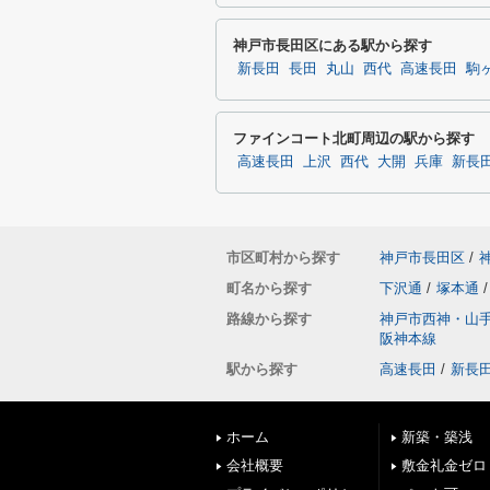
神戸市長田区にある駅から探す
新長田
長田
丸山
西代
高速長田
駒
ファインコート北町周辺の駅から探す
高速長田
上沢
西代
大開
兵庫
新長
市区町村から探す
神戸市長田区
/
町名から探す
下沢通
/
塚本通
/
路線から探す
神戸市西神・山
阪神本線
駅から探す
高速長田
/
新長
ホーム
新築・築浅
会社概要
敷金礼金ゼロ