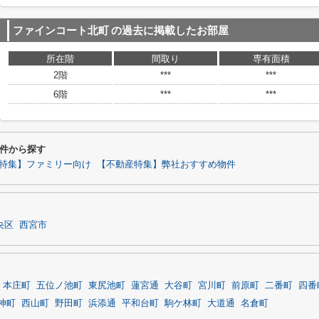
ファインコート北町
の過去に掲載したお部屋
所在階
間取り
専有面積
2階
***
***
6階
***
***
件から探す
特集】ファミリー向け
【不動産特集】弊社おすすめ物件
央区
西宮市
本庄町
五位ノ池町
東尻池町
蓮宮通
大谷町
宮川町
前原町
二番町
四番
神町
西山町
野田町
浜添通
平和台町
駒ケ林町
大道通
名倉町