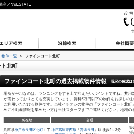
／N’sESTATE
営
物件一覧
>
ファインコート北町
ート北町
ファインコート北町
の過去掲載物件情報
現況の確認は
場所が平坦なのは、ランニングをする上で抑えたいポイントですね。共用
が備わっておりとても充実しています。賃料5万円以下の物件をお探しの
ご利用いただける物件です。当社イチオシの物件の「ファインコート北町
めに不動産情報を集めたい方は当社スタッフまでご連絡ください。地域の
所在地
交通
築
兵庫県
神戸市長田区
北町
１丁
神戸高速東西線
「
高速長田
」駅 徒歩2～3分
9