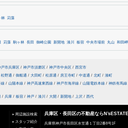
ヶ林
苅藻
田
苅藻
駒ヶ林
長田
御崎公園
新開地
湊川
板宿
中央市場前
丸山
和田岬
神戸市兵庫区
/
神戸市須磨区
/
神戸市中央区
/
西宮市
松野通
/
御船通
/
大田町
/
松原通
/
房王寺町
/
中道通
/
北町
/
湊町
手線
/
山陽本線
/
神戸高速東西線
/
神戸市海岸線
/
山陽電鉄本線
/
神鉄有馬線
田
/
兵庫
/
板宿
/
神戸
/
湊川
/
大開
/
新開地
/
上沢
/
西代
兵庫区・長田区の不動産ならN’sESTAT
周辺施設検索
スタッフ紹介
兵庫県神戸市長田区水笠通１丁目2番8号1F