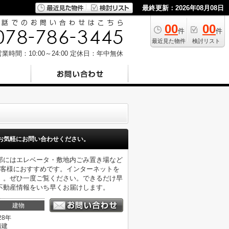
最終更新：2026年08月08日
00
00
件
件
最近見た物件
検討リスト
業時間：10:00～24:00
定休日：年中無休
お気軽にお問い合わせください。
部にはエレベータ・敷地内ごみ置き場など
お客様におすすめです。インターネットを
」。ぜひ一度ご覧ください。できるだけ早
不動産情報をいち早くお届けします。
建物
28年
階建