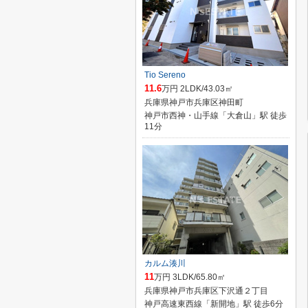
Tio Sereno
11.6
万円 2LDK/43.03㎡
兵庫県神戸市兵庫区神田町
神戸市西神・山手線「大倉山」駅 徒歩
11分
カルム湊川
11
万円 3LDK/65.80㎡
兵庫県神戸市兵庫区下沢通２丁目
神戸高速東西線「新開地」駅 徒歩6分