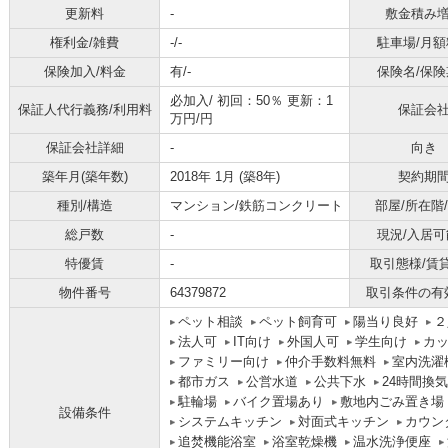
更新料
-
敷金積み
権利金/雑費
-/-
駐車場/月額
保険加入/料金
有/-
保険名/保険
必加入/
初回：50％ 更新：1
保証人代行義務/利用料
保証会
万円/円
保証会社詳細
-
向き
築年月(築年数)
2018年 1月 (築8年)
契約期
種別/構造
マンション/鉄筋コンクリート
部屋/所在階
総戸数
-
現況/入居可
特優賃
-
取引態様/賃
物件番号
64379872
取引条件の有
ペット相談
ペット飼育可
陽当り良好
２
法人可
IT向け
外国人可
学生向け
カ
ファミリー向け
仲介手数料無料
室内洗濯
都市ガス
公営水道
公共下水
24時間換
駐輪場
バイク置場あり
敷地内ごみ置き場
設備条件
システムキッチン
対面式キッチン
カウン
追焚機能浴室
浴室乾燥機
温水洗浄便座