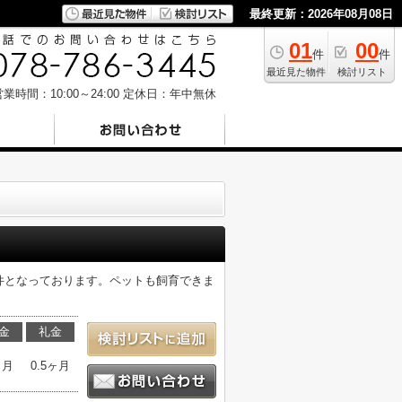
最終更新：2026年08月08日
01
00
件
件
最近見た物件
検討リスト
業時間：10:00～24:00
定休日：年中無休
件となっております。ペットも飼育できま
金
礼金
ヶ月
0.5ヶ月