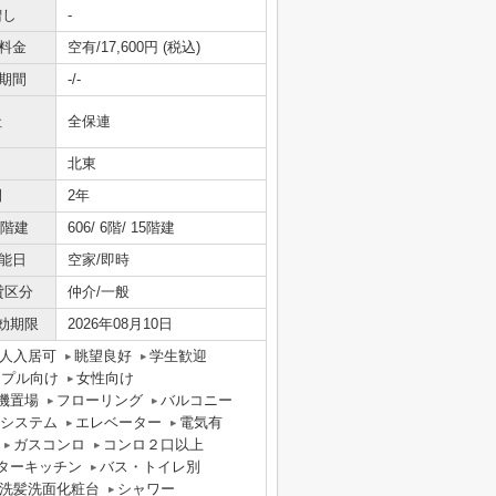
増し
-
料金
空有/17,600円 (税込)
期間
-/-
社
全保連
北東
間
2年
/階建
606/ 6階/ 15階建
能日
空家/即時
貸区分
仲介/一般
効期限
2026年08月10日
人入居可
眺望良好
学生歓迎
ップル向け
女性向け
機置場
フローリング
バルコニー
気システム
エレベーター
電気有
ガスコンロ
コンロ２口以上
ターキッチン
バス・トイレ別
洗髪洗面化粧台
シャワー