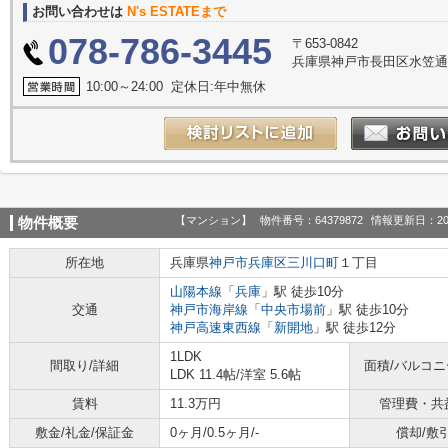
お問い合わせは
N's ESTATEまで
078-786-3445
〒653-0842
兵庫県神戸市長田区水笠通
10:00～24:00 定休日:年中無休
【マンション】
物件番号：64379872
情報更新日：20
物件概要
所在地
兵庫県
神戸市兵庫区
三川口町
１丁目
山陽本線
「
兵庫
」駅 徒歩10分
交通
神戸市海岸線
「
中央市場前
」駅 徒歩10分
神戸高速東西線
「
新開地
」駅 徒歩12分
1LDK
間取り/詳細
面積/バルコ
LDK 11.4帖
/
洋室 5.6帖
賃料
11.3万円
管理費・共
敷金/礼金/保証金
0ヶ月/0.5ヶ月/-
償却/敷