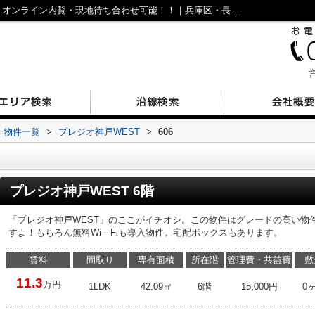
プレジオ神戸WEST606｜仲介手数料無料！オンライン内覧・現地待ち合わせ可能！！｜兵庫区・長田区の不動産｜N’sESTATE
営
物件一覧
>
プレジオ神戸WEST
>
606
プレジオ神戸WEST 6階
「プレジオ神戸WEST」のここがイチオシ。この物件はグレードの高い物
すよ！もちろん無料Wi－Fiも導入物件。宅配ボックスもあります。
賃料
間取り
専有面積
所在階
管理費・共益費
敷
11.3
万円
1LDK
42.09㎡
6階
15,000円
0