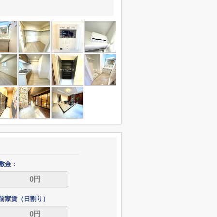
敷金：
前家賃（日割り）