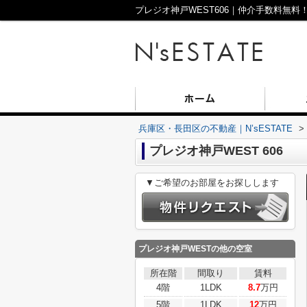
兵庫区・長田区の不動産｜N’sESTATE
>
プレジオ神戸WEST 606
▼ご希望のお部屋をお探しします
プレジオ神戸WEST
の他の空室
所在階
間取り
賃料
4階
1LDK
8.7
万円
5階
1LDK
12
万円