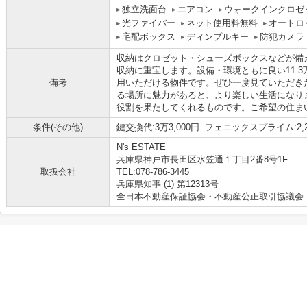
独立洗面台
エアコン
ウォークインクロゼ
光ファイバー
ネット使用料無料
オートロ
宅配ボックス
ディンプルキー
防犯カメラ
収納はクロゼット・シューズボックスなどが備
収納に重宝します。設備・環境ともに良い11.
備考
用いただける物件です。ぜひ一度見ていただき
る場所に魅力があると、より楽しい生活になり
役割を果たしてくれるものです。ご希望の住ま
条件(その他)
鍵交換代:3万3,000円 フェニックスプライム:2,
N's ESTATE
兵庫県神戸市長田区水笠通１丁目2番8号1F
取扱会社
TEL:078-786-3445
兵庫県知事 (1) 第12313号
全日本不動産保証協会・不動産公正取引協議会