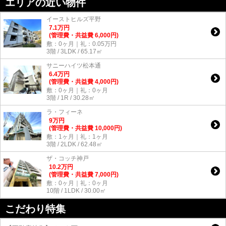
エリアの近い物件
イーストヒルズ平野
7.1
万
円
(管理費・共益費 6,000円)
敷：0ヶ月｜礼：0.05万円
3階 / 3LDK / 65.17㎡
サニーハイツ松本通
6.4
万
円
(管理費・共益費 4,000円)
敷：0ヶ月｜礼：0ヶ月
3階 / 1R / 30.28㎡
ラ・フィーネ
9
万
円
(管理費・共益費 10,000円)
敷：1ヶ月｜礼：1ヶ月
3階 / 2LDK / 62.48㎡
ザ・コッチ神戸
10.2
万
円
(管理費・共益費 7,000円)
敷：0ヶ月｜礼：0ヶ月
10階 / 1LDK / 30.00㎡
こだわり特集