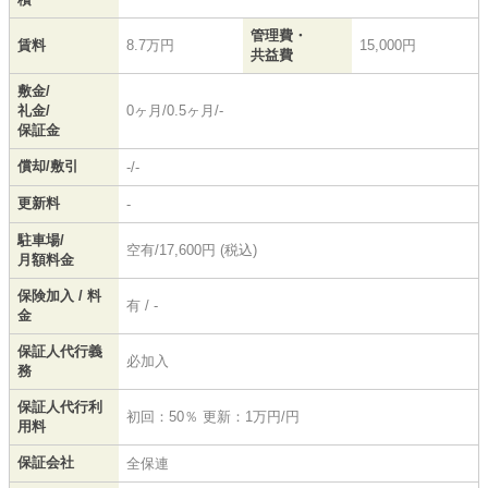
管理費・
賃料
8.7万円
15,000円
共益費
敷金/
礼金/
0ヶ月/0.5ヶ月/-
保証金
償却/敷引
-/-
更新料
-
駐車場/
空有/17,600円 (税込)
月額料金
保険加入 / 料
有 / -
金
保証人代行義
必加入
務
保証人代行利
初回：50％ 更新：1万円/円
用料
保証会社
全保連