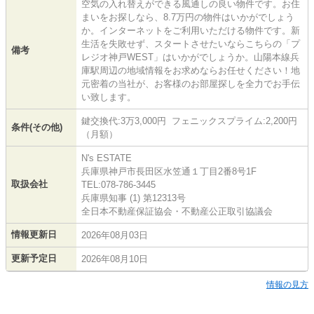
空気の入れ替えができる風通しの良い物件です。お住
まいをお探しなら、8.7万円の物件はいかがでしょう
か。インターネットをご利用いただける物件です。新
生活を失敗せず、スタートさせたいならこちらの「プ
備考
レジオ神戸WEST」はいかがでしょうか。山陽本線兵
庫駅周辺の地域情報をお求めならお任せください！地
元密着の当社が、お客様のお部屋探しを全力でお手伝
い致します。
鍵交換代:3万3,000円 フェニックスプライム:2,200円
条件(その他)
（月額）
N's ESTATE
兵庫県神戸市長田区水笠通１丁目2番8号1F
取扱会社
TEL:078-786-3445
兵庫県知事 (1) 第12313号
全日本不動産保証協会・不動産公正取引協議会
情報更新日
2026年08月03日
更新予定日
2026年08月10日
情報の見方