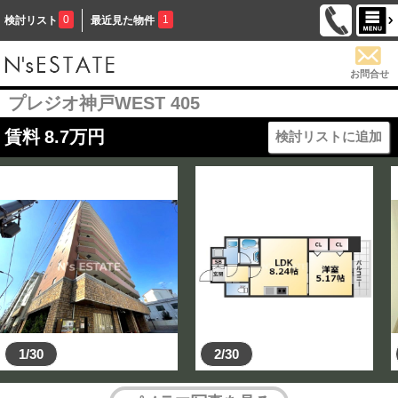
0
1
検討リスト
最近見た物件
お問合せ
プレジオ神戸WEST 405
賃料
8.7
万円
検討リストに追加
1/30
2/30