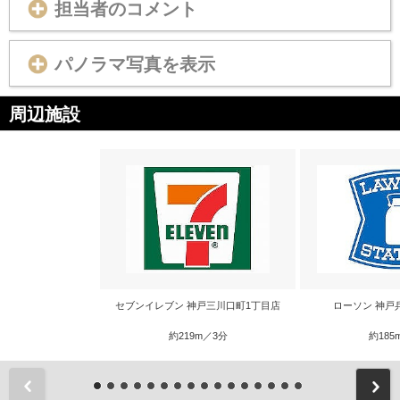
担当者のコメント
パノラマ写真を表示
周辺施設
セブンイレブン 神戸三川口町1丁目店
ローソン 神戸
約219m／3分
約185
前