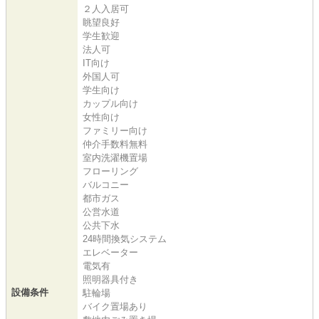
２人入居可
眺望良好
学生歓迎
法人可
IT向け
外国人可
学生向け
カップル向け
女性向け
ファミリー向け
仲介手数料無料
室内洗濯機置場
フローリング
バルコニー
都市ガス
公営水道
公共下水
24時間換気システム
エレベーター
電気有
照明器具付き
設備条件
駐輪場
バイク置場あり