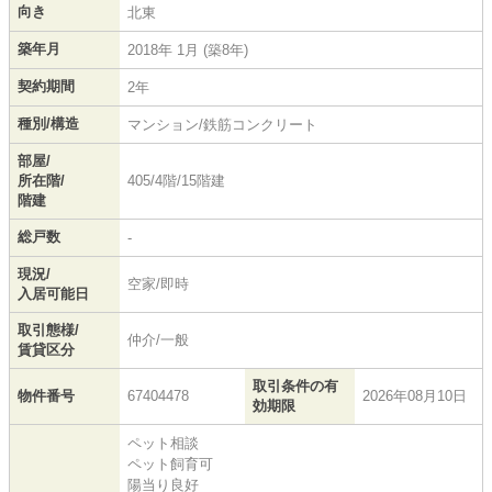
向き
北東
築年月
2018年 1月 (築8年)
契約期間
2年
種別/構造
マンション/鉄筋コンクリート
部屋/
所在階/
405/4階/15階建
階建
総戸数
-
現況/
空家/即時
入居可能日
取引態様/
仲介/一般
賃貸区分
取引条件の有
物件番号
67404478
2026年08月10日
効期限
ペット相談
ペット飼育可
陽当り良好