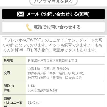
パノラマ写真を見る
メールでお問い合わせする(無料)
電話でお問い合わせする
「プレジオ神戸WEST」のここがイチオシ。グレードの高
い物件となっております。ペットも飼育できますよ！もち
ろん無料Wi－Fiも導入物件。宅配ボックスもあります。
所在地
兵庫県
神戸市兵庫区
三川口町
１丁目
山陽本線
「
兵庫
」駅 徒歩10分
交通
神戸市海岸線
「
中央市場前
」駅 徒歩10分
神戸高速東西線
「
新開地
」駅 徒歩12分
間取り/
1LDK
詳細
LDK 8.2帖
/
洋室 5.1帖
面積/
バルコニー面
33.40㎡/-
積