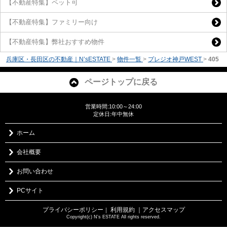
【不動産特集】ペット可
【不動産特集】ファミリー向け
【不動産特集】弊社おすすめ物件
兵庫区・長田区の不動産｜N’sESTATE
>
物件一覧
>
プレジオ神戸WEST
>
405
ページトップに戻る
営業時間:10:00～24:00
定休日:年中無休
ホーム
会社概要
お問い合わせ
PCサイト
プライバシーポリシー
利用規約
｜アクセスマップ
｜
Copyright(c) N's ESTATE All rights reserved.