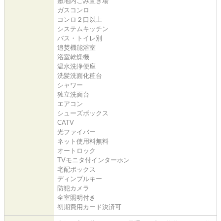
敷地内ごみ置き場
ガスコンロ
コンロ２口以上
システムキッチン
バス・トイレ別
追焚機能浴室
浴室乾燥機
温水洗浄便座
洗髪洗面化粧台
シャワー
独立洗面台
エアコン
シューズボックス
CATV
光ファイバー
ネット使用料無料
オートロック
TVモニタ付インターホン
宅配ボックス
ディンプルキー
防犯カメラ
全室照明付き
初期費用カード決済可