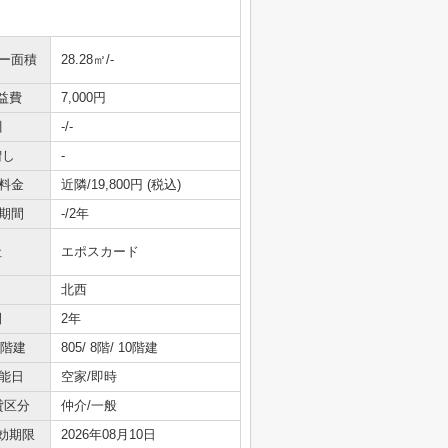
ニー面積
28.28㎡/-
益費
7,000円
引
-/-
増し
-
料金
近隣/19,800円 (税込)
期間
-/2年
社
エポスカード
北西
間
2年
/階建
805/ 8階/ 10階建
能日
空家/即時
貸区分
仲介/一般
効期限
2026年08月10日