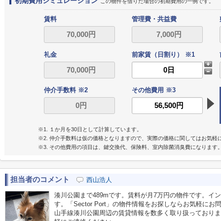
初期費用シミュレーション
この物件を借りた場合の初期費用の一例です。
賃料
管理費・共益費
礼金
前家賃（日割り） ※1
仲介手数料 ※2
その他費用 ※3
※1. １か月を30日として計算しています。
※2. 仲介手数料は仮の価格となりますので、実際の価格に関してはお気軽
※3. その他費用の項目は、鍵交換代、保険料、室内除菌消臭費になります
担当者のコメント
西山浩人
湊川公園まで489mです。賃料が月7万円の物件です。イ
す。「Sector Port」の物件情報をお探しならお気軽
山手線湊川公園周辺の賃貸情報を数多く取り扱っておりま