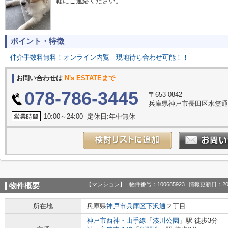
軽にご連絡ください。
ポイント・特徴
仲介手数料無料！オンライン内覧
現地待ち合わせ可能！！
お問い合わせは
N's ESTATEまで
078-786-3445
〒653-0842
兵庫県神戸市長田区水笠通
10:00～24:00 定休日:年中無休
【マンション】
物件番号：100685923
情報更新日：20
物件概要
所在地
兵庫県
神戸市兵庫区
下沢通
２丁目
神戸市西神・山手線
「
湊川公園
」駅 徒歩3分