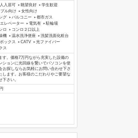
人入居可
眺望良好
学生歓迎
ップル向け
女性向け
ング
バルコニー
都市ガス
エレベーター
電気有
駐輪場
ンロ
コンロ２口以上
燥機
温水洗浄便座
洗髪洗面化粧台
ボックス
CATV
光ファイバー
クス
ます。価格7万円ながら充実した設備の
ンションに光回線を繋いでパソコンを使
件情報をお探しならお気軽にお問い合わせ下さ
たします。お客様のこだわりやご要望な
せ下さい。
0円