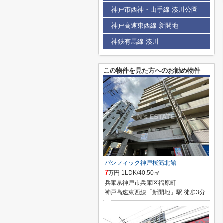
神戸市西神・山手線 湊川公園
神戸高速東西線 新開地
神鉄有馬線 湊川
この物件を見た方へのお勧め物件
パシフィック神戸桜筋北館
7
万円 1LDK/40.50㎡
兵庫県神戸市兵庫区福原町
神戸高速東西線「新開地」駅 徒歩3分