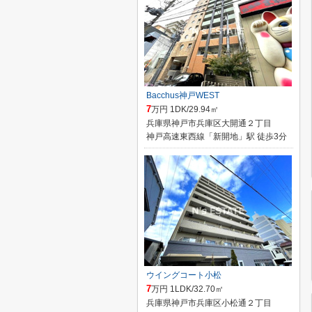
Bacchus神戸WEST
7
万円 1DK/29.94㎡
兵庫県神戸市兵庫区大開通２丁目
神戸高速東西線「新開地」駅 徒歩3分
ウイングコート小松
7
万円 1LDK/32.70㎡
兵庫県神戸市兵庫区小松通２丁目