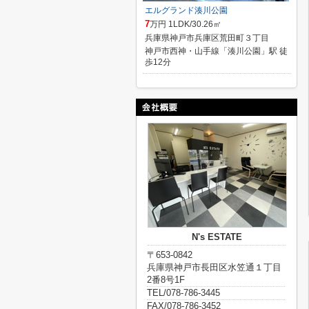
エルグランド湊川公園
7
万円 1LDK/30.26㎡
兵庫県神戸市兵庫区荒田町３丁目
神戸市西神・山手線「湊川公園」駅 徒
歩12分
N's ESTATE
〒653-0842
兵庫県神戸市長田区水笠通１丁目
2番8号1F
TEL/078-786-3445
FAX/078-786-3452