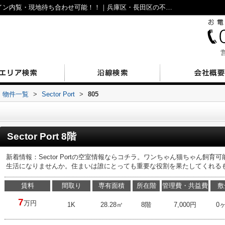
Sector Port805｜仲介手数料無料！オンライン内覧・現地待ち合わせ可能！！｜兵庫区・長田区の不動産｜N’sESTATE
営
物件一覧
>
Sector Port
>
805
Sector Port 8階
新着情報：Sector Portの空室情報ならコチラ。ワンちゃん猫ちゃん飼
生活になりませんか。住まいは誰にとっても重要な役割を果たしてくれる
賃料
間取り
専有面積
所在階
管理費・共益費
敷
7
万円
1K
28.28㎡
8階
7,000円
0