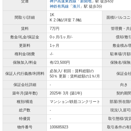
交通
神戸高速東西線
「
新開地
」駅 徒歩6分
神鉄有馬線
「
湊川
」駅 徒歩3分
1K
間取り/詳細
面積/バルコ
K 2.0帖
/
洋室 7.8帖
賃料
7万円
管理費・共
敷金/礼金/保証金
0ヶ月/1ヶ月/-
償却/敷
更新料
1ヶ月
敷金積み
権利金/雑費
-/-
駐車場/月額
保険加入/料金
有/23,500円
保険名/保険
必加入/
初回：賃料総額の
保証人代行義務/利用料
保証会
50％ 更新：賃料総額の1％/月
保証会社詳細
-
向き
築年月(築年数)
2025年 3月 (築1年)
契約期
種別/構造
マンション/鉄筋コンクリート
部屋/所在階
総戸数
-
現況/入居可
特優賃
-
取引態様/賃
物件番号
100685923
取引条件の有