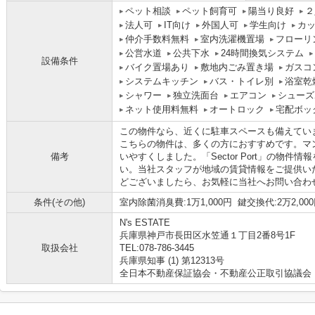
ペット相談
ペット飼育可
陽当り良好
２
法人可
IT向け
外国人可
学生向け
カ
仲介手数料無料
室内洗濯機置場
フローリ
公営水道
公共下水
24時間換気システム
設備条件
バイク置場あり
敷地内ごみ置き場
ガスコ
システムキッチン
バス・トイレ別
浴室乾
シャワー
独立洗面台
エアコン
シューズ
ネット使用料無料
オートロック
宅配ボッ
この物件なら、近くに駐車スペースも備えてい
こちらの物件は、多くの方におすすめです。マ
備考
いやすくしました。「Sector Port」の物
い。当社スタッフが地域の賃貸情報をご提供い
どございましたら、お気軽に当社へお問い合わ
条件(その他)
室内除菌消臭費:1万1,000円 鍵交換代:2万2,00
N's ESTATE
兵庫県神戸市長田区水笠通１丁目2番8号1F
取扱会社
TEL:078-786-3445
兵庫県知事 (1) 第12313号
全日本不動産保証協会・不動産公正取引協議会