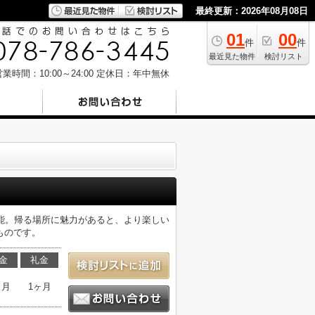
最終更新：2026年08月08日
01
00
件
件
最近見た物件
検討リスト
業時間：10:00～24:00
定休日：年中無休
育可能。帰る場所に魅力があると、より楽しい
ものです。
金
礼金
ヶ月
1ヶ月