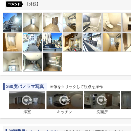
【外観】
360度パノラマ写真
画像をクリックして視点を操作
洋室
キッチン
洗面所