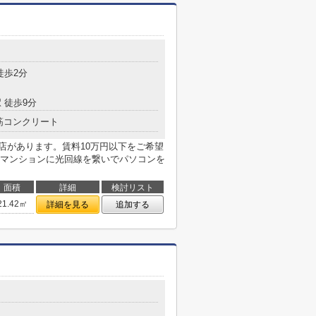
目
徒歩2分
 徒歩9分
筋コンクリート
前店があります。賃料10万円以下をご希望
マンションに光回線を繋いでパソコンを
面積
詳細
検討リスト
21.42㎡
詳細を見る
追加する
目