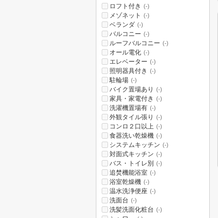
ロフト付き
(-)
メゾネット
(-)
ベランダ
(-)
バルコニー
(-)
ルーフバルコニー
(-)
オール電化
(-)
エレベーター
(-)
照明器具付き
(-)
駐輪場
(-)
バイク置場あり
(-)
家具・家電付き
(-)
洗濯機置場有
(-)
外観タイル張り
(-)
コンロ２口以上
(-)
食器洗い乾燥機
(-)
システムキッチン
(-)
対面式キッチン
(-)
バス・トイレ別
(-)
追焚機能浴室
(-)
浴室乾燥機
(-)
温水洗浄便座
(-)
洗面台
(-)
洗髪洗面化粧台
(-)