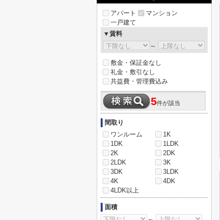
アパート
マンション
一戸建て
▼賃料
～
敷金・保証金なし
礼金・敷引なし
共益費・管理費込み
5
件が該当
間取り
ワンルーム
1K
1DK
1LDK
2K
2DK
2LDK
3K
3DK
3LDK
4K
4DK
4LDK以上
面積
～