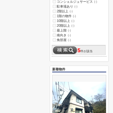
コンシェルジュサービス
(-)
駐車場あり
(-)
2階以上
(-)
1階の物件
(-)
10階以上
(-)
20階以上
(-)
最上階
(-)
南向き
(-)
角部屋
(-)
5
件が該当
新着物件