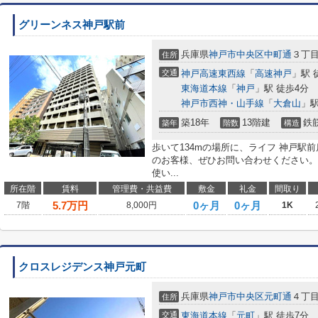
グリーンネス神戸駅前
兵庫県
神戸市中央区
中町通
３丁
住所
交通
神戸高速東西線
「
高速神戸
」駅 
東海道本線
「
神戸
」駅 徒歩4分
神戸市西神・山手線
「
大倉山
」駅
築18年
13階建
鉄
築年
階数
構造
歩いて134mの場所に、ライフ 神戸駅
のお客様、ぜひお問い合わせください。
使い...
所在階
賃料
管理費・共益費
敷金
礼金
間取り
5.7
万円
0ヶ月
0ヶ月
7階
8,000円
1K
クロスレジデンス神戸元町
兵庫県
神戸市中央区
元町通
４丁
住所
交通
東海道本線
「
元町
」駅 徒歩7分