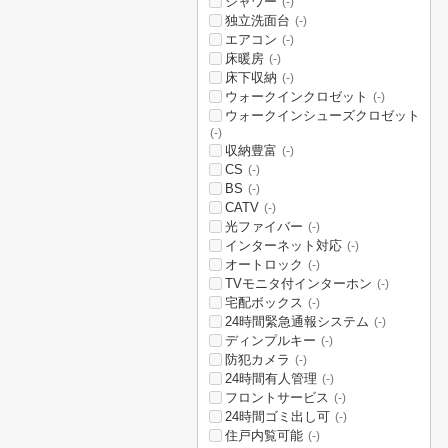
シャワー
(-)
独立洗面台
(-)
エアコン
(-)
床暖房
(-)
床下収納
(-)
ウォークインクロゼット
(-)
ウォークインシューズクロゼット
(-)
収納豊富
(-)
CS
(-)
BS
(-)
CATV
(-)
光ファイバー
(-)
インターネット対応
(-)
オートロック
(-)
TVモニタ付インターホン
(-)
宅配ボックス
(-)
24時間緊急通報システム
(-)
ディンプルキー
(-)
防犯カメラ
(-)
24時間有人管理
(-)
フロントサービス
(-)
24時間ゴミ出し可
(-)
住戸内覧可能
(-)