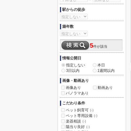
駅からの徒歩
築年数
5
件が該当
情報公開日
指定しない
本日
3日以内
1週間以内
画像・動画あり
画像あり
動画あり
パノラマあり
こだわり条件
ペット飼育可
(-)
ペット専用設備
(-)
楽器相談
(-)
陽当り良好
(-)