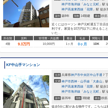
神戸市海岸線
「
みなと元町
」駅 
神戸高速東西線
「
花隈
」駅 徒歩
築8年
14階建
鉄筋
築年
階数
構造
近くにはローソン 神戸元町通五丁目店(
利です。家賃を10万円以下に抑えるこ
いた...
所在階
賃料
管理費・共益費
敷金
礼金
間取り
9.3
万円
0ヶ月
4階
10,000円
1ヶ月
1DK
2
KF中山手マンション
兵庫県
神戸市中央区
中山手通
７
住所
交通
神戸市西神・山手線
「
大倉山
」駅
神戸高速東西線
「
花隈
」駅 徒歩1
神戸市海岸線
「
みなと元町
」駅 
築35年
3階建
鉄筋
築年
階数
構造
徒歩5分に駅がある物件です。こちらは家