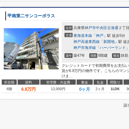
甲南第二サンコーポラス
兵庫県
神戸市中央区
古湊通
２丁
住所
交通
東海道本線
「
神戸
」駅 徒歩5分
神戸高速東西線
「
新開地
」駅 徒
神戸市海岸線
「
ハーバーランド
」
築47年
8階建
鉄筋
築年
階数
構造
クレジットカードで初期費用をお支払い
賃が6.8万円の物件です。こちらのマ
けま...
所在階
賃料
管理費・共益費
敷金
礼金
間取り
6.8
万円
0ヶ月
6階
12,000円
2ヶ月
1LDK
3
該