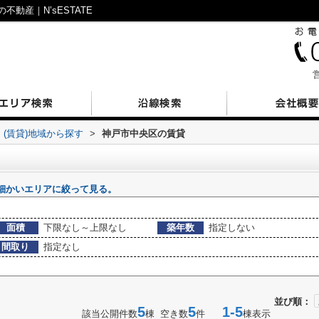
動産｜N’sESTATE
営
(賃貸)地域から探す
>
神戸市中央区の賃貸
細かいエリアに絞って見る。
面積
下限なし～上限なし
築年数
指定しない
間取り
指定なし
並び順：
5
5
1-5
該当公開件数
棟 空き数
件
棟表示