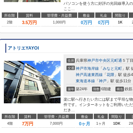
パソコンを使う方に好評の光回線導入の
ここ...
所在階
賃料
管理費・共益費
敷金
礼金
間取り
3.5
万円
0万円
0万円
2階
1,000円
1K
アトリエYAYOI
兵庫県
神戸市中央区
元町通
５丁
住所
交通
神戸市海岸線
「
みなと元町
」駅 
神戸高速東西線
「
花隈
」駅 徒歩
東海道本線
「
神戸
」駅 徒歩11分
築24年
6階建
鉄筋
築年
階数
構造
楽に駅へ行きたい方には駅まで平坦な物
件です。インターネットをご利用いただ
だき...
所在階
賃料
管理費・共益費
敷金
礼金
間取り
7
万円
0ヶ月
4階
7,000円
1ヶ月
1DK
2