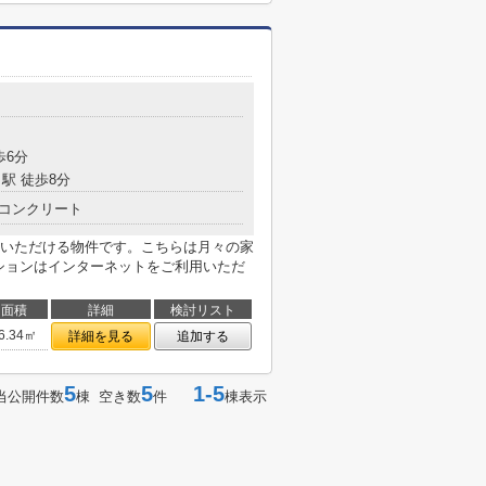
目
歩6分
駅 徒歩8分
コンクリート
いただける物件です。こちらは月々の家
ンションはインターネットをご利用いただ
面積
詳細
検討リスト
6.34㎡
詳細を見る
追加する
5
5
1-5
当公開件数
棟 空き数
件
棟表示