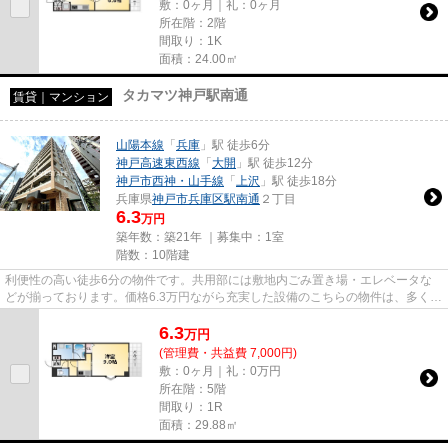
敷：0ヶ月｜礼：0ヶ月
所在階：2階
間取り：1K
面積：24.00㎡
タカマツ神戸駅南通
賃貸｜マンション
山陽本線
「
兵庫
」駅 徒歩6分
神戸高速東西線
「
大開
」駅 徒歩12分
神戸市西神・山手線
「
上沢
」駅 徒歩18分
兵庫県
神戸市兵庫区
駅南通
２丁目
6.3
万円
築年数：築21年 ｜募集中：
1室
階数：10階建
利便性の高い徒歩6分の物件です。共用部には敷地内ごみ置き場・エレベータな
どが揃っております。価格6.3万円ながら充実した設備のこちらの物件は、多くの
方におすすめです。インター...
6.3
万
円
(管理費・共益費 7,000円)
敷：0ヶ月｜礼：0万円
所在階：5階
間取り：1R
面積：29.88㎡