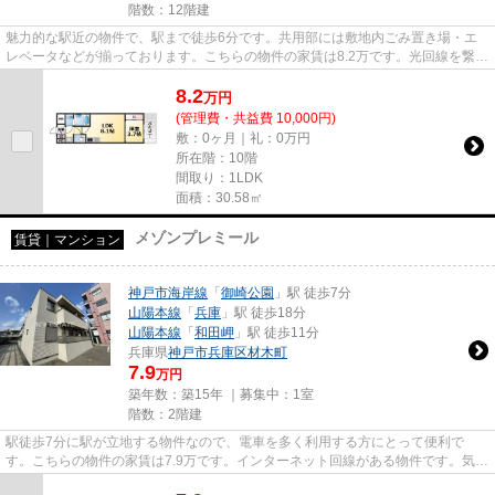
階数：12階建
魅力的な駅近の物件で、駅まで徒歩6分です。共用部には敷地内ごみ置き場・エ
レベータなどが揃っております。こちらの物件の家賃は8.2万です。光回線を繋げ
ていますので通信が早く快適...
8.2
万
円
(管理費・共益費 10,000円)
敷：0ヶ月｜礼：0万円
所在階：10階
間取り：1LDK
面積：30.58㎡
メゾンプレミール
賃貸｜マンション
神戸市海岸線
「
御崎公園
」駅 徒歩7分
山陽本線
「
兵庫
」駅 徒歩18分
山陽本線
「
和田岬
」駅 徒歩11分
兵庫県
神戸市兵庫区
材木町
7.9
万円
築年数：築15年 ｜募集中：
1室
階数：2階建
駅徒歩7分に駅が立地する物件なので、電車を多く利用する方にとって便利で
す。こちらの物件の家賃は7.9万です。インターネット回線がある物件です。気に
なるイチオシ物件情報：「メゾ...