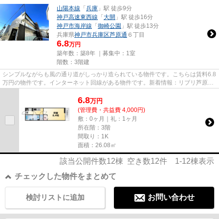
山陽本線
「
兵庫
」駅 徒歩9分
神戸高速東西線
「
大開
」駅 徒歩16分
神戸市海岸線
「
御崎公園
」駅 徒歩13分
兵庫県
神戸市兵庫区
芦原通
６丁目
6.8
万円
築年数：築8年 ｜募集中：
1室
階数：3階建
シンプルながらも風の通り道がしっかり造られている物件です。こちらは賃料6.8
万円の物件です。インターネット回線がある物件です。新着情報：リブリ芦原通
の空室情報ならコチラ。神戸...
6.8
万
円
(管理費・共益費 4,000円)
敷：0ヶ月｜礼：1ヶ月
所在階：3階
間取り：1K
面積：26.08㎡
該当公開件数
12
棟 空き数
12
件
1-12
棟表示
チェックした物件をまとめて
検討リストに追加
お問い合わせ