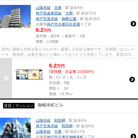
山陽本線
「
兵庫
」駅 徒歩8分
神戸高速東西線
「
大開
」駅 徒歩15分
神戸市海岸線
「
御崎公園
」駅 徒歩16分
兵庫県
神戸市兵庫区
松原通
５丁目
6.2
万円
築年数：築3年 ｜募集中：
1室
階数：11階建
室内に新鮮な空気を取り入れやすい風通しが良好な物件です。共用部にはエレベ
ータ・敷地内ごみ置き場などが備わっておりとても充実しています。家賃10万円
以下の物件をお探しのお客様...
6.2
万
円
(管理費・共益費 10,000円)
敷：0ヶ月｜礼：0ヶ月
所在階：5階
間取り：1K
面積：24.96㎡
御崎本町ビル
賃貸｜マンション
山陽本線
「
和田岬
」駅 徒歩6分
神戸市海岸線
「
和田岬
」駅 徒歩8分
山陽本線
「
兵庫
」駅 徒歩17分
兵庫県
神戸市兵庫区
御崎本町
２丁目