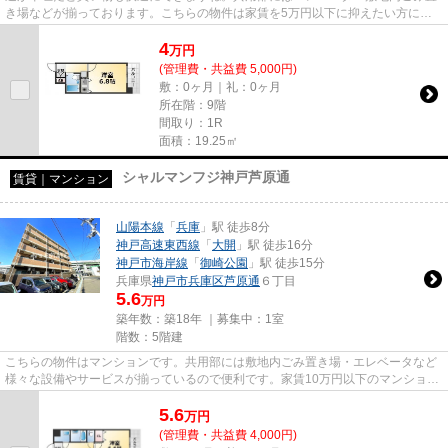
き場などが揃っております。こちらの物件は家賃を5万円以下に抑えたい方にお
すすめです。こちらの物件はイ...
4
万
円
(管理費・共益費 5,000円)
敷：0ヶ月｜礼：0ヶ月
所在階：9階
間取り：1R
面積：19.25㎡
シャルマンフジ神戸芦原通
賃貸｜マンション
山陽本線
「
兵庫
」駅 徒歩8分
神戸高速東西線
「
大開
」駅 徒歩16分
神戸市海岸線
「
御崎公園
」駅 徒歩15分
兵庫県
神戸市兵庫区
芦原通
６丁目
5.6
万円
築年数：築18年 ｜募集中：
1室
階数：5階建
こちらの物件はマンションです。共用部には敷地内ごみ置き場・エレベータなど
様々な設備やサービスが揃っているので便利です。家賃10万円以下のマンション
をお探しのお客様におすすめ...
5.6
万
円
(管理費・共益費 4,000円)