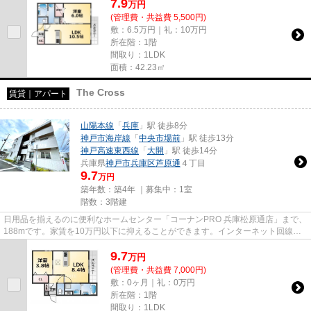
7.9
万
円
(管理費・共益費 5,500円)
敷：6.5万円｜礼：10万円
所在階：1階
間取り：1LDK
面積：42.23㎡
The Cross
賃貸｜アパート
山陽本線
「
兵庫
」駅 徒歩8分
神戸市海岸線
「
中央市場前
」駅 徒歩13分
神戸高速東西線
「
大開
」駅 徒歩14分
兵庫県
神戸市兵庫区
芦原通
４丁目
9.7
万円
築年数：築4年 ｜募集中：
1室
階数：3階建
日用品を揃えるのに便利なホームセンター「コーナンPRO 兵庫松原通店」まで、
188mです。家賃を10万円以下に抑えることができます。インターネット回線が
ある物件です。ぜひ一度見てい...
9.7
万
円
(管理費・共益費 7,000円)
敷：0ヶ月｜礼：0万円
所在階：1階
間取り：1LDK