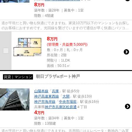
8
万円
築年数：築28年 ｜募集中：
1室
階数：4階建
道が平坦だと買い物も快適にできますね。家賃10万円以下のマンションをお探し
のお客様におすすめです。光回線を繋げていますので通信が早く快適にパソコン
が使えます。気になるイチオ...
8
万
円
(管理費・共益費 5,000円)
敷：0ヶ月｜礼：0ヶ月
所在階：2階
間取り：1LDK
面積：50.51㎡
朝日プラザαポート神戸
賃貸｜マンション
山陽本線
「
兵庫
」駅 徒歩5分
神戸高速東西線
「
大開
」駅 徒歩13分
神戸市海岸線
「
中央市場前
」駅 徒歩16分
兵庫県
神戸市兵庫区
松原通
４丁目
4
万円
築年数：築34年 ｜募集中：
1室
階数：13階建
道が平坦だと買い物も快適にできますね。共用部にはエレベータ・敷地内ごみ置