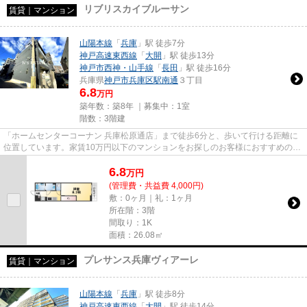
リブリスカイブルーサン
賃貸｜マンション
山陽本線
「
兵庫
」駅 徒歩7分
神戸高速東西線
「
大開
」駅 徒歩13分
神戸市西神・山手線
「
長田
」駅 徒歩16分
兵庫県
神戸市兵庫区
駅南通
３丁目
6.8
万円
築年数：築8年 ｜募集中：
1室
階数：3階建
「ホームセンターコーナン 兵庫松原通店」まで徒歩6分と、歩いて行ける距離に
位置しています。家賃10万円以下のマンションをお探しのお客様におすすめの物
件です。インターネットをご...
6.8
万
円
(管理費・共益費 4,000円)
敷：0ヶ月｜礼：1ヶ月
所在階：3階
間取り：1K
面積：26.08㎡
プレサンス兵庫ヴィアーレ
賃貸｜マンション
山陽本線
「
兵庫
」駅 徒歩8分
神戸高速東西線
「
大開
」駅 徒歩14分