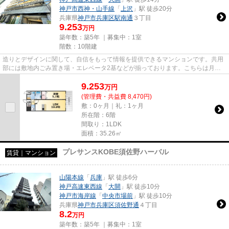
神戸市西神・山手線
「
上沢
」駅 徒歩20分
兵庫県
神戸市兵庫区
駅南通
３丁目
9.253
万円
築年数：築5年 ｜募集中：
1室
階数：10階建
造りとデザインに関して、自信をもって情報を提供できるマンションです。共用
部には敷地内ごみ置き場・エレベータ2基などが揃っております。こちらは月々
の家賃が9.253万円の物件です...
9.253
万
円
(管理費・共益費 8,470円)
敷：0ヶ月｜礼：1ヶ月
所在階：6階
間取り：1LDK
面積：35.26㎡
プレサンスKOBE須佐野ハーバル
賃貸｜マンション
山陽本線
「
兵庫
」駅 徒歩6分
神戸高速東西線
「
大開
」駅 徒歩10分
神戸市海岸線
「
中央市場前
」駅 徒歩10分
兵庫県
神戸市兵庫区
須佐野通
４丁目
8.2
万円
築年数：築5年 ｜募集中：
1室