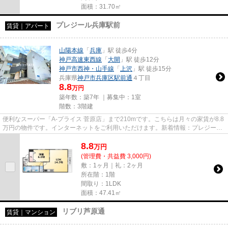
面積：31.70㎡
プレジール兵庫駅前
賃貸｜アパート
山陽本線
「
兵庫
」駅 徒歩4分
神戸高速東西線
「
大開
」駅 徒歩12分
神戸市西神・山手線
「
上沢
」駅 徒歩15分
兵庫県
神戸市兵庫区
駅前通
４丁目
8.8
万円
築年数：築7年 ｜募集中：
1室
階数：3階建
便利なスーパー「A-プライス 菅原店」まで210mです。こちらは月々の家賃が8.8
万円の物件です。インターネットをご利用いただけます。新着情報：プレジール
兵庫駅前の空室情報ならコチ...
8.8
万
円
(管理費・共益費 3,000円)
敷：1ヶ月｜礼：2ヶ月
所在階：1階
間取り：1LDK
面積：47.41㎡
リブリ芦原通
賃貸｜マンション