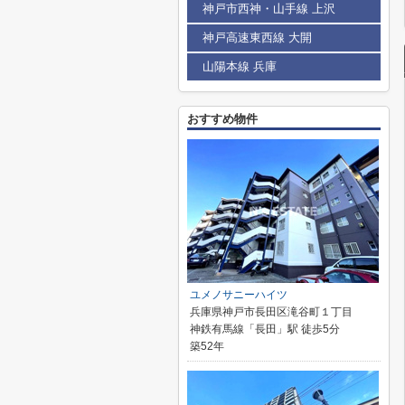
神戸市西神・山手線 上沢
神戸高速東西線 大開
山陽本線 兵庫
おすすめ物件
ユメノサニーハイツ
兵庫県神戸市長田区滝谷町１丁目
神鉄有馬線「長田」駅 徒歩5分
築52年