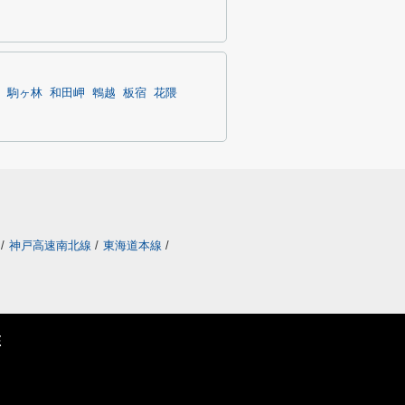
駒ヶ林
和田岬
鵯越
板宿
花隈
/
神戸高速南北線
/
東海道本線
/
E