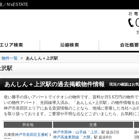
’sESTATE
営
物件一覧
>
あんしん＋上沢駅
上沢駅
あんしん＋上沢駅
の過去掲載物件情報
現況の確認はお気
使い勝手の良いアパートでイチオシの物件です。賃料が月5.6万円の物件
いの物件アパート、光回線導入済み。「あんしん+上沢駅」の物件情報を
神戸市長田区エリアにある賃貸情報のことなら、地域に密着した当社へお
を取り扱っております。ご要望や不明な点などございましたら、お気軽に
所在地
交通
神戸市西神・山手線
「
上沢
」駅 徒歩2分
築
兵庫県
神戸市長田区
五番町
１
神戸高速東西線
「
大開
」駅 徒歩8分
2