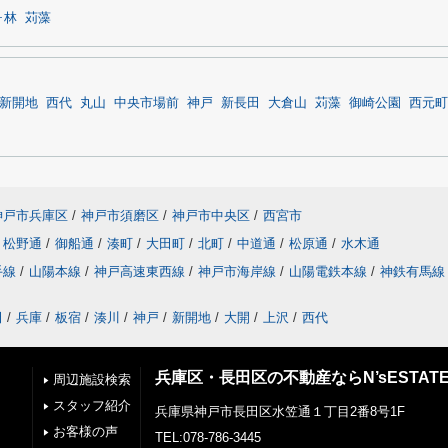
ヶ林
苅藻
新開地
西代
丸山
中央市場前
神戸
新長田
大倉山
苅藻
御崎公園
西元町
神戸市兵庫区
/
神戸市須磨区
/
神戸市中央区
/
西宮市
松野通
/
御船通
/
湊町
/
大田町
/
北町
/
中道通
/
松原通
/
水木通
手線
/
山陽本線
/
神戸高速東西線
/
神戸市海岸線
/
山陽電鉄本線
/
神鉄有馬線
田
/
兵庫
/
板宿
/
湊川
/
神戸
/
新開地
/
大開
/
上沢
/
西代
兵庫区・長田区の不動産ならN’sESTAT
周辺施設検索
スタッフ紹介
兵庫県神戸市長田区水笠通１丁目2番8号1F
お客様の声
TEL:078-786-3445