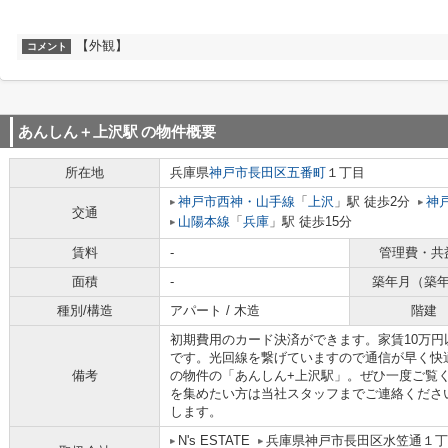
【外観】
コメント
あんしん＋上沢駅
の物件概要
所在地
兵庫県
神戸市長田区
五番町
１丁目
神戸市西神・山手線
「
上沢
」駅 徒歩2分
神
交通
山陽本線
「
兵庫
」駅 徒歩15分
賃料
-
管理費・共
面積
-
築年月（築
種別/構造
アパート / 木造
階建
初期費用のカード決済ができます。家賃10万
です。光回線を繋げていますので通信が早く快
備考
の物件の「あんしん+上沢駅」。ぜひ一度ご覧
を集めたい方は当社スタッフまでご連絡くださ
します。
N's ESTATE
兵庫県神戸市長田区水笠通１丁目