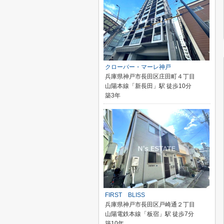
クローバー・マーレ神戸
兵庫県神戸市長田区庄田町４丁目
山陽本線「新長田」駅 徒歩10分
築3年
FIRST BLISS
兵庫県神戸市長田区戸崎通２丁目
山陽電鉄本線「板宿」駅 徒歩7分
築10年