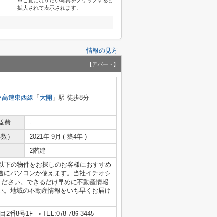
※ご覧になりたい写真をクリックすると
拡大されて表示されます。
情報の見方
【アパート】
戸高速東西線
「
大開
」駅 徒歩8分
益費
-
年数）
2021年 9月 ( 築4年 )
2階建
円以下の物件をお探しのお客様におすすめ
適にパソコンが使えます。当社イチオシ
ください。できるだけ早めに不動産情報
い。地域の不動産情報をいち早くお届け
2番8号1F
TEL:078-786-3445