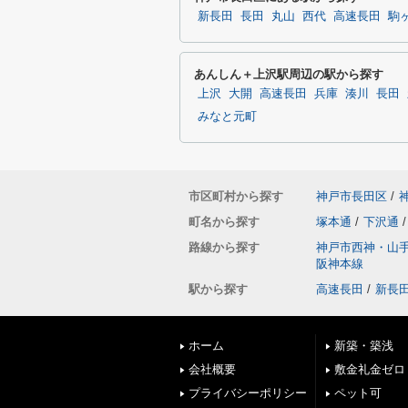
新長田
長田
丸山
西代
高速長田
駒
あんしん＋上沢駅周辺の駅から探す
上沢
大開
高速長田
兵庫
湊川
長田
みなと元町
市区町村から探す
神戸市長田区
/
町名から探す
塚本通
/
下沢通
/
路線から探す
神戸市西神・山
阪神本線
駅から探す
高速長田
/
新長
ホーム
新築・築浅
会社概要
敷金礼金ゼロ
プライバシーポリシー
ペット可