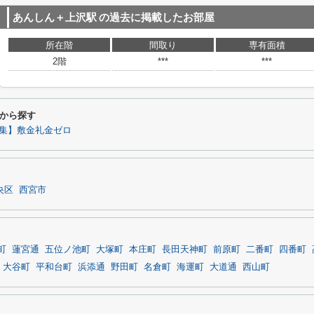
あんしん＋上沢駅
の過去に掲載したお部屋
所在階
間取り
専有面積
2階
***
***
から探す
集】敷金礼金ゼロ
央区
西宮市
町
蓮宮通
五位ノ池町
大塚町
本庄町
長田天神町
前原町
二番町
四番町
大谷町
平和台町
浜添通
野田町
名倉町
海運町
大道通
西山町