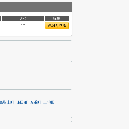
方位
詳細
***
詳細を見る
高取山町
庄田町
五番町
上池田