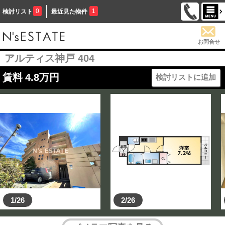
0
1
検討リスト
最近見た物件
お問合せ
アルティス神戸 404
賃料
4.8
万円
検討リストに追加
1/26
2/26