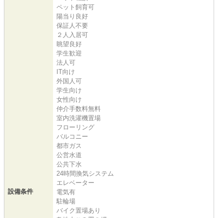
ペット飼育可
陽当り良好
保証人不要
２人入居可
眺望良好
学生歓迎
法人可
IT向け
外国人可
学生向け
女性向け
仲介手数料無料
室内洗濯機置場
フローリング
バルコニー
都市ガス
公営水道
公共下水
24時間換気システム
エレベーター
設備条件
電気有
駐輪場
バイク置場あり