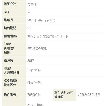
保証会社
その他
向き
南
築年月
2005年 4月 (築21年)
契約期間
2年
種別/構造
マンション/鉄筋コンクリート
部屋/
所在階/
404/4階/5階建
階建
総戸数
30戸
現況/
空家/即時
入居可能日
取引態様/
仲介/一般
賃貸区分
取引条件の有
物件番号
79590244
2026年08月15日
効期限
ペット相談