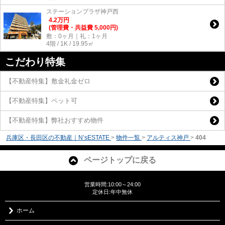
ステーションプラザ神戸西
4.2
万
円
(管理費・共益費 5,000円)
敷：0ヶ月｜礼：1ヶ月
4階 / 1K / 19.95㎡
こだわり特集
【不動産特集】敷金礼金ゼロ
【不動産特集】ペット可
【不動産特集】弊社おすすめ物件
兵庫区・長田区の不動産｜N’sESTATE
>
物件一覧
>
アルティス神戸
>
404
ページトップに戻る
営業時間:10:00～24:00
定休日:年中無休
ホーム