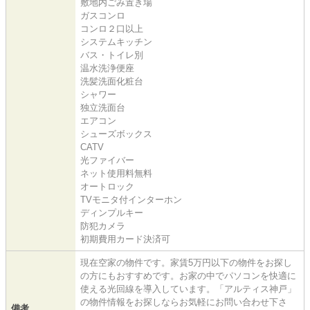
敷地内ごみ置き場
ガスコンロ
コンロ２口以上
システムキッチン
バス・トイレ別
温水洗浄便座
洗髪洗面化粧台
シャワー
独立洗面台
エアコン
シューズボックス
CATV
光ファイバー
ネット使用料無料
オートロック
TVモニタ付インターホン
ディンプルキー
防犯カメラ
初期費用カード決済可
現在空家の物件です。家賃5万円以下の物件をお探し
の方にもおすすめです。お家の中でパソコンを快適に
使える光回線を導入しています。「アルティス神戸」
の物件情報をお探しならお気軽にお問い合わせ下さ
備考