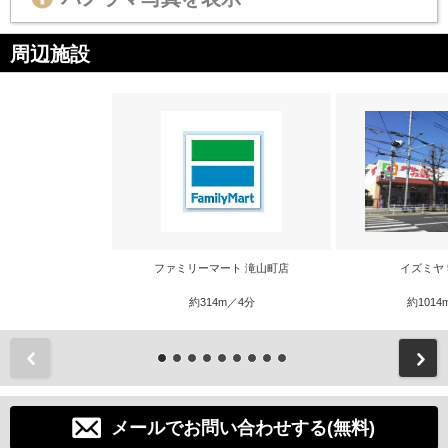
周辺施設
ファミリーマート 滝山町店
イズミヤ
約314m／4分
約1014
前
メールでお問い合わせする(無料)