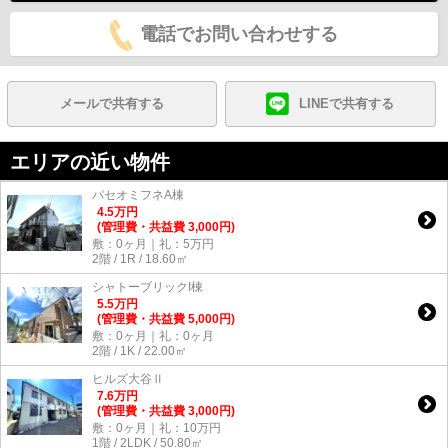
電話でお問い合わせする
メールで共有する
LINEで共有する
エリアの近い物件
パセオミフネA棟
4.5
万
円
(管理費・共益費 3,000円)
敷：0ヶ月｜礼：5万円
2階 / 1R / 18.60㎡
シャトーブリックI棟
5.5
万
円
(管理費・共益費 5,000円)
敷：0ヶ月｜礼：0ヶ月
2階 / 1K / 22.00㎡
ヒルズ大谷Ⅱ
7.6
万
円
(管理費・共益費 3,000円)
敷：0ヶ月｜礼：10万円
1階 / 2LDK / 50.80㎡