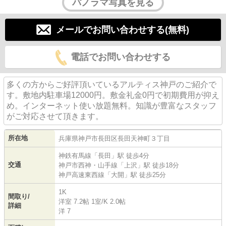
パノラマ写真を見る
メールでお問い合わせする(無料)
電話でお問い合わせする
多くの方からご好評頂いているアルティス神戸のご紹介で
す。敷地内駐車場12000円。敷金礼金0円で初期費用が抑え
め。インターネット使い放題無料。知識が豊富なスタッフ
がご対応させて頂きます。
所在地
兵庫県
神戸市長田区
長田天神町
３丁目
神鉄有馬線
「
長田
」駅 徒歩4分
交通
神戸市西神・山手線
「
上沢
」駅 徒歩18分
神戸高速東西線
「
大開
」駅 徒歩25分
1K
間取り/
洋室 7.2帖 1室
/
K 2.0帖
詳細
洋 7