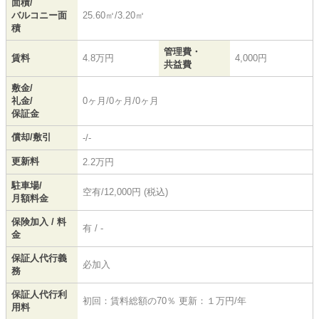
面積/
バルコニー面
25.60㎡/3.20㎡
積
管理費・
賃料
4.8万円
4,000円
共益費
敷金/
礼金/
0ヶ月/0ヶ月/0ヶ月
保証金
償却/敷引
-/-
更新料
2.2万円
駐車場/
空有/12,000円 (税込)
月額料金
保険加入 / 料
有 / -
金
保証人代行義
必加入
務
保証人代行利
初回：賃料総額の70％ 更新：１万円/年
用料