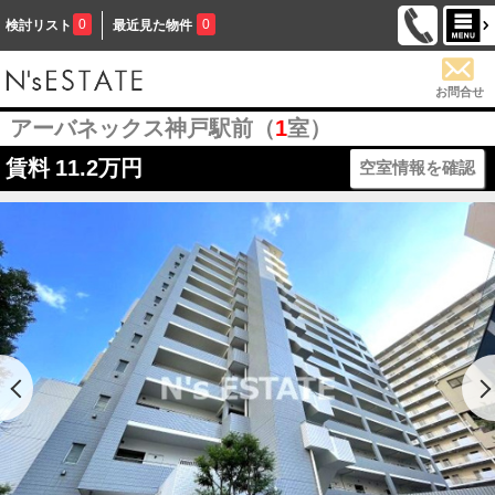
0
0
検討リスト
最近見た物件
お問合せ
アーバネックス神戸駅前（
1
室）
賃料
11.2万円
空室情報を確認