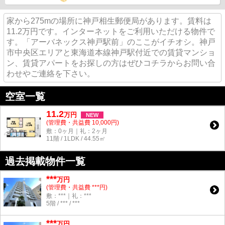
家から275mの場所に神戸相生郵便局があります。賃料は
11.2万円です。インターネットをご利用いただける物件で
す。「アーバネックス神戸駅前」のここがイチオシ。神戸
市中央区エリアと東海道本線神戸駅付近での賃貸マンショ
ン、賃貸アパートをお探しの方はぜひコチラからお問い合
わせやご連絡を下さい。
空室一覧
11.2
万
円
NEW
(管理費・共益費 10,000円)
敷：0ヶ月｜礼：2ヶ月
11階 / 1LDK / 44.55㎡
過去掲載物件一覧
***
万円
(管理費・共益費 ***円)
敷：***｜礼：***
5階 / *** / ***
***
万円