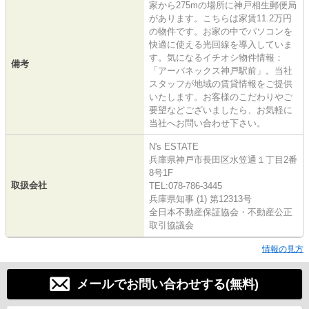
家から275mの場所に神戸相生郵便局
があります。こちらは家賃11.2万円
の物件です。お家の中でパソコンを
快適に使える光回線を導入していま
す。気になるイチオシ物件情報：
備考
「アーバネックス神戸駅前」。当社
スタッフが地域の賃貸情報をご提供
いたします。お客様のこだわりやご
要望などございましたら、お気軽に
当社へお問い合わせ下さい。
N's ESTATE
兵庫県神戸市長田区水笠通１丁目2番
8号1F
取扱会社
TEL:078-786-3445
兵庫県知事 (1) 第12313号
全日本不動産保証協会・不動産公正
取引協議会
情報の見方
メールでお問い合わせする(無料)