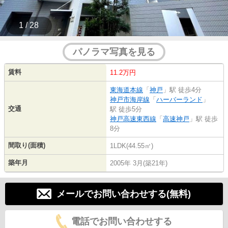
1 / 28
パノラマ写真を見る
賃料
11.2万円
東海道本線
「
神戸
」駅 徒歩4分
神戸市海岸線
「
ハーバーランド
」
交通
駅 徒歩5分
神戸高速東西線
「
高速神戸
」駅 徒歩
8分
間取り(面積)
1LDK(44.55㎡)
築年月
2005年 3月(築21年)
メールでお問い合わせする(無料)
電話でお問い合わせする