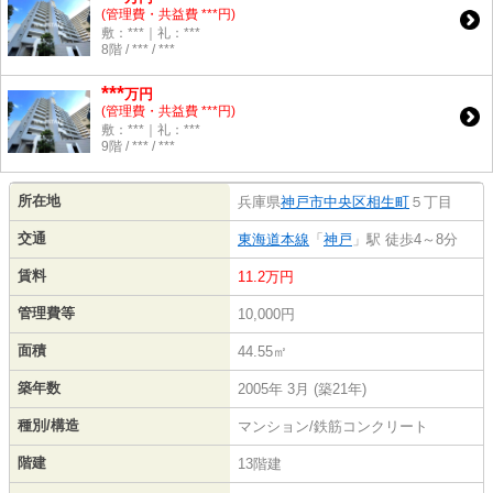
(管理費・共益費 ***円)
敷：***｜礼：***
8階 / *** / ***
***
万円
(管理費・共益費 ***円)
敷：***｜礼：***
9階 / *** / ***
所在地
兵庫県
神戸市中央区
相生町
５丁目
交通
東海道本線
「
神戸
」駅 徒歩4～8分
賃料
11.2万円
管理費等
10,000円
面積
44.55㎡
築年数
2005年 3月 (築21年)
種別/構造
マンション/鉄筋コンクリート
階建
13階建