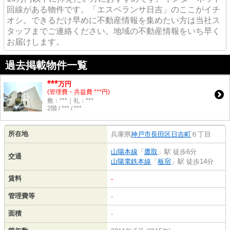
回線がある物件です。「エスペランサ日吉」のここがイチ
オシ。できるだけ早めに不動産情報を集めたい方は当社ス
タッフまでご連絡ください。地域の不動産情報をいち早く
お届けします。
過去掲載物件一覧
***
万円
(管理費・共益費 ***円)
敷：***｜礼：***
2階 / *** / ***
所在地
兵庫県
神戸市長田区
日吉町
６丁目
山陽本線
「
鷹取
」駅 徒歩6分
交通
山陽電鉄本線
「
板宿
」駅 徒歩14分
賃料
-
管理費等
-
面積
-