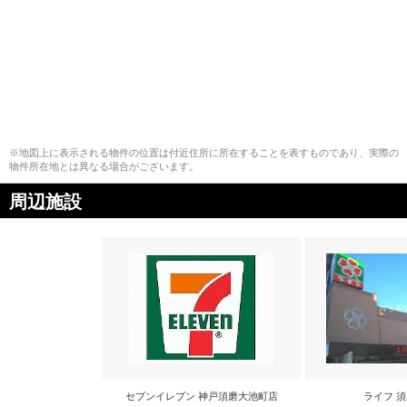
※地図上に表示される物件の位置は付近住所に所在することを表すものであり、実際の
物件所在地とは異なる場合がございます。
周辺施設
セブンイレブン 神戸須磨大池町店
ライフ 