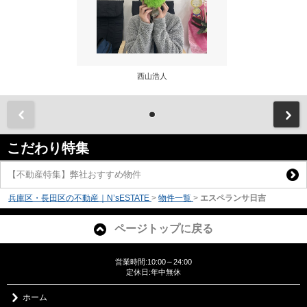
西山浩人
前
こだわり特集
【不動産特集】弊社おすすめ物件
兵庫区・長田区の不動産｜N’sESTATE
>
物件一覧
>
エスペランサ日吉
ページトップに戻る
営業時間:10:00～24:00
定休日:年中無休
ホーム