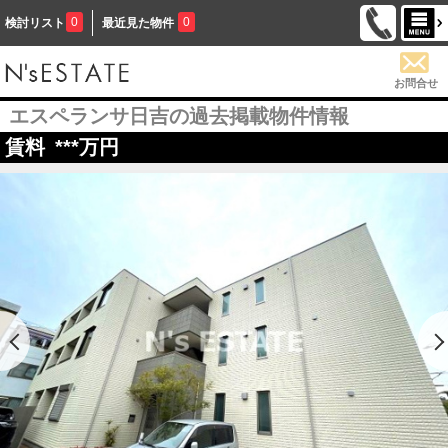
0
0
検討リスト
最近見た物件
お問合せ
エスペランサ日吉の過去掲載物件情報
賃料
***
万円