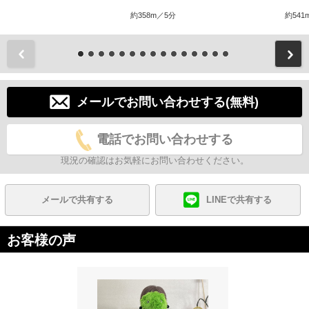
約358m／5分
約541
前
メールでお問い合わせする(無料)
電話でお問い合わせする
現況の確認はお気軽にお問い合わせください。
メールで共有する
LINEで共有する
お客様の声