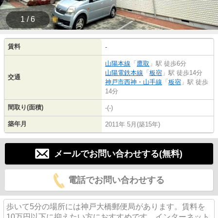
1 / 6
賃料
-
山陽本線
「
鷹取
」駅 徒歩6分
山陽電鉄本線
「
板宿
」駅 徒歩14分
交通
神戸市西神・山手線
「
板宿
」駅 徒歩
14分
間取り(面積)
-(-)
築年月
2011年 5月(築15年)
メールでお問い合わせする(無料)
電話でお問い合わせする
歩いて5分の場所には神戸大橋郵便局があります。賃料を
10万円以下に抑えたい方におすすめです。インターネット