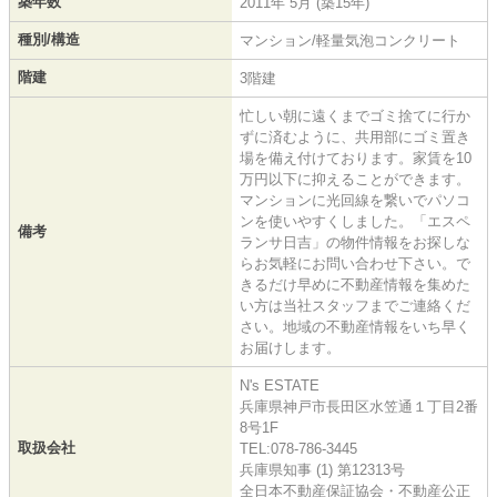
築年数
2011年 5月 (築15年)
種別/構造
マンション/軽量気泡コンクリート
階建
3階建
忙しい朝に遠くまでゴミ捨てに行か
ずに済むように、共用部にゴミ置き
場を備え付けております。家賃を10
万円以下に抑えることができます。
マンションに光回線を繋いでパソコ
ンを使いやすくしました。「エスペ
備考
ランサ日吉」の物件情報をお探しな
らお気軽にお問い合わせ下さい。で
きるだけ早めに不動産情報を集めた
い方は当社スタッフまでご連絡くだ
さい。地域の不動産情報をいち早く
お届けします。
N's ESTATE
兵庫県神戸市長田区水笠通１丁目2番
8号1F
取扱会社
TEL:078-786-3445
兵庫県知事 (1) 第12313号
全日本不動産保証協会・不動産公正