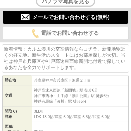
パノラマ写真を見る
メールでお問い合わせする(無料)
電話でお問い合わせする
新着情報：カルム湊川の空室情報ならコチラ。新開地駅近
くの好立地。新生活のスタートにはお部屋探しが大切。当
社は神戸市兵庫区や神戸高速東西線新開地付近で探してい
るあなたを全力でサポートします。
所在地
兵庫県
神戸市兵庫区
下沢通
２丁目
神戸高速東西線
「
新開地
」駅 徒歩6分
交通
神戸市西神・山手線
「
湊川公園
」駅 徒歩6分
神鉄有馬線
「
湊川
」駅 徒歩6分
間取り/
3LDK
詳細
LDK 13.0帖
/
洋室 5.0帖
/
洋室 5.5帖
/
和室 6.0帖
面積/