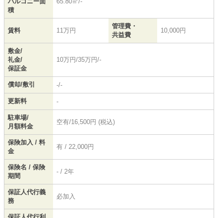
バルコニー面
65.80㎡/-
積
管理費・
賃料
11万円
10,000円
共益費
敷金/
礼金/
10万円/35万円/-
保証金
償却/敷引
-/-
更新料
-
駐車場/
空有/16,500円 (税込)
月額料金
保険加入 / 料
有 / 22,000円
金
保険名 / 保険
- / 2年
期間
保証人代行義
必加入
務
保証人代行利