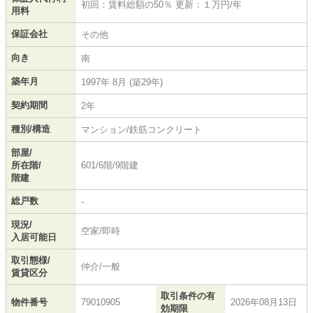
初回：賃料総額の50％ 更新：１万円/年
用料
保証会社
その他
向き
南
築年月
1997年 8月 (築29年)
契約期間
2年
種別/構造
マンション/鉄筋コンクリート
部屋/
所在階/
601/6階/9階建
階建
総戸数
-
現況/
空家/即時
入居可能日
取引態様/
仲介/一般
賃貸区分
取引条件の有
物件番号
79010905
2026年08月13日
効期限