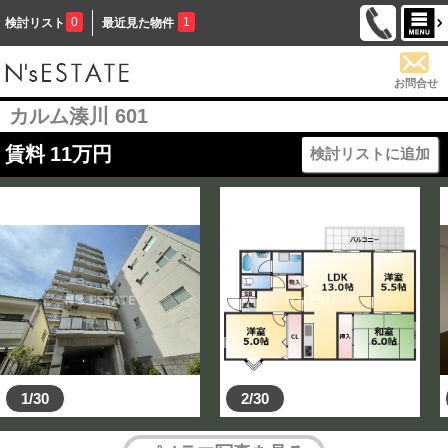
0
1
検討リスト
最近見た物件
お問合せ
カルム湊川 601
賃料
11
万円
検討リストに追加
1/30
2/30