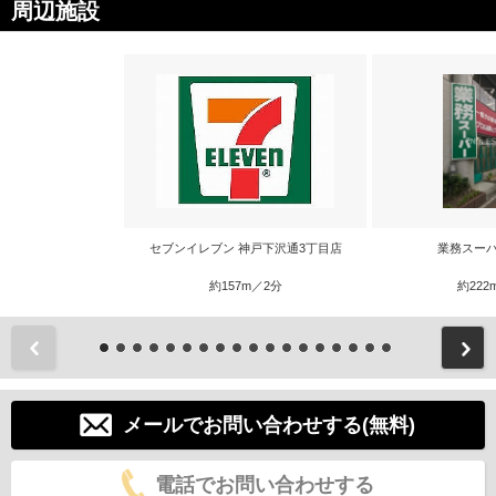
周辺施設
セブンイレブン 神戸下沢通3丁目店
業務スーパ
約157m／2分
約222
前
メールでお問い合わせする(無料)
電話でお問い合わせする