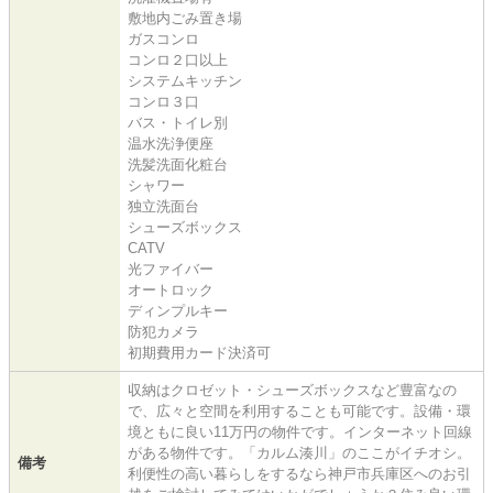
敷地内ごみ置き場
ガスコンロ
コンロ２口以上
システムキッチン
コンロ３口
バス・トイレ別
温水洗浄便座
洗髪洗面化粧台
シャワー
独立洗面台
シューズボックス
CATV
光ファイバー
オートロック
ディンプルキー
防犯カメラ
初期費用カード決済可
収納はクロゼット・シューズボックスなど豊富なの
で、広々と空間を利用することも可能です。設備・環
境ともに良い11万円の物件です。インターネット回線
がある物件です。「カルム湊川」のここがイチオシ。
備考
利便性の高い暮らしをするなら神戸市兵庫区へのお引