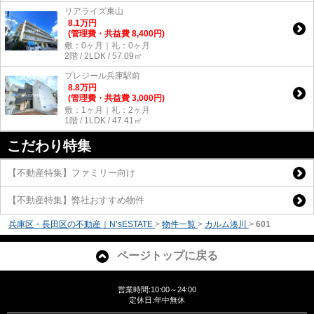
リアライズ東山
8.1
万
円
(管理費・共益費 8,400円)
敷：0ヶ月｜礼：0ヶ月
2階 / 2LDK / 57.09㎡
プレジール兵庫駅前
8.8
万
円
(管理費・共益費 3,000円)
敷：1ヶ月｜礼：2ヶ月
1階 / 1LDK / 47.41㎡
こだわり特集
【不動産特集】ファミリー向け
【不動産特集】弊社おすすめ物件
兵庫区・長田区の不動産｜N’sESTATE
>
物件一覧
>
カルム湊川
>
601
ページトップに戻る
営業時間:10:00～24:00
定休日:年中無休