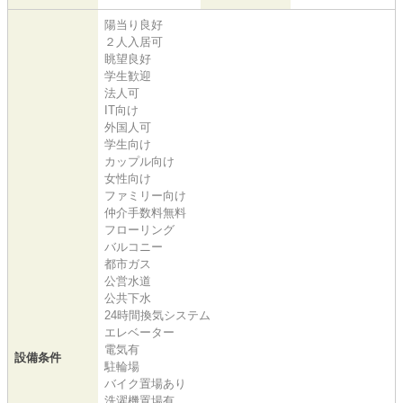
陽当り良好
２人入居可
眺望良好
学生歓迎
法人可
IT向け
外国人可
学生向け
カップル向け
女性向け
ファミリー向け
仲介手数料無料
フローリング
バルコニー
都市ガス
公営水道
公共下水
24時間換気システム
エレベーター
電気有
設備条件
駐輪場
バイク置場あり
洗濯機置場有