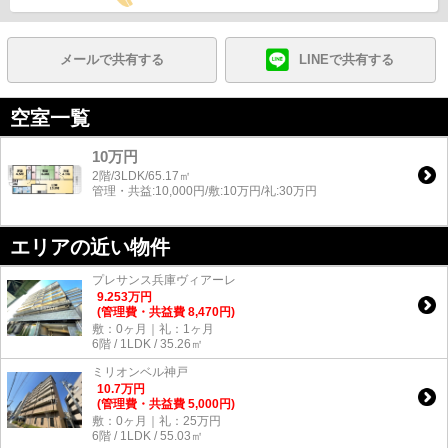
メールで共有する
LINEで共有する
空室一覧
10万円
2階/3LDK/65.17㎡
管理・共益:10,000円/敷:10万円/礼:30万円
エリアの近い物件
プレサンス兵庫ヴィアーレ
9.253
万
円
(管理費・共益費 8,470円)
敷：0ヶ月｜礼：1ヶ月
6階 / 1LDK / 35.26㎡
ミリオンベル神戸
10.7
万
円
(管理費・共益費 5,000円)
敷：0ヶ月｜礼：25万円
6階 / 1LDK / 55.03㎡