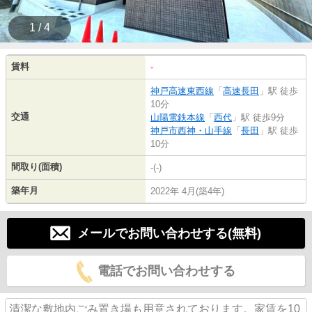
1 / 4
賃料
-
神戸高速東西線
「
高速長田
」駅 徒歩
10分
交通
山陽電鉄本線
「
西代
」駅 徒歩9分
神戸市西神・山手線
「
長田
」駅 徒歩
10分
間取り(面積)
-(-)
築年月
2022年 4月(築4年)
メールでお問い合わせする(無料)
電話でお問い合わせする
清潔な敷地内ごみ置き場も用意されております。家賃を10