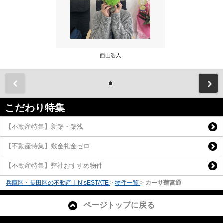
西山浩人
前
こだわり特集
【不動産特集】新築・築浅
【不動産特集】敷金礼金ゼロ
【不動産特集】弊社おすすめ物件
兵庫区・長田区の不動産｜N’sESTATE
>
物件一覧
>
カーサ蓮宮通
ページトップに戻る