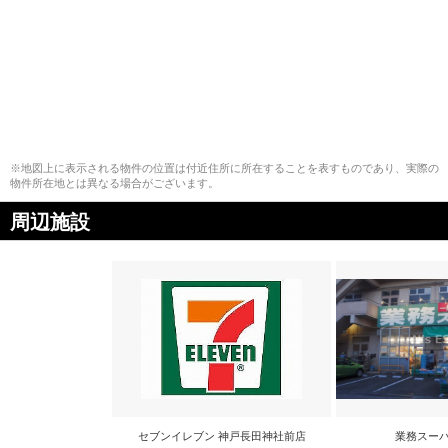
※地図上に表示される物件の位置は付近住所に所在することを表すものであり、実際の
物件所在地とは異なる場合がございます。
周辺施設
セブンイレブン 神戸長田神社前店
業務スーパ