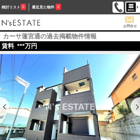
0
0
検討リスト
最近見た物件
お問合せ
カーサ蓮宮通の過去掲載物件情報
賃料
***
万円