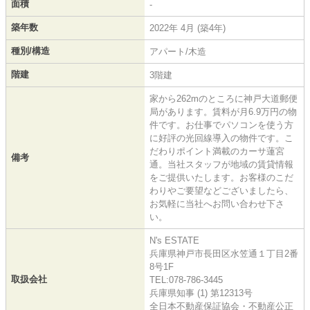
面積
-
築年数
2022年 4月 (築4年)
種別/構造
アパート/木造
階建
3階建
家から262mのところに神戸大道郵便
局があります。賃料が月6.9万円の物
件です。お仕事でパソコンを使う方
に好評の光回線導入の物件です。こ
だわりポイント満載のカーサ蓮宮
備考
通。当社スタッフが地域の賃貸情報
をご提供いたします。お客様のこだ
わりやご要望などございましたら、
お気軽に当社へお問い合わせ下さ
い。
N's ESTATE
兵庫県神戸市長田区水笠通１丁目2番
8号1F
取扱会社
TEL:078-786-3445
兵庫県知事 (1) 第12313号
全日本不動産保証協会・不動産公正