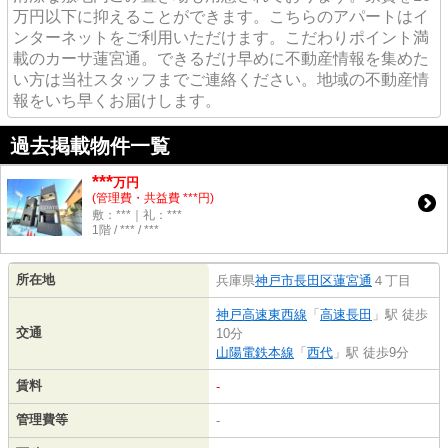
万円以下に抑えることができます。こちらのアパートはイ
ンターネットをご利用いただけます。こだわりポイント満
載のカーサ蓮宮通。できるだけ早めに不動産情報を集めた
い方は当社スタッフまでご連絡ください。地域の不動産情
報をいち早くお届けします。
過去掲載物件一覧
***
万円
(管理費・共益費 ***円)
敷：***｜礼：***
1階 / *** / ***
所在地
兵庫県
神戸市長田区
蓮宮通
４丁目
神戸高速東西線
「
高速長田
」駅 徒歩
交通
10分
山陽電鉄本線
「
西代
」駅 徒歩9分
賃料
-
管理費等
-