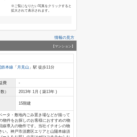
※ご覧になりたい写真をクリックすると
拡大されて表示されます。
情報の見方
【マンション】
電鉄本線
「
月見山
」駅 徒歩11分
益費
-
年数）
2013年 1月 ( 築13年 )
15階建
ベータ・敷地内ごみ置き場などが揃って
下の物件をお探しのお客様におすすめの物
回線導入の物件です。当社イチオシの物
さい。神戸市須磨区エリアと山陽本線須
パートをお探しの方はぜひコチラからお