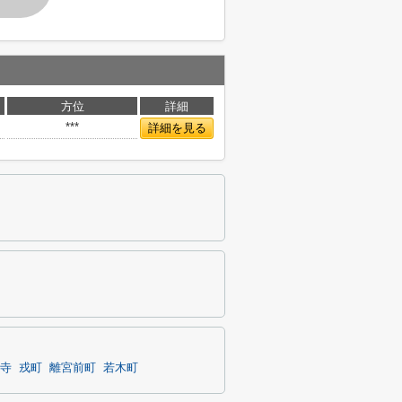
方位
詳細
***
詳細を見る
寺
戎町
離宮前町
若木町