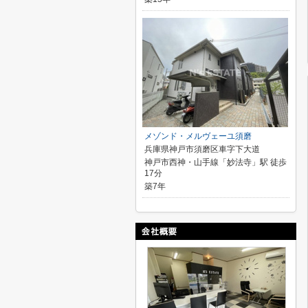
メゾンド・メルヴェーユ須磨
兵庫県神戸市須磨区車字下大道
神戸市西神・山手線「妙法寺」駅 徒歩
17分
築7年