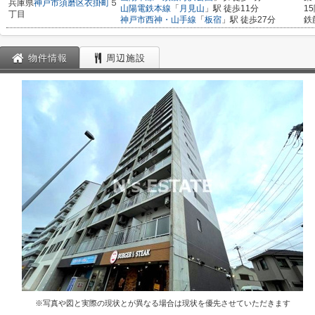
兵庫県
神戸市須磨区
衣掛町
５
山陽電鉄本線
「
月見山
」駅 徒歩11分
1
丁目
神戸市西神・山手線
「
板宿
」駅 徒歩27分
鉄
物件情報
周辺施設
※写真や図と実際の現状とが異なる場合は現状を優先させていただきます