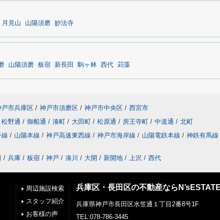
月見山
山陽須磨
妙法寺
磨
山陽須磨
板宿
新長田
駒ヶ林
西代
苅藻
神戸市兵庫区
/
神戸市須磨区
/
神戸市中央区
/
西宮市
松野通
/
御船通
/
湊町
/
大田町
/
松原通
/
房王寺町
/
中道通
/
北町
手線
/
山陽本線
/
神戸高速東西線
/
神戸市海岸線
/
山陽電鉄本線
/
神鉄有馬線
田
/
兵庫
/
板宿
/
神戸
/
湊川
/
大開
/
新開地
/
上沢
/
西代
兵庫区・長田区の不動産ならN’sESTAT
周辺施設検索
スタッフ紹介
兵庫県神戸市長田区水笠通１丁目2番8号1F
お客様の声
TEL:078-786-3445