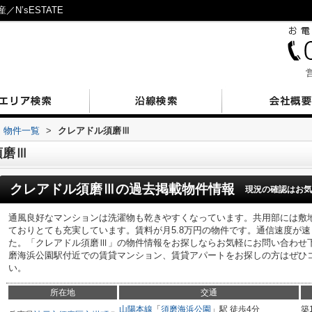
’sESTATE
営
物件一覧
>
クレアドル須磨Ⅲ
須磨Ⅲ
クレアドル須磨Ⅲ
の過去掲載物件情報
現況の確認はお気
通風良好なマンションは洗濯物も乾きやすくなっています。共用部には敷
ておりとても充実しています。賃料が月5.8万円の物件です。通信速度が
た。「クレアドル須磨Ⅲ」の物件情報をお探しならお気軽にお問い合わせ
磨海浜公園駅付近での賃貸マンション、賃貸アパートをお探しの方はぜひ
い。
所在地
交通
山陽本線
「
須磨海浜公園
」駅 徒歩4分
築