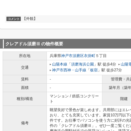
【外観】
コメント
クレアドル須磨Ⅲ
の物件概要
所在地
兵庫県
神戸市須磨区
衣掛町
５丁目
山陽本線
「
須磨海浜公園
」駅 徒歩4分
山陽
交通
神戸市西神・山手線
「
板宿
」駅 徒歩27分
賃料
-
管理費・共
面積
-
築年月（築
マンション / 鉄筋コンクリー
種別/構造
階建
ト
眺望良好で景色が楽しめます。共用部にはエレ
おり、とても充実しています。家賃10万円以
件です。お仕事でパソコンを使う方に好評の光
備考
件の「クレアドル須磨Ⅲ」。ぜひ一度ご覧くだ
磨海浜公園駅付近での賃貸マンション、賃貸ア