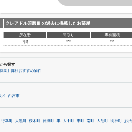
クレアドル須磨Ⅲ
の過去に掲載したお部屋
所在階
間取り
専有面積
7階
***
***
から探す
特集】弊社おすすめ物件
央区
西宮市
行幸町
大黒町
桜木町
神撫町
車
大手町
東町
南町
大池町
明神町
妙法