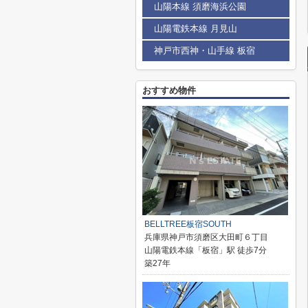
山陽本線 須磨海浜公園
山陽電鉄本線 月見山
神戸市西神・山手線 板宿
おすすめ物件
BELLTREE板宿SOUTH
兵庫県神戸市須磨区大田町６丁目
山陽電鉄本線「板宿」駅 徒歩7分
築27年