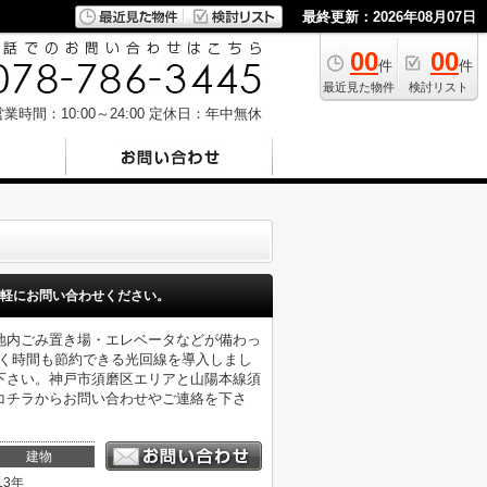
最終更新：2026年08月07日
00
00
件
件
最近見た物件
検討リスト
業時間：10:00～24:00
定休日：年中無休
軽にお問い合わせください。
地内ごみ置き場・エレベータなどが備わっ
速く時間も節約できる光回線を導入しまし
下さい。神戸市須磨区エリアと山陽本線須
コチラからお問い合わせやご連絡を下さ
建物
13年