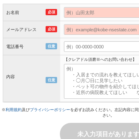
お名前
必須
メールアドレス
必須
電話番号
任意
【クレアドル須磨Ⅲへのお問い合わせ】
内容
任意
※
利用規約
及び
プライバシーポリシー
を必ずお読みください。左記内容に同
さい。
未入力項目がありま