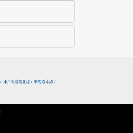
/
神戸高速南北線
/
東海道本線
/
E