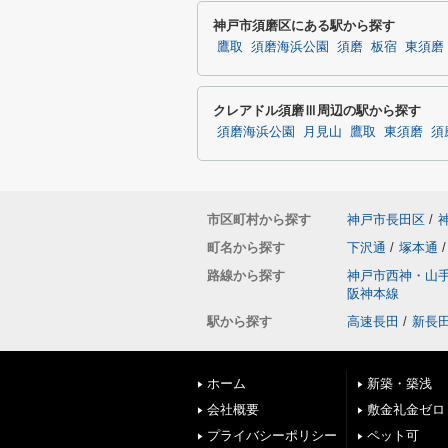
神戸市須磨区にある駅から探す
鷹取
須磨海浜公園
須磨
板宿
東須磨
クレアドル須磨Ⅲ周辺の駅から探す
須磨海浜公園
月見山
鷹取
東須磨
須
市区町村から探す
神戸市長田区
/
町名から探す
下沢通
/
塚本通
/
路線から探す
神戸市西神・山
阪神本線
駅から探す
高速長田
/
新長
ホーム
新築・築浅
会社概要
敷金礼金ゼロ
プライバシーポリシー
ペット可