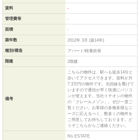
賃料
-
管理費等
-
面積
-
築年数
2012年 3月 (築14年)
種別/構造
アパート/軽量鉄骨
階建
2階建
こちらの物件は、駅へも徒歩14分と
歩いてアクセスできます。賃料が月
7.3万円の物件です。光回線を繋げて
いますので通信が早く快適にパソコ
ンが使えます。当社イチオシの物件
備考
の「クレールメゾン」。ぜひ一度ご
覧ください。お客様の多種多様なニ
ーズに応えるべく、数多くの物件を
ご用意してお待ちしております。ど
うぞこちらからご連絡ください。
N's ESTATE