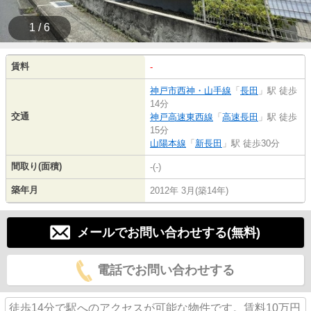
1 / 6
賃料
-
神戸市西神・山手線
「
長田
」駅 徒歩
14分
交通
神戸高速東西線
「
高速長田
」駅 徒歩
15分
山陽本線
「
新長田
」駅 徒歩30分
間取り(面積)
-(-)
築年月
2012年 3月(築14年)
メールでお問い合わせする(無料)
電話でお問い合わせする
徒歩14分で駅へのアクセスが可能な物件です。賃料10万円