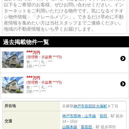
以下をご希望のお客様、ぜひお問い合わせください。イン
ターネットをご利用いただける物件です。気になるイチオ
シ物件情報：「クレールメゾン」。できるだけ早めに不動
産情報を集めたい方は当社スタッフまでご連絡ください。
地域の不動産情報をいち早くお届けします。
過去掲載物件一覧
***
万円
(管理費・共益費 ***円)
敷：***｜礼：***
1階 / *** / ***
***
万円
(管理費・共益費 ***円)
敷：***｜礼：***
2階 / *** / ***
所在地
兵庫県
神戸市長田区
大塚町
９丁目
神戸市西神・山手線
「
長田
」駅 徒歩
交通
14～15分
山陽本線
「
新長田
」駅 徒歩30分