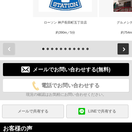
ローソン 神戸長田町五丁目店
グルメシ
約390m／5分
約754
前
メールでお問い合わせする(無料)
電話でお問い合わせする
現況の確認はお気軽にお問い合わせください。
メールで共有する
LINEで共有する
お客様の声