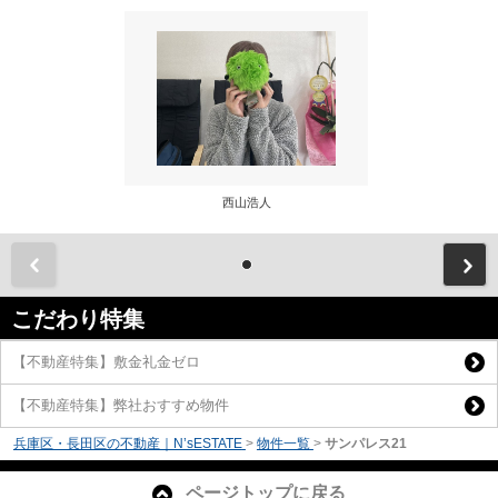
西山浩人
前
こだわり特集
【不動産特集】敷金礼金ゼロ
【不動産特集】弊社おすすめ物件
兵庫区・長田区の不動産｜N’sESTATE
>
物件一覧
>
サンパレス21
ページトップに戻る