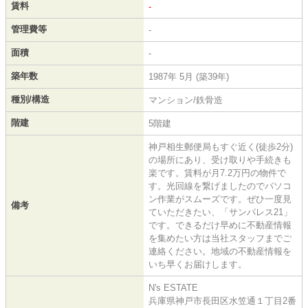
賃料
-
管理費等
-
面積
-
築年数
1987年 5月 (築39年)
種別/構造
マンション/鉄骨造
階建
5階建
神戸相生郵便局もすぐ近く(徒歩2分)
の場所にあり、受け取りや手続きも
楽です。賃料が月7.2万円の物件で
す。光回線を繋げましたのでパソコ
ン作業がスムーズです。ぜひ一度見
備考
ていただきたい、「サンパレス21」
です。できるだけ早めに不動産情報
を集めたい方は当社スタッフまでご
連絡ください。地域の不動産情報を
いち早くお届けします。
N's ESTATE
兵庫県神戸市長田区水笠通１丁目2番