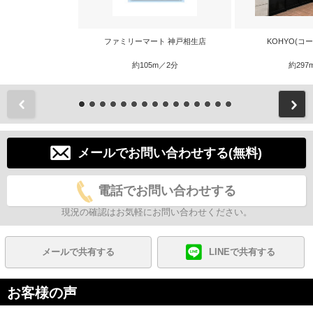
ファミリーマート 神戸相生店
KOHYO(コ
約105m／2分
約297
前
メールでお問い合わせする(無料)
電話でお問い合わせする
現況の確認はお気軽にお問い合わせください。
メールで共有する
LINEで共有する
お客様の声