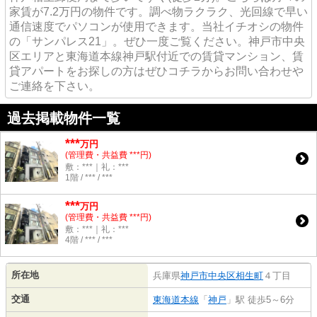
家賃が7.2万円の物件です。調べ物ラクラク、光回線で早い
通信速度でパソコンが使用できます。当社イチオシの物件
の「サンパレス21」。ぜひ一度ご覧ください。神戸市中央
区エリアと東海道本線神戸駅付近での賃貸マンション、賃
貸アパートをお探しの方はぜひコチラからお問い合わせや
ご連絡を下さい。
過去掲載物件一覧
***
万円
(管理費・共益費 ***円)
敷：***｜礼：***
1階 / *** / ***
***
万円
(管理費・共益費 ***円)
敷：***｜礼：***
4階 / *** / ***
所在地
兵庫県
神戸市中央区
相生町
４丁目
交通
東海道本線
「
神戸
」駅 徒歩5～6分