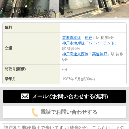
1 / 3
賃料
-
東海道本線
「
神戸
」駅 徒歩5分
神戸市海岸線
「
ハーバーランド
」
交通
駅 徒歩6分
神戸高速東西線
「
高速神戸
」駅 徒歩
6分
間取り(面積)
-(-)
築年月
1987年 5月(築39年)
メールでお問い合わせする(無料)
電話でお問い合わせする
神戸相生郵便局まで歩いてすぐ(徒歩2分)。こちらは月々の