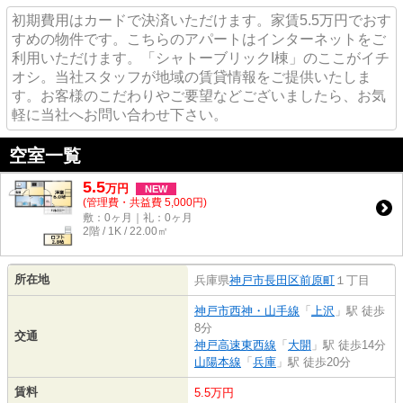
初期費用はカードで決済いただけます。家賃5.5万円でおす
すめの物件です。こちらのアパートはインターネットをご
利用いただけます。「シャトーブリックI棟」のここがイチ
オシ。当社スタッフが地域の賃貸情報をご提供いたしま
す。お客様のこだわりやご要望などございましたら、お気
軽に当社へお問い合わせ下さい。
空室一覧
5.5
万
円
NEW
(管理費・共益費 5,000円)
敷：0ヶ月｜礼：0ヶ月
2階 / 1K / 22.00㎡
所在地
兵庫県
神戸市長田区
前原町
１丁目
神戸市西神・山手線
「
上沢
」駅 徒歩
8分
交通
神戸高速東西線
「
大開
」駅 徒歩14分
山陽本線
「
兵庫
」駅 徒歩20分
賃料
5.5万円