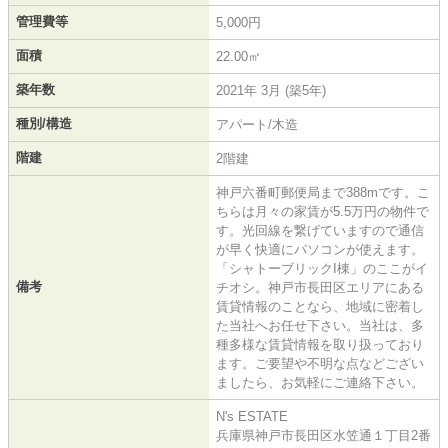
管理費等
5,000円
面積
22.00㎡
築年数
2021年 3月 (築5年)
種別/構造
アパート/木造
階建
2階建
神戸六番町郵便局まで388mです。こ
ちらは月々の家賃が5.5万円の物件で
す。光回線を繋げていますので通信
が早く快適にパソコンが使えます。
「シャトーブリックI棟」のここがイ
備考
チオシ。神戸市長田区エリアにある
賃貸情報のことなら、地域に密着し
た当社へお任せ下さい。当社は、多
種多様な賃貸情報を取り扱っており
ます。ご要望や不明な点などござい
ましたら、お気軽にご連絡下さい。
N's ESTATE
兵庫県神戸市長田区水笠通１丁目2番