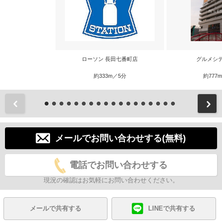
ローソン 長田七番町店
グルメシ
約333m／5分
約777
前
メールでお問い合わせする(無料)
電話でお問い合わせする
現況の確認はお気軽にお問い合わせください。
メールで共有する
LINEで共有する