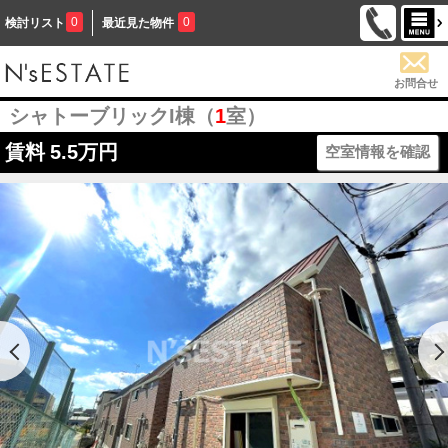
0
0
検討リスト
最近見た物件
お問合せ
シャトーブリックI棟（
1
室）
賃料
5.5万円
空室情報を確認