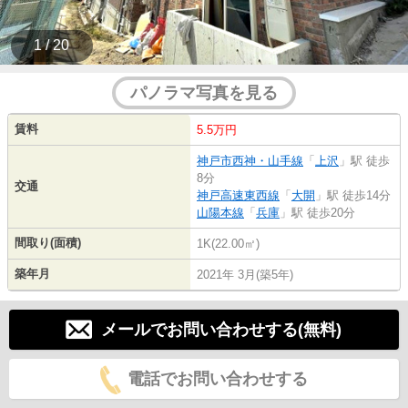
1 / 20
パノラマ写真を見る
賃料
5.5万円
神戸市西神・山手線
「
上沢
」駅 徒歩
8分
交通
神戸高速東西線
「
大開
」駅 徒歩14分
山陽本線
「
兵庫
」駅 徒歩20分
間取り(面積)
1K(22.00㎡)
築年月
2021年 3月(築5年)
メールでお問い合わせする(無料)
電話でお問い合わせする