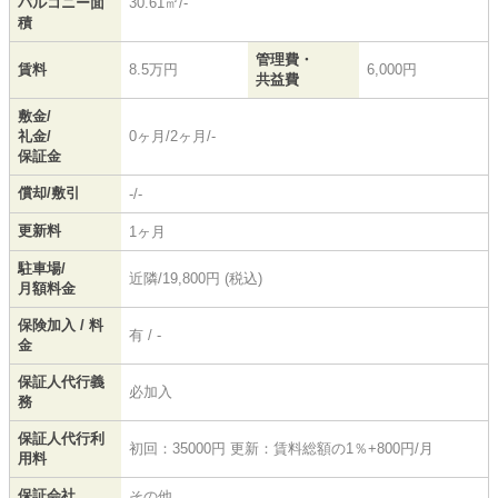
バルコニー面
30.61㎡/-
積
管理費・
賃料
8.5万円
6,000円
共益費
敷金/
礼金/
0ヶ月/2ヶ月/-
保証金
償却/敷引
-/-
更新料
1ヶ月
駐車場/
近隣/19,800円 (税込)
月額料金
保険加入 / 料
有 / -
金
保証人代行義
必加入
務
保証人代行利
初回：35000円 更新：賃料総額の1％+800円/月
用料
保証会社
その他