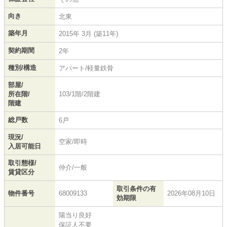
向き
北東
築年月
2015年 3月 (築11年)
契約期間
2年
種別/構造
アパート/軽量鉄骨
部屋/
所在階/
103/1階/2階建
階建
総戸数
6戸
現況/
空家/即時
入居可能日
取引態様/
仲介/一般
賃貸区分
取引条件の有
物件番号
68009133
2026年08月10日
効期限
陽当り良好
保証人不要