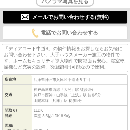
パノラマ写真を見る
メールでお問い合わせする(無料)
電話でお問い合わせする
「ディアコート中道8」の物件情報をお探しならお気軽に
お問い合わせ下さい。大手ハウスメーカー施工の物件で
す。ホームセキュリティ導入物件で防犯面も安心。浴室乾
燥機など充実の設備。3沿線利用可能なので便利。
所在地
兵庫県
神戸市兵庫区
中道通
８丁目
神戸高速東西線
「
大開
」駅 徒歩3分
交通
神戸市西神・山手線
「
上沢
」駅 徒歩5分
山陽本線
「
兵庫
」駅 徒歩8分
間取り/
1LDK
詳細
洋室 3.5帖
/
LDK 8.9帖
面積/