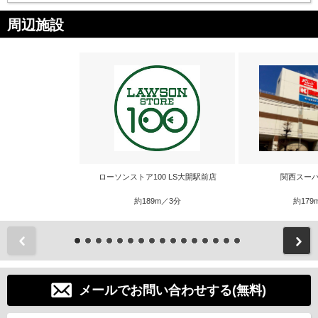
周辺施設
ローソンストア100 LS大開駅前店
関西スーパ
約189m／3分
約179
前
メールでお問い合わせする(無料)