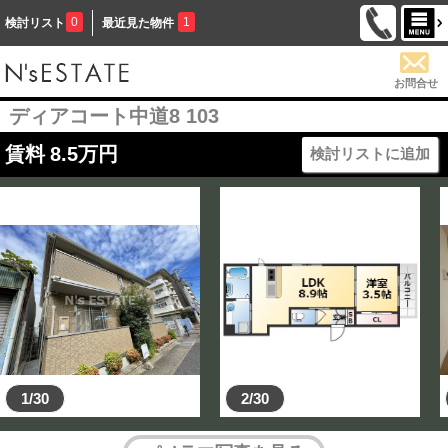
0
1
検討リスト
最近見た物件
お問合せ
ディアコート中道8 103
賃料
8.5
万円
検討リストに追加
1/30
2/30