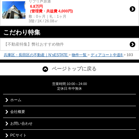
リブリ芦原通
6.8
万
円
(管理費・共益費 4,000円)
敷：0ヶ月｜礼：1ヶ月
3階 / 1K / 26.08㎡
こだわり特集
【不動産特集】弊社おすすめ物件
兵庫区・長田区の不動産｜N’sESTATE
>
物件一覧
>
ディアコート中道8
>
103
ページトップに戻る
営業時間:10:00～24:00
定休日:年中無休
ホーム
会社概要
お問い合わせ
PCサイト