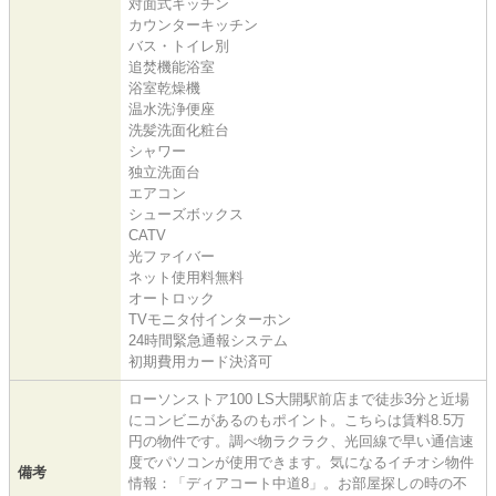
対面式キッチン
カウンターキッチン
バス・トイレ別
追焚機能浴室
浴室乾燥機
温水洗浄便座
洗髪洗面化粧台
シャワー
独立洗面台
エアコン
シューズボックス
CATV
光ファイバー
ネット使用料無料
オートロック
TVモニタ付インターホン
24時間緊急通報システム
初期費用カード決済可
ローソンストア100 LS大開駅前店まで徒歩3分と近場
にコンビニがあるのもポイント。こちらは賃料8.5万
円の物件です。調べ物ラクラク、光回線で早い通信速
度でパソコンが使用できます。気になるイチオシ物件
備考
情報：「ディアコート中道8」。お部屋探しの時の不