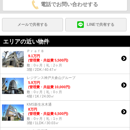
電話でお問い合わせする
メールで共有する
LINEで共有する
エリアの近い物件
Ｐｒａｆ８
9.1
万
円
(管理費・共益費 5,500円)
敷：0ヶ月｜礼：2ヶ月
3階 / 2DK / 40.47㎡
レジデンス神戸大倉山グルーブ
5.9
万
円
(管理費・共益費 10,000円)
敷：0ヶ月｜礼：0ヶ月
4階 / 1K / 24.00㎡
KMS新生水木通
8
万
円
(管理費・共益費 6,500円)
敷：0ヶ月｜礼：1ヶ月
3階 / 1LDK / 30.03㎡