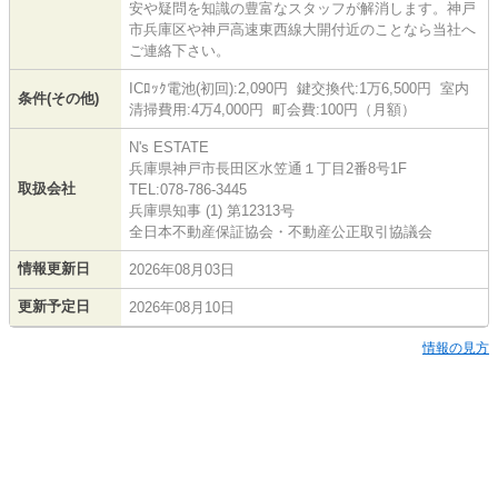
安や疑問を知識の豊富なスタッフが解消します。神戸
市兵庫区や神戸高速東西線大開付近のことなら当社へ
ご連絡下さい。
ICﾛｯｸ電池(初回):2,090円 鍵交換代:1万6,500円 室内
条件(その他)
清掃費用:4万4,000円 町会費:100円（月額）
N's ESTATE
兵庫県神戸市長田区水笠通１丁目2番8号1F
取扱会社
TEL:078-786-3445
兵庫県知事 (1) 第12313号
全日本不動産保証協会・不動産公正取引協議会
情報更新日
2026年08月03日
更新予定日
2026年08月10日
情報の見方