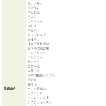
２人入居可
眺望良好
学生歓迎
法人可
カードキー
IT向け
学生向け
カップル向け
女性向け
仲介手数料半額
室内洗濯機置場
フローリング
バルコニー
都市ガス
公営水道
公共下水
24時間換気システム
電気有
駐輪場
設備条件
バイク置場あり
ガスコンロ
コンロ２口以上
システムキッチン