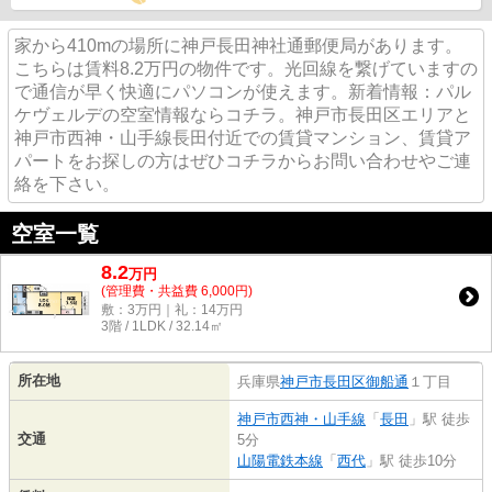
家から410mの場所に神戸長田神社通郵便局があります。
こちらは賃料8.2万円の物件です。光回線を繋げていますの
で通信が早く快適にパソコンが使えます。新着情報：パル
ケヴェルデの空室情報ならコチラ。神戸市長田区エリアと
神戸市西神・山手線長田付近での賃貸マンション、賃貸ア
パートをお探しの方はぜひコチラからお問い合わせやご連
絡を下さい。
空室一覧
8.2
万
円
(管理費・共益費 6,000円)
敷：3万円｜礼：14万円
3階 / 1LDK / 32.14㎡
所在地
兵庫県
神戸市長田区
御船通
１丁目
神戸市西神・山手線
「
長田
」駅 徒歩
交通
5分
山陽電鉄本線
「
西代
」駅 徒歩10分