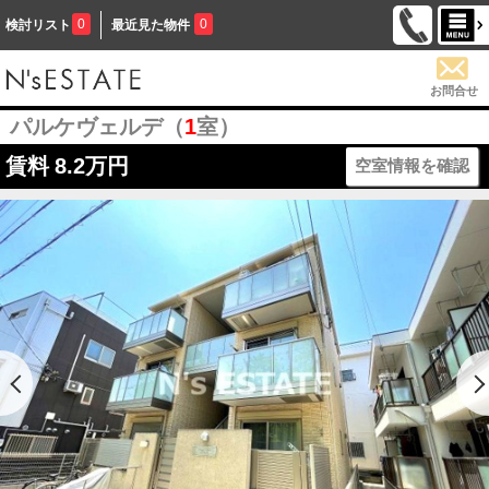
0
0
検討リスト
最近見た物件
お問合せ
パルケヴェルデ（
1
室）
賃料
8.2万円
空室情報を確認