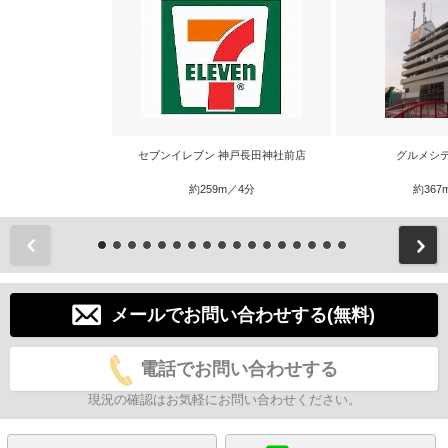
セブンイレブン 神戸長田神社前店
グルメシ
約259m／4分
約367
前
メールでお問い合わせする(無料)
電話でお問い合わせする
現況の確認はお気軽にお問い合わせください。