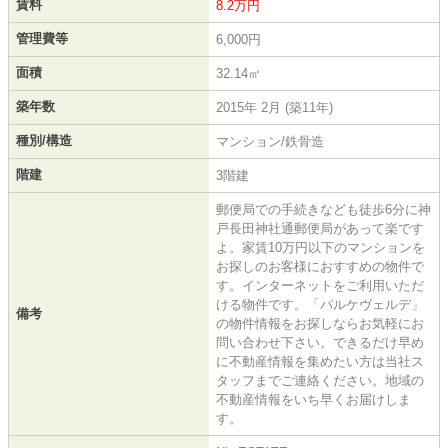
賃料
8.2万円
管理費等
6,000円
面積
32.14㎡
築年数
2015年 2月 (築11年)
種別/構造
マンション/鉄骨造
階建
3階建
郵便局での手続きなども徒歩6分に神
戸長田神社通郵便局があって楽です
よ。家賃10万円以下のマンションを
お探しのお客様におすすめの物件で
す。インターネットをご利用いただ
ける物件です。「パルケヴェルデ」
備考
の物件情報をお探しならお気軽にお
問い合わせ下さい。できるだけ早め
に不動産情報を集めたい方は当社ス
タッフまでご連絡ください。地域の
不動産情報をいち早くお届けしま
す。