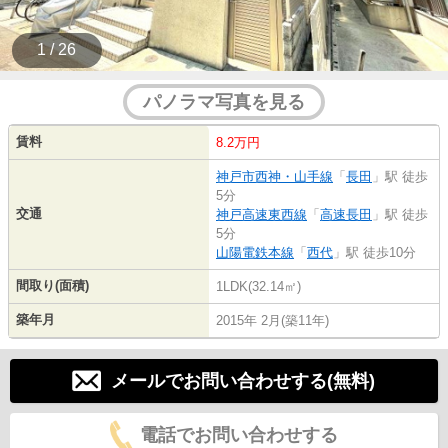
1 / 26
パノラマ写真を見る
賃料
8.2万円
神戸市西神・山手線
「
長田
」駅 徒歩
5分
交通
神戸高速東西線
「
高速長田
」駅 徒歩
5分
山陽電鉄本線
「
西代
」駅 徒歩10分
間取り(面積)
1LDK(32.14㎡)
築年月
2015年 2月(築11年)
メールでお問い合わせする(無料)
電話でお問い合わせする