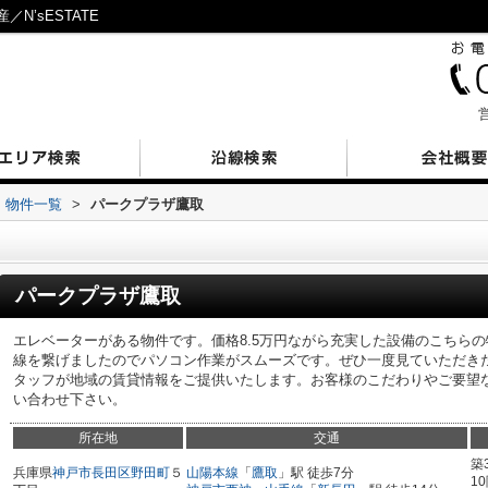
’sESTATE
営
物件一覧
>
パークプラザ鷹取
パークプラザ鷹取
エレベーターがある物件です。価格8.5万円ながら充実した設備のこちら
線を繋げましたのでパソコン作業がスムーズです。ぜひ一度見ていただき
タッフが地域の賃貸情報をご提供いたします。お客様のこだわりやご要望
い合わせ下さい。
所在地
交通
築
兵庫県
神戸市長田区
野田町
５
山陽本線
「
鷹取
」駅 徒歩7分
1