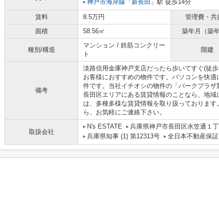
神戸市海岸線
「
新長田
」駅 徒歩14分
賃料
8.5万円
管理費・共
面積
58.56㎡
築年月（築
マンション / 鉄筋コンクリー
種別/構造
階建
ト
淡路信用金庫神戸支店だったら歩いてすぐ(徒歩
お客様におすすめの物件です。パソコンを快適
件です。当社イチオシの物件の「パークプラザ
備考
長田区エリアにある賃貸情報のことなら、地域
は、多種多様な賃貸情報を取り扱っております
ら、お気軽にご連絡下さい。
N's ESTATE
兵庫県神戸市長田区水笠通１丁目
取扱会社
兵庫県知事 (1) 第12313号
全日本不動産保証