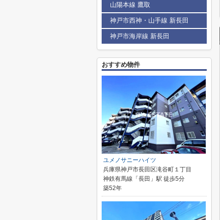
山陽本線 鷹取
神戸市西神・山手線 新長田
神戸市海岸線 新長田
おすすめ物件
ユメノサニーハイツ
兵庫県神戸市長田区滝谷町１丁目
神鉄有馬線「長田」駅 徒歩5分
築52年