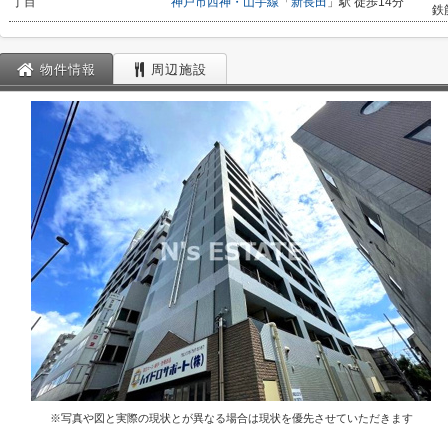
丁目
神戸市西神・山手線
「
新長田
」駅 徒歩14分
鉄
物件情報
周辺施設
※写真や図と実際の現状とが異なる場合は現状を優先させていただきます