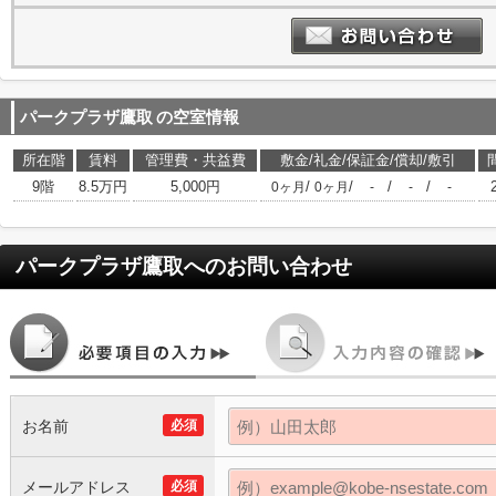
パークプラザ鷹取
の空室情報
所在階
賃料
管理費・共益費
敷金/礼金/保証金/償却/敷引
9階
8.5万円
5,000円
/
/
/
/
0ヶ月
0ヶ月
-
-
-
パークプラザ鷹取
へのお問い合わせ
お名前
必須
メールアドレス
必須