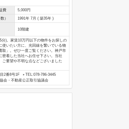
益費
5,000円
年数）
1991年 7月 ( 築35年 )
10階建
5分)。家賃10万円以下の物件をお探しの
に使いたい方に、光回線を繋いでいる物
鷹取」。ぜひ一度ご覧ください。神戸市
に密着した当社へお任せ下さい。当社
。ご要望や不明な点などございました
2番8号1F
TEL:078-786-3445
協会・不動産公正取引協議会