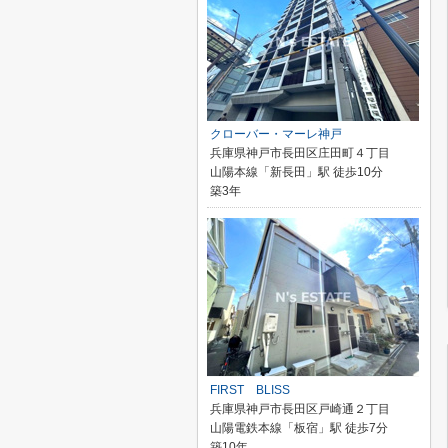
クローバー・マーレ神戸
兵庫県神戸市長田区庄田町４丁目
山陽本線「新長田」駅 徒歩10分
築3年
FIRST BLISS
兵庫県神戸市長田区戸崎通２丁目
山陽電鉄本線「板宿」駅 徒歩7分
築10年