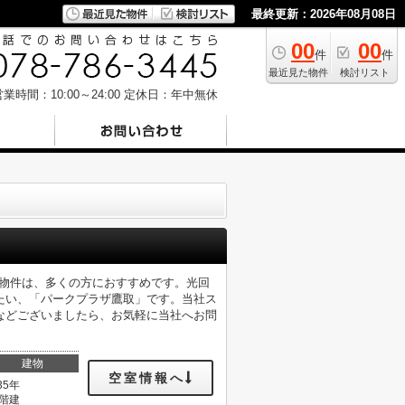
最終更新：2026年08月08日
00
00
件
件
最近見た物件
検討リスト
業時間：10:00～24:00
定休日：年中無休
の物件は、多くの方におすすめです。光回
たい、「パークプラザ鷹取」です。当社ス
などございましたら、お気軽に当社へお問
建物
空室情報へ
35年
0階建