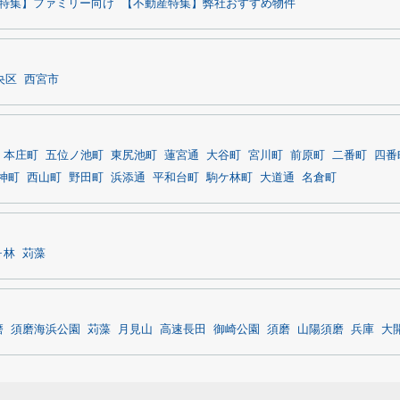
特集】ファミリー向け
【不動産特集】弊社おすすめ物件
央区
西宮市
本庄町
五位ノ池町
東尻池町
蓮宮通
大谷町
宮川町
前原町
二番町
四番
神町
西山町
野田町
浜添通
平和台町
駒ケ林町
大道通
名倉町
ヶ林
苅藻
磨
須磨海浜公園
苅藻
月見山
高速長田
御崎公園
須磨
山陽須磨
兵庫
大