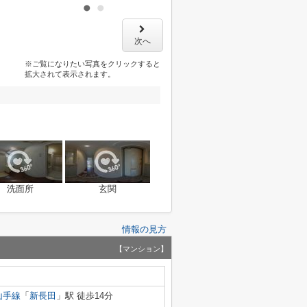
次へ
※ご覧になりたい写真をクリックすると
拡大されて表示されます。
洗面所
玄関
情報の見方
【マンション】
山手線
「
新長田
」駅 徒歩14分