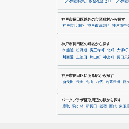
【不動産特集】敷金礼金ゼロ
【不動産
神戸市長田区以外の市区町村から探す
神戸市兵庫区
神戸市須磨区
神戸市中
神戸市長田区の町名から探す
御船通
松野通
房王寺町
北町
大塚町
川西通
上池田
片山町
神楽町
長田天
神戸市長田区にある駅から探す
新長田
長田
丸山
西代
高速長田
駒
パークプラザ鷹取周辺の駅から探す
鷹取
駒ヶ林
新長田
板宿
西代
東須